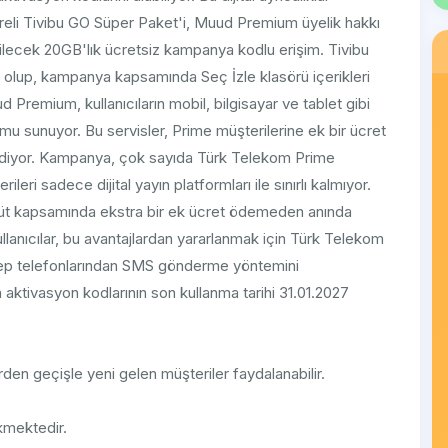
süreli Tivibu GO Süper Paket'i, Muud Premium üyelik hakkı
bilecek 20GB'lık ücretsiz kampanya kodlu erişim. Tivibu
i olup, kampanya kapsamında Seç İzle klasörü içerikleri
 Premium, kullanıcıların mobil, bilgisayar ve tablet gibi
rmu sunuyor. Bu servisler, Prime müşterilerine ek bir ücret
diyor. Kampanya, çok sayıda Türk Telekom Prime
leri sadece dijital yayın platformları ile sınırlı kalmıyor.
hhüt kapsamında ekstra bir ek ücret ödemeden anında
llanıcılar, bu avantajlardan yararlanmak için Türk Telekom
ep telefonlarından SMS gönderme yöntemini
in aktivasyon kodlarının son kullanma tarihi 31.01.2027
den geçişle yeni gelen müşteriler faydalanabilir.
kmektedir.