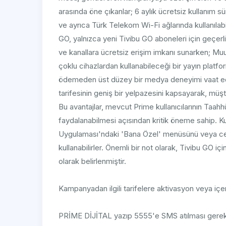
arasında öne çıkanlar; 6 aylık ücretsiz kullanım 
ve ayrıca Türk Telekom Wi-Fi ağlarında kullanıla
GO, yalnızca yeni Tivibu GO aboneleri için geçerl
ve kanallara ücretsiz erişim imkanı sunarken; Muud
çoklu cihazlardan kullanabileceği bir yayın platfo
ödemeden üst düzey bir medya deneyimi vaat e
tarifesinin geniş bir yelpazesini kapsayarak, müşteri
Bu avantajlar, mevcut Prime kullanıcılarının Taa
faydalanabilmesi açısından kritik öneme sahip. Ku
Uygulaması'ndaki 'Bana Özel' menüsünü veya c
kullanabilirler. Önemli bir not olarak, Tivibu GO iç
olarak belirlenmiştir.
Kampanyadan ilgili tarifelere aktivasyon veya içer
PRİME DİJİTAL yazıp 5555'e SMS atılması gere