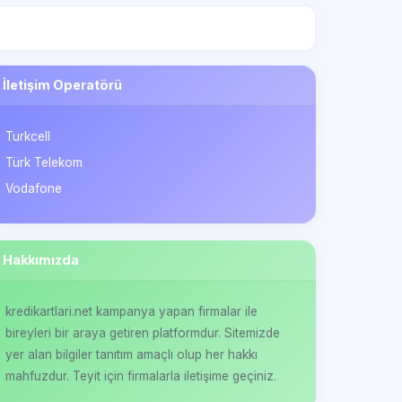
İletişim Operatörü
Turkcell
Türk Telekom
Vodafone
Hakkımızda
kredikartlari.net kampanya yapan firmalar ile
bireyleri bir araya getiren platformdur. Sitemizde
yer alan bilgiler tanıtım amaçlı olup her hakkı
mahfuzdur. Teyit için firmalarla iletişime geçiniz.