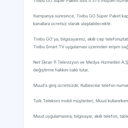
Tivibu GO Süper Paketi 444 5 375 müşteri hizmetleri 
Kampanya süresince, Tivibu GO Süper Paket kapsa
kanallara ücretsiz olarak ulaşılabilecektir.
Tivibu GO'ya, bilgisayarınız, akıllı cep telefonu/t
Tivibu Smart TV uygulaması üzerinden erişim sağla
Net Ekran 11 Televizyon ve Medya Hizmetleri A.Ş,
değiştirme hakkını saklı tutar.
Muud’a giriş ücretsizdir. Kullanıcılar telefon numaras
Türk Telekom mobil müşterileri, Muud kullanırke
Muud uygulamasına; bilgisayar, akıllı telefon, table