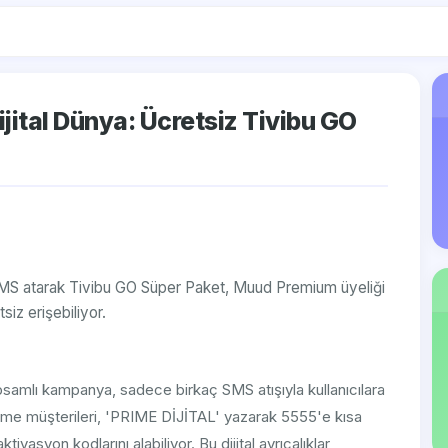
jital Dünya: Ücretsiz Tivibu GO
 SMS atarak Tivibu GO Süper Paket, Muud Premium üyeliği
siz erişebiliyor.
psamlı kampanya, sadece birkaç SMS atışıyla kullanıcılara
 Prime müşterileri, 'PRIME DİJİTAL' yazarak 5555'e kısa
asyon kodlarını alabiliyor. Bu dijital ayrıcalıklar