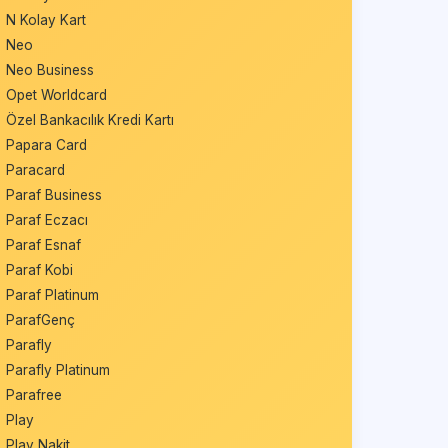
N Kolay Kart
Neo
Neo Business
Opet Worldcard
Özel Bankacılık Kredi Kartı
Papara Card
Paracard
Paraf Business
Paraf Eczacı
Paraf Esnaf
Paraf Kobi
Paraf Platinum
ParafGenç
Parafly
Parafly Platinum
Parafree
Play
Play Nakit