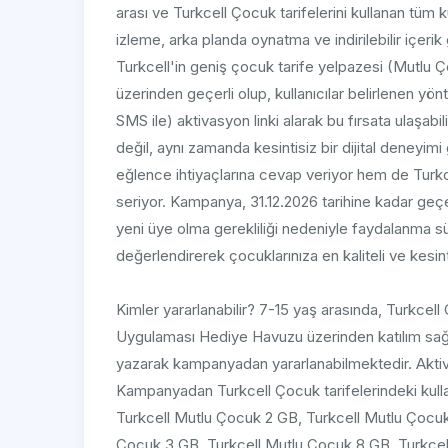
arası ve Turkcell Çocuk tarifelerini kullanan tüm
izleme, arka planda oynatma ve indirilebilir içeri
Turkcell'in geniş çocuk tarife yelpazesi (Mutlu Çoc
üzerinden geçerli olup, kullanıcılar belirlenen y
SMS ile) aktivasyon linki alarak bu fırsata ulaşa
değil, aynı zamanda kesintisiz bir dijital deneyimi 
eğlence ihtiyaçlarına cevap veriyor hem de Turkce
seriyor. Kampanya, 31.12.2026 tarihine kadar geçerl
yeni üye olma gerekliliği nedeniyle faydalanma süre
değerlendirerek çocuklarınıza en kaliteli ve kesin
​Kimler yararlanabilir? 7-15 yaş arasında, Turkcell 
Uygulaması Hediye Havuzu üzerinden katılım 
yazarak kampanyadan yararlanabilmektedir. Aktivas
Kampanyadan Turkcell Çocuk tarifelerindeki kullanıc
Turkcell Mutlu Çocuk 2 GB, Turkcell Mutlu Çocuk
Çocuk 3 GB, Turkcell Mutlu Çocuk 8 GB, Turkcell