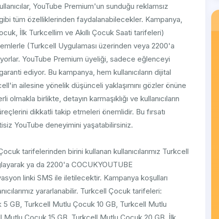
 kullanıcılar, YouTube Premium'un sunduğu reklamsız
k gibi tüm özelliklerinden faydalanabilecekler. Kampanya,
uk, İlk Turkcellim ve Akıllı Çocuk Saati tarifeleri)
öntemlerle (Turkcell Uygulaması üzerinden veya 2200'a
biliyorlar. YouTube Premium üyeliği, sadece eğlenceyi
garanti ediyor. Bu kampanya, hem kullanıcıların dijital
ll'in ailesine yönelik düşünceli yaklaşımını gözler önüne
i olmakla birlikte, detayın karmaşıklığı ve kullanıcıların
çlerini dikkatli takip etmeleri önemlidir. Bu fırsatı
tisiz YouTube deneyimini yaşatabilirsiniz.
Çocuk tarifelerinden birini kullanan kullanıcılarımız Turkcell
sağlayarak ya da 2200'a COCUKYOUTUBE
yon linki SMS ile iletilecektir. Kampanya koşulları
ılarımız yararlanabilir. Turkcell Çocuk tarifeleri:
 5 GB, Turkcell Mutlu Çocuk 10 GB, Turkcell Mutlu
 Mutlu Çocuk 15 GB, Turkcell Mutlu Çocuk 20 GB​, İlk