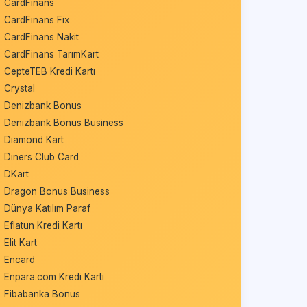
CardFinans
CardFinans Fix
CardFinans Nakit
CardFinans TarımKart
CepteTEB Kredi Kartı
Crystal
Denizbank Bonus
Denizbank Bonus Business
Diamond Kart
Diners Club Card
DKart
Dragon Bonus Business
Dünya Katılım Paraf
Eflatun Kredi Kartı
Elit Kart
Encard
Enpara.com Kredi Kartı
Fibabanka Bonus