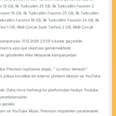
im 15 GB, İlk Turkcellim 25 GB, İlk Turkcellim Favorim 5
avorim 15 GB, İlk Turkcellim Favorim 25 GB, İlk Turkcellim
urkcellim Favorim 18 GB, İlk Turkcellim Favorim 24 GB, İlk
esi 1 GB, Akıllı Çocuk Saati Tarifesi 2 GB, Akıllı Çocuk
ampanyası 31.12.2026 23:59'a kadar geçerlidir.
mium’a yeni üye olunması gerekmektedir
le gönderilen linke tıklayarak kampanyadan
ube Premium sayfasına ulaşıp, ‘’ ücretsiz deneyin’’
emi yoksa öncelikle bir ödeme yöntemi ekleyin ve YouTube
bilir. Daha önce herhangi bir platformdan hediye Youtube
yararlanamazlar.
ı gerekir.
um ve YouTube Music Premium müşterileri yararlanabilir.