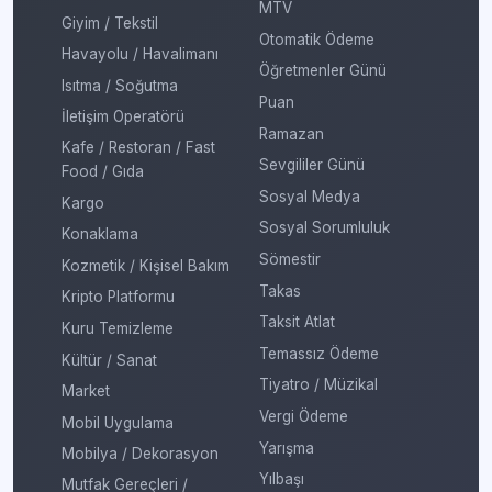
MTV
Giyim / Tekstil
Otomatik Ödeme
Havayolu / Havalimanı
Öğretmenler Günü
Isıtma / Soğutma
Puan
İletişim Operatörü
Ramazan
Kafe / Restoran / Fast
Sevgililer Günü
Food / Gıda
Sosyal Medya
Kargo
Sosyal Sorumluluk
Konaklama
Sömestir
Kozmetik / Kişisel Bakım
Takas
Kripto Platformu
Taksit Atlat
Kuru Temizleme
Temassız Ödeme
Kültür / Sanat
Tiyatro / Müzikal
Market
Vergi Ödeme
Mobil Uygulama
Yarışma
Mobilya / Dekorasyon
Yılbaşı
Mutfak Gereçleri /