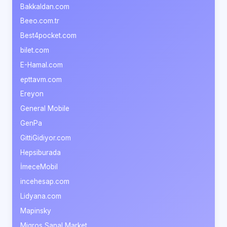
Bakkaldan.com
Beeo.com.tr
Best4pocket.com
bilet.com
E-Hamal.com
epttavm.com
Ereyon
General Mobile
GenPa
GittiGidiyor.com
Hepsiburada
İmeceMobil
incehesap.com
Lidyana.com
Mapinsky
Migros Sanal Market