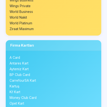
Wings Business
Wings Private
World Business
World Nakit
World Platinum
Ziraat Maximum
Firma Kartları
A Card
Antares Kart
Aytemiz Kart
BP Club Card
CarrefourSA Kart
Kartuş
Ki! Kart
Money Club Card
Opet Kart