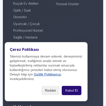
Küçük Ev Aletleri
Yöresel Ürünler
Optik / Saat
Otomotiv
Oyuncak / Çocuk
Profesyonel Hizmet
Sağlık / Hastane
Sigorta / Emeklilik
Çerez Politikası
Spor Giyim
Sitemizi kullanmaya devam ederek, deneyiminizi
Spor Merkezi
geliştirmek, trafiğimizi analiz etmek ve
Tasarım
kişiselleştirilmiş reklamlar sunmak amacıyla
kullandığımız çerezleri kabul etmiş olursunuz.
Turizm / Seyahat
Detaylı bilgi için
Gizlilik Politikamızı
Ulaşım
inceleyebilirsiniz.
Veteriner / Pet Shop
Reddet
Kabul Et
Yapı Marketi
Yurt Dışı / Duty Free