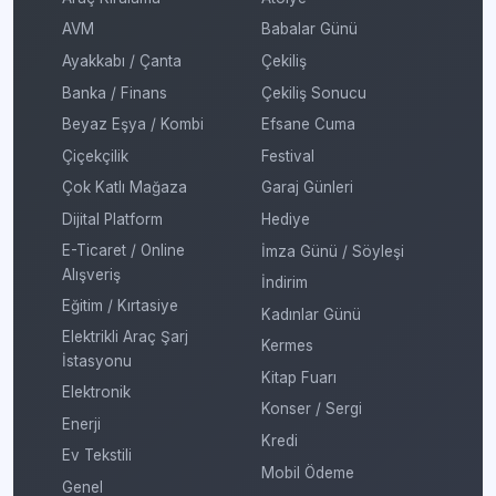
AVM
Babalar Günü
Ayakkabı / Çanta
Çekiliş
Banka / Finans
Çekiliş Sonucu
Beyaz Eşya / Kombi
Efsane Cuma
Çiçekçilik
Festival
Çok Katlı Mağaza
Garaj Günleri
Dijital Platform
Hediye
E-Ticaret / Online
İmza Günü / Söyleşi
Alışveriş
İndirim
Eğitim / Kırtasiye
Kadınlar Günü
Elektrikli Araç Şarj
Kermes
İstasyonu
Kitap Fuarı
Elektronik
Konser / Sergi
Enerji
Kredi
Ev Tekstili
Mobil Ödeme
Genel