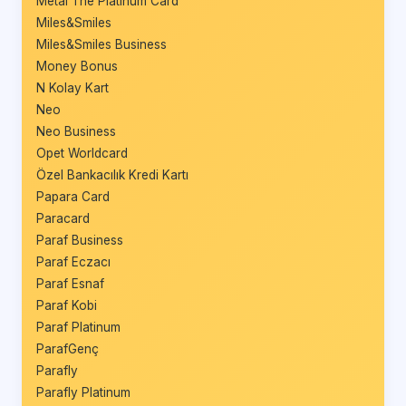
Metal The Platinum Card
Miles&Smiles
Miles&Smiles Business
Money Bonus
N Kolay Kart
Neo
Neo Business
Opet Worldcard
Özel Bankacılık Kredi Kartı
Papara Card
Paracard
Paraf Business
Paraf Eczacı
Paraf Esnaf
Paraf Kobi
Paraf Platinum
ParafGenç
Parafly
Parafly Platinum