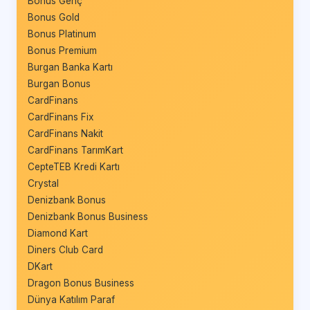
Bonus Genç
Bonus Gold
Bonus Platinum
Bonus Premium
Burgan Banka Kartı
Burgan Bonus
CardFinans
CardFinans Fix
CardFinans Nakit
CardFinans TarımKart
CepteTEB Kredi Kartı
Crystal
Denizbank Bonus
Denizbank Bonus Business
Diamond Kart
Diners Club Card
DKart
Dragon Bonus Business
Dünya Katılım Paraf