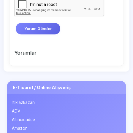
Yorum Gönder
Yorumlar
E-Ticaret / Online Alışveriş
1tikla2kazan
ADV
Altıncıcadde
Amazon