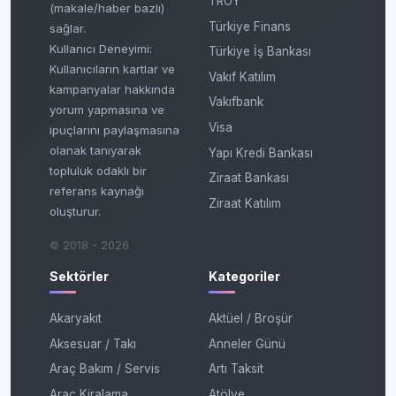
TROY
(makale/haber bazlı)
Türkiye Finans
sağlar.
Kullanıcı Deneyimi:
Türkiye İş Bankası
Kullanıcıların kartlar ve
Vakıf Katılım
kampanyalar hakkında
Vakıfbank
yorum yapmasına ve
Visa
ipuçlarını paylaşmasına
olanak tanıyarak
Yapı Kredi Bankası
topluluk odaklı bir
Ziraat Bankası
referans kaynağı
Ziraat Katılım
oluşturur.
© 2018 - 2026
Sektörler
Kategoriler
Akaryakıt
Aktüel / Broşür
Aksesuar / Takı
Anneler Günü
Araç Bakım / Servis
Artı Taksit
Araç Kiralama
Atölye