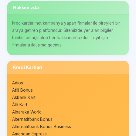
Hakkımızda
kredikartlari.net kampanya yapan firmalar ile bireyleri bir
araya getiren platformdur. Sitemizde yer alan bilgiler
tanıtım amaçlı olup her hakkı mahfuzdur. Teyit için
firmalarla iletişime geçiniz.
Kredi Kartları
Adios
Afili Bonus
Akbank Kart
Âlâ Kart
Albaraka World
Alternatifbank Bonus
Alternatifbank Bonus Business
American Express