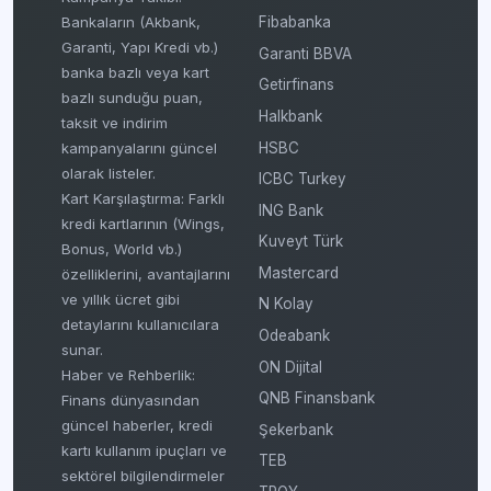
Fibabanka
Bankaların (Akbank,
Garanti, Yapı Kredi vb.)
Garanti BBVA
banka bazlı veya kart
Getirfinans
bazlı sunduğu puan,
Halkbank
taksit ve indirim
HSBC
kampanyalarını güncel
olarak listeler.
ICBC Turkey
Kart Karşılaştırma: Farklı
ING Bank
kredi kartlarının (Wings,
Kuveyt Türk
Bonus, World vb.)
Mastercard
özelliklerini, avantajlarını
ve yıllık ücret gibi
N Kolay
detaylarını kullanıcılara
Odeabank
sunar.
ON Dijital
Haber ve Rehberlik:
QNB Finansbank
Finans dünyasından
güncel haberler, kredi
Şekerbank
kartı kullanım ipuçları ve
TEB
sektörel bilgilendirmeler