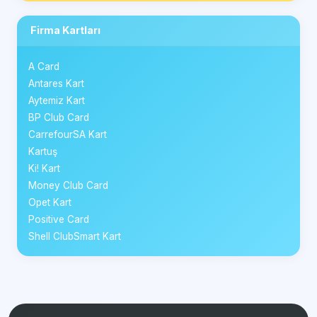
Firma Kartları
A Card
Antares Kart
Aytemiz Kart
BP Club Card
CarrefourSA Kart
Kartuş
Ki! Kart
Money Club Card
Opet Kart
Positive Card
Shell ClubSmart Kart