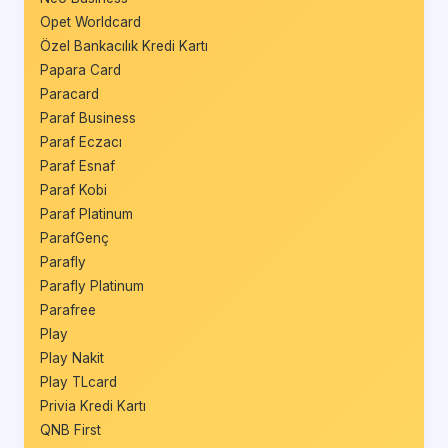
Opet Worldcard
Özel Bankacılık Kredi Kartı
Papara Card
Paracard
Paraf Business
Paraf Eczacı
Paraf Esnaf
Paraf Kobi
Paraf Platinum
ParafGenç
Parafly
Parafly Platinum
Parafree
Play
Play Nakit
Play TLcard
Privia Kredi Kartı
QNB First