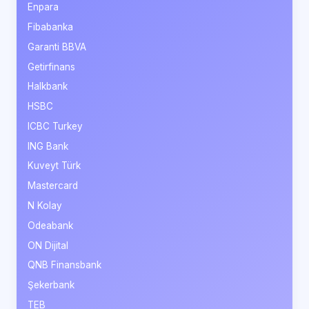
Enpara
Fibabanka
Garanti BBVA
Getirfinans
Halkbank
HSBC
ICBC Turkey
ING Bank
Kuveyt Türk
Mastercard
N Kolay
Odeabank
ON Dijital
QNB Finansbank
Şekerbank
TEB