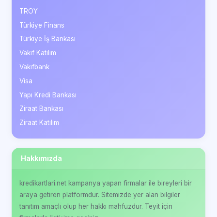
TROY
Türkiye Finans
Türkiye İş Bankası
Vakıf Katılım
Vakıfbank
Visa
Yapı Kredi Bankası
Ziraat Bankası
Ziraat Katılım
Hakkımızda
kredikartlari.net kampanya yapan firmalar ile bireyleri bir
araya getiren platformdur. Sitemizde yer alan bilgiler
tanıtım amaçlı olup her hakkı mahfuzdur. Teyit için