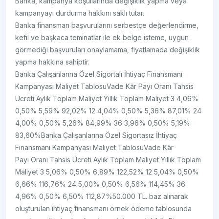
Banka, kampanya koşullarında değişiklik yapma veya
kampanyayı durdurma hakkını saklı tutar.
Banka finansman başvurularını serbestçe değerlendirme,
kefil ve başkaca teminatlar ile ek belge isteme, uygun
görmediği başvuruları onaylamama, fiyatlamada değişiklik
yapma hakkına sahiptir.
Banka Çalışanlarına Özel Sigortalı İhtiyaç Finansmanı
Kampanyası Maliyet Tablosu ​Va​de Kâr ​Payı Oranı Tahsis
Ücreti Aylık Toplam Maliyet Yıllık Toplam Maliyet 3 4,06%
0,50% 5,59% 92,02% 12 4,04% 0,50% 5,36% 87,01% 24
4,00% 0,50% 5,26% 84,99% 36 3,96% 0,50% 5,19%
83,60% ​​​​​ Banka Çalışanlarına Özel Sigortasız İhtiyaç
Finansmanı Kampanyası Maliyet Tablosu ​Va​de Kâr ​
Payı Oranı Tahsis Ücreti Aylık Toplam Maliyet Yıllık Toplam
Maliyet 3 5,06% 0,50% 6,89% 122,52% 12 5,04% 0,50%
6,66% 116,76% 24 5,00% 0,50% 6,56% 114,45% 36
4,96% 0,50% 6,50% 112,87% ​​​​​​​​ ​​​​​50.000 TL. baz alınarak
oluşturulan ihtiyaç finansmanı örnek ödeme tablosunda