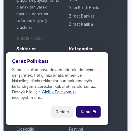
ipuçlarını paylaşmasına
olanak tanıyarak
Yapı Kredi Bankası
topluluk odaklı bir
Ziraat Bankası
referans kaynağı
Ziraat Katılım
oluşturur.
© 2018 - 2026
Sektörler
Kategoriler
Çerez Politikası
Akaryakıt
Aktüel / Broşür
Sitemizi kullanmaya devam ederek, deneyiminizi
Aksesuar / Takı
Anneler Günü
geliştirmek, trafiğimizi analiz etmek ve
Araç Bakım / Servis
Artı Taksit
kişiselleştirilmiş reklamlar sunmak amacıyla
kullandığımız çerezleri kabul etmiş olursunuz.
Araç Kiralama
Atölye
Detaylı bilgi için
Gizlilik Politikamızı
AVM
Babalar Günü
inceleyebilirsiniz.
Ayakkabı / Çanta
Çekiliş
Reddet
Kabul Et
Banka / Finans
Çekiliş Sonucu
Beyaz Eşya / Kombi
Efsane Cuma
Çiçekçilik
Festival