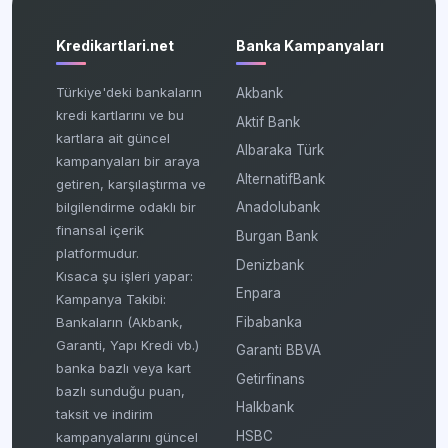
Kredikartlari.net
Banka Kampanyaları
Türkiye'deki bankaların
Akbank
kredi kartlarını ve bu
Aktif Bank
kartlara ait güncel
Albaraka Türk
kampanyaları bir araya
AlternatifBank
getiren, karşılaştırma ve
bilgilendirme odaklı bir
Anadolubank
finansal içerik
Burgan Bank
platformudur.
Denizbank
Kısaca şu işleri yapar:
Enpara
Kampanya Takibi:
Fibabanka
Bankaların (Akbank,
Garanti, Yapı Kredi vb.)
Garanti BBVA
banka bazlı veya kart
Getirfinans
bazlı sunduğu puan,
Halkbank
taksit ve indirim
HSBC
kampanyalarını güncel