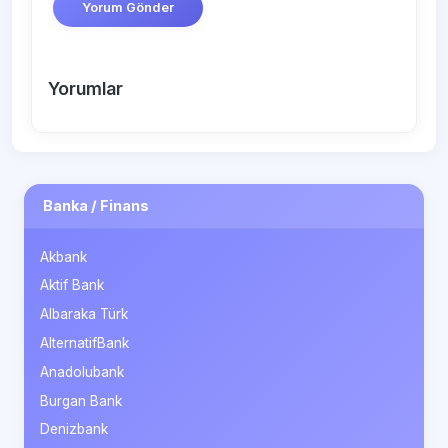
Yorum Gönder
Yorumlar
Banka / Finans
Akbank
Aktif Bank
Albaraka Türk
AlternatifBank
Anadolubank
Burgan Bank
Denizbank