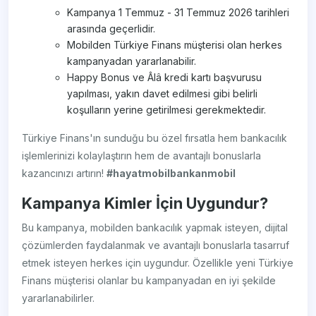
Kampanya 1 Temmuz - 31 Temmuz 2026 tarihleri
arasında geçerlidir.
Mobilden Türkiye Finans müşterisi olan herkes
kampanyadan yararlanabilir.
Happy Bonus ve Âlâ kredi kartı başvurusu
yapılması, yakın davet edilmesi gibi belirli
koşulların yerine getirilmesi gerekmektedir.
Türkiye Finans'ın sunduğu bu özel fırsatla hem bankacılık
işlemlerinizi kolaylaştırın hem de avantajlı bonuslarla
kazancınızı artırın!
#hayatmobilbankanmobil
Kampanya Kimler İçin Uygundur?
Bu kampanya, mobilden bankacılık yapmak isteyen, dijital
çözümlerden faydalanmak ve avantajlı bonuslarla tasarruf
etmek isteyen herkes için uygundur. Özellikle yeni Türkiye
Finans müşterisi olanlar bu kampanyadan en iyi şekilde
yararlanabilirler.