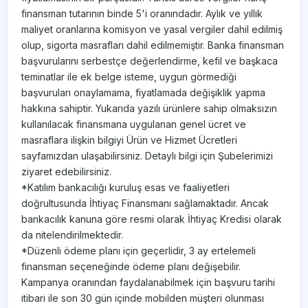
finansman tutarının binde 5'i oranındadır. Aylık ve yıllık
maliyet oranlarına komisyon ve yasal vergiler dahil edilmiş
olup, sigorta masrafları dahil edilmemiştir. Banka finansman
başvurularını serbestçe değerlendirme, kefil ve başkaca
teminatlar ile ek belge isteme, uygun görmediği
başvuruları onaylamama, fiyatlamada değişiklik yapma
hakkına sahiptir. Yukarıda yazılı ürünlere sahip olmaksızın
kullanılacak finansmana uygulanan genel ücret ve
masraflara ilişkin bilgiyi Ürün ve Hizmet Ücretleri
sayfamızdan ulaşabilirsiniz. Detaylı bilgi için Şubelerimizi
ziyaret edebilirsiniz. ​
​ *Katılım bankacılığı kuruluş esas ve faaliyetleri
doğrultusunda İhtiyaç Finansmanı sağlamaktadır. Ancak
bankacılık kanuna göre resmi olarak İhtiyaç Kredisi olarak
da nitelendirilmektedir.
*Düzenli ödeme planı için geçerlidir, 3 ay ertelemeli
finansman seçeneğinde ödeme planı değişebilir.
Kampanya oranından faydalanabilmek için başvuru tarihi
itibari ile son 30 gün içinde mobilden müşteri olunması