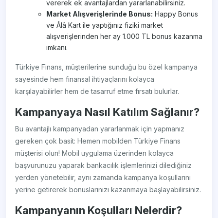
vererek ek avantajlardan yararlanabilirsiniz.
Market Alışverişlerinde Bonus:
Happy Bonus
ve Âlâ Kart ile yaptığınız fiziki market
alışverişlerinden her ay 1.000 TL bonus kazanma
imkanı.
Türkiye Finans, müşterilerine sunduğu bu özel kampanya
sayesinde hem finansal ihtiyaçlarını kolayca
karşılayabilirler hem de tasarruf etme fırsatı bulurlar.
Kampanyaya Nasıl Katılım Sağlanır?
Bu avantajlı kampanyadan yararlanmak için yapmanız
gereken çok basit: Hemen mobilden Türkiye Finans
müşterisi olun! Mobil uygulama üzerinden kolayca
başvurunuzu yaparak bankacılık işlemlerinizi dilediğiniz
yerden yönetebilir, aynı zamanda kampanya koşullarını
yerine getirerek bonuslarınızı kazanmaya başlayabilirsiniz.
Kampanyanın Koşulları Nelerdir?