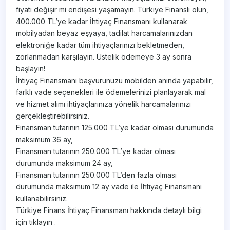
fiyatı değişir mi endişesi yaşamayın. Türkiye Finanslı olun,
400.000 TL’ye kadar İhtiyaç Finansmanı kullanarak
mobilyadan beyaz eşyaya, tadilat harcamalarınızdan
elektroniğe kadar tüm ihtiyaçlarınızı bekletmeden,
zorlanmadan karşılayın. Üstelik ödemeye 3 ay sonra
başlayın!
İhtiyaç Finansmanı başvurunuzu mobilden anında yapabilir,
farklı vade seçenekleri ile ödemelerinizi planlayarak mal
ve hizmet alımı ihtiyaçlarınıza yönelik harcamalarınızı
gerçekleştirebilirsiniz.
Finansman tutarının 125.000 TL’ye kadar olması durumunda
maksimum 36 ay,
Finansman tutarının 250.000 TL’ye kadar olması
durumunda maksimum 24 ay,
Finansman tutarının 250.000 TL’den fazla olması
durumunda maksimum 12 ay vade ile İhtiyaç Finansmanı
kullanabilirsiniz.
Türkiye Finans İhtiyaç Fin​ansmanı hakkında detaylı bilgi
için tıklayın .