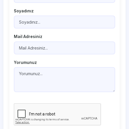
Soyadınız
Mail Adresiniz
Yorumunuz