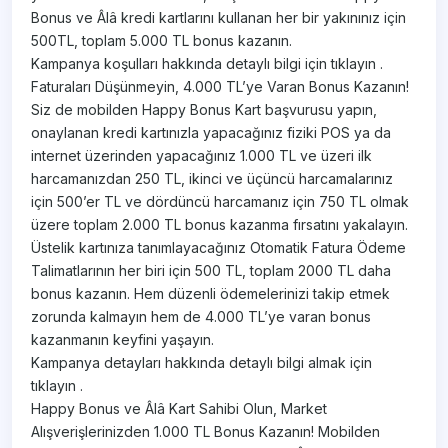
Bonus ve Âlâ kredi kartlarını kullanan her bir yakınınız için
500TL, toplam 5.000 TL bonus kazanın.
Kampanya koşulları hakkında detaylı bilgi için tıklayın .
Faturaları Düşünmeyin, 4.000 TL’ye Varan Bonus Kazanın!
Siz de mobilden Happy Bonus Kart ​ başvurusu yapın,
onaylanan kredi kartınızla yapacağınız fiziki POS ya da
internet üzerinden yapacağınız 1.000 TL ve üzeri ilk
harcamanızdan 250 TL, ikinci ve üçüncü harcamalarınız
için 500’er TL ve dördüncü harcamanız için 750 TL olmak
üzere toplam 2.000 TL bonus kazanma fırsatını yakalayın.
Üstelik kartınıza tanımlayacağınız Otomatik Fatura Ödeme
Talimatlarının her biri için 500 TL, toplam 2000 TL daha
bonus kazanın. Hem düzenli ödemelerinizi takip etmek
zorunda kalmayın hem de 4.000 TL’ye varan bonus
kazanmanın keyfini yaşayın.
Kampanya detayları hakkında detaylı bilgi almak için
tıklayın .
Happy Bonus ve Âlâ Kart Sahibi Olun, Market
Alışverişlerinizden 1.000 TL Bonus Kazanın! Mobilden