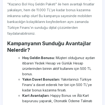
"Kazancı Bol Hoş Geldin Paketi" ile hem avantajlı fırsatlar
yakalayın, hem de 11.000 TL’ye kadar bonus kazanma
imkanına sahip olun! Bu kampanya sayesinde mobilden
bankacılığın kolaylıklarını keşfederken aynı zamanda
Türkiye Finans'ın sunduğu dijital çözümlerden
faydalanabilirsiniz.
Kampanyanın Sunduğu Avantajlar
Nelerdir?
Hoş Geldin Bonusu:
Müşteri olduğunuz aydan
itibaren Yedek Hesap ve Günlük Hesap
ürünlerinden birinin aktif kullanımı için 500 TL
bonus.
Yakın Davet Bonusları:
Yakınlarınızı Türkiye
Finans'a davet ederek her biri için 500 TL’ye
kadar bonus kazanma fırsatı.
Kart Avantajları:
Happy Bonus ve Âlâ Kart
başvurusu yaparak, Otomatik Ödeme Talimatı