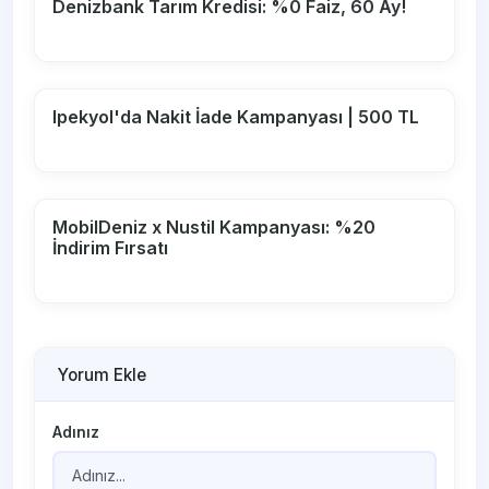
Denizbank Tarım Kredisi: %0 Faiz, 60 Ay!
Ipekyol'da Nakit İade Kampanyası | 500 TL
MobilDeniz x Nustil Kampanyası: %20
İndirim Fırsatı
Yorum Ekle
Adınız