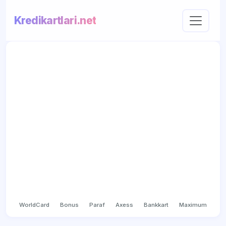
Kredikartlari.net
WorldCard
Bonus
Paraf
Axess
Bankkart
Maximum