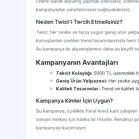
Online olarak alışveriş yapmak isterseniz, ödeme 
kampanyadan yararlanmasını sağlayabilirsiniz.
Neden Twist'i Tercih Etmelisiniz?
Twist, her zevke ve tarza uygun geniş ürün yelpa
kumaşlardan üretilen trend tasarımlarımızla hem ta
Bu kampanya ile alışverişlerinizi daha da keyifli ha
Kampanyanın Avantajları
Taksit Kolaylığı:
5000 TL üzerindeki ha
Geniş Ürün Yelpazesi:
Her zevke uygu
Kaliteli Tasarımlar:
Trend ve kaliteli ta
Kampanya Kimler İçin Uygun?
Bu kampanya, özellikle Paraf kredi kartı sahipleri
isteyen herkes için harika bir fırsattır. Kendinizi
kampanyayı kaçırmayın!