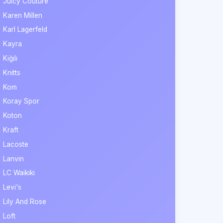
Juicy Couture
Karen Millen
Karl Lagerfeld
Kayra
Kiğılı
Knitts
Kom
Koray Spor
Koton
Kraft
Lacoste
Lanvin
LC Waikiki
Levi's
Lily And Rose
Loft