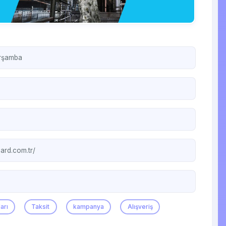
arşamba
ard.com.tr/
arı
Taksit
kampanya
Alışveriş