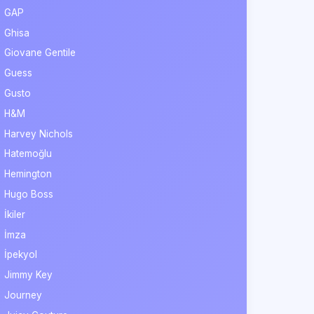
GAP
Ghisa
Giovane Gentile
Guess
Gusto
H&M
Harvey Nichols
Hatemoğlu
Hemington
Hugo Boss
İkiler
İmza
İpekyol
Jimmy Key
Journey