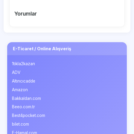
Yorumlar
E-Ticaret / Online Alışveriş
1tikla2kazan
ADV
Altıncıcadde
Amazon
Bakkaldan.com
Beeo.com.tr
Best4pocket.com
bilet.com
E-Hamal.com