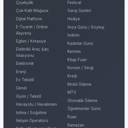
Çiçekçilik
Festival
Çok Katlı Mağaza
Garaj Günleri
Dijital Platform
Hediye
E-Ticaret / Online
İmza Günü / Söyleşi
Alışveriş
İndirim
Eğitim / Kırtasiye
Kadınlar Günü
Elektrikli Araç Şarj
Kermes
İstasyonu
Kitap Fuarı
Elektronik
Konser / Sergi
Enerji
Kredi
Ev Tekstili
Mobil Ödeme
Genel
MTV
Giyim / Tekstil
Otomatik Ödeme
Havayolu / Havalimanı
Öğretmenler Günü
Isıtma / Soğutma
Puan
İletişim Operatörü
Ramazan