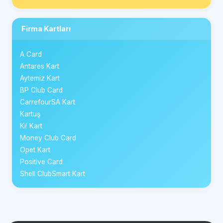
Firma Kartları
A Card
Antares Kart
Aytemiz Kart
BP Club Card
CarrefourSA Kart
Kartuş
Ki! Kart
Money Club Card
Opet Kart
Positive Card
Shell ClubSmart Kart