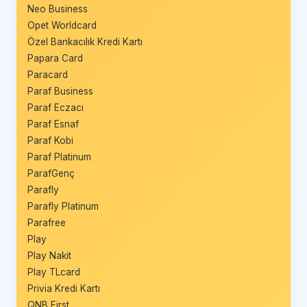
Neo Business
Opet Worldcard
Özel Bankacılık Kredi Kartı
Papara Card
Paracard
Paraf Business
Paraf Eczacı
Paraf Esnaf
Paraf Kobi
Paraf Platinum
ParafGenç
Parafly
Parafly Platinum
Parafree
Play
Play Nakit
Play TLcard
Privia Kredi Kartı
QNB First