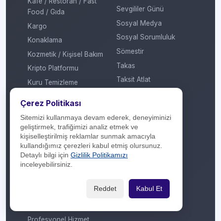
Kafe / Restoran / Fast
Sevgililer Günü
Food / Gıda
Sosyal Medya
Kargo
Sosyal Sorumluluk
Konaklama
Sömestir
Kozmetik / Kişisel Bakım
Takas
Kripto Platformu
Taksit Atlat
Kuru Temizleme
Temassız Ödeme
Kültür / Sanat
Çerez Politikası
Tiyatro / Müzikal
Market
Sitemizi kullanmaya devam ederek, deneyiminizi
Vergi Ödeme
Mobil Uygulama
geliştirmek, trafiğimizi analiz etmek ve
Yarışma
kişiselleştirilmiş reklamlar sunmak amacıyla
Mobilya / Dekorasyon
kullandığımız çerezleri kabul etmiş olursunuz.
Yılbaşı
Mutfak Gereçleri /
Detaylı bilgi için
Gizlilik Politikamızı
Küçük Ev Aletleri
Yöresel Ürünler
inceleyebilirsiniz.
Optik / Saat
Reddet
Kabul Et
Otomotiv
Oyuncak / Çocuk
Profesyonel Hizmet