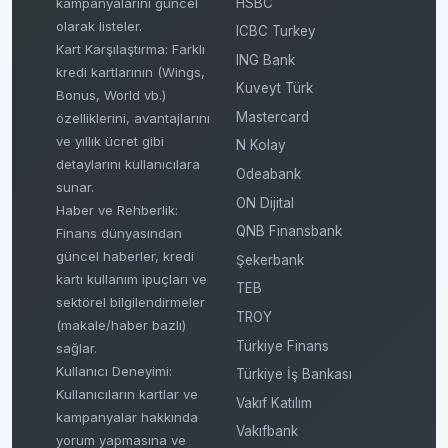
HSBC
kampanyalarını güncel
olarak listeler.
ICBC Turkey
Kart Karşılaştırma: Farklı
ING Bank
kredi kartlarının (Wings,
Kuveyt Türk
Bonus, World vb.)
Mastercard
özelliklerini, avantajlarını
ve yıllık ücret gibi
N Kolay
detaylarını kullanıcılara
Odeabank
sunar.
ON Dijital
Haber ve Rehberlik:
QNB Finansbank
Finans dünyasından
güncel haberler, kredi
Şekerbank
kartı kullanım ipuçları ve
TEB
sektörel bilgilendirmeler
TROY
(makale/haber bazlı)
Türkiye Finans
sağlar.
Kullanıcı Deneyimi:
Türkiye İş Bankası
Kullanıcıların kartlar ve
Vakıf Katılım
kampanyalar hakkında
Vakıfbank
yorum yapmasına ve