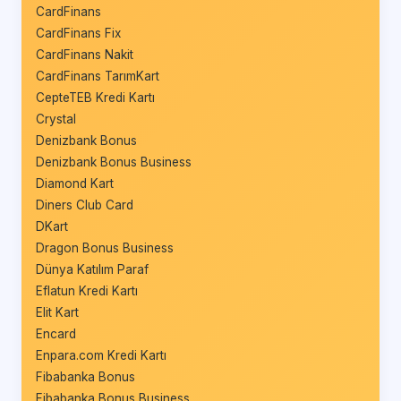
CardFinans
CardFinans Fix
CardFinans Nakit
CardFinans TarımKart
CepteTEB Kredi Kartı
Crystal
Denizbank Bonus
Denizbank Bonus Business
Diamond Kart
Diners Club Card
DKart
Dragon Bonus Business
Dünya Katılım Paraf
Eflatun Kredi Kartı
Elit Kart
Encard
Enpara.com Kredi Kartı
Fibabanka Bonus
Fibabanka Bonus Business