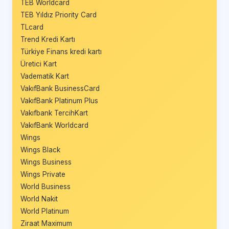
TEB Worldcard
TEB Yıldız Priority Card
TLcard
Trend Kredi Kartı
Türkiye Finans kredi kartı
Üretici Kart
Vadematik Kart
VakıfBank BusinessCard
VakıfBank Platinum Plus
Vakıfbank TercihKart
VakıfBank Worldcard
Wings
Wings Black
Wings Business
Wings Private
World Business
World Nakit
World Platinum
Ziraat Maximum