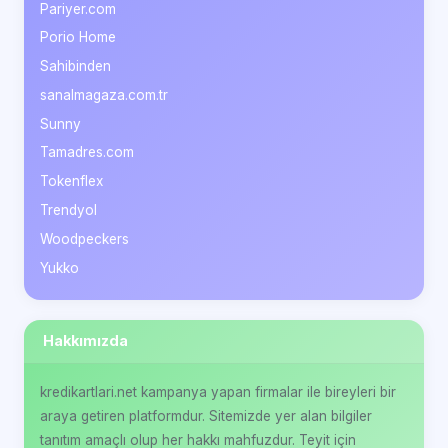
Pariyer.com
Porio Home
Sahibinden
sanalmagaza.com.tr
Sunny
Tamadres.com
Tokenflex
Trendyol
Woodpeckers
Yukko
Hakkımızda
kredikartlari.net kampanya yapan firmalar ile bireyleri bir
araya getiren platformdur. Sitemizde yer alan bilgiler
tanıtım amaçlı olup her hakkı mahfuzdur. Teyit için