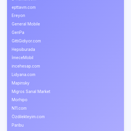
epttavm.com
Ereyon
General Mobile
GenPa
GittiGidiyor.com
Hepsiburada
İmeceMobil
incehesap.com
Lidyana.com
Mapinsky
Migros Sanal Market
Morhipo
N11.com
Özdilekteyim.com
Paribu