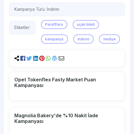
Kampanya Türü:
İndirim
ParafPara
uçak bileti
Etiketler:
kampanya
indirim
hediye
Opet Tokenflex Fasty Market Puan
Kampanyası
Magnolia Bakery'de %10 Nakit İade
Kampanyası