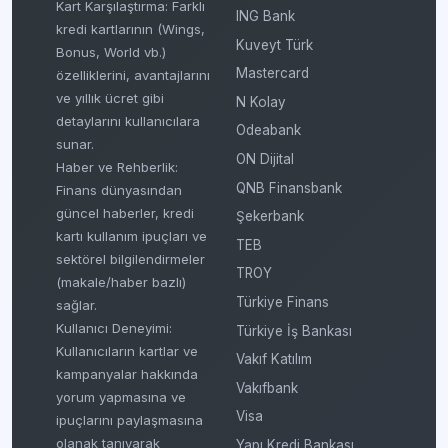
Kart Karşılaştırma: Farklı
ING Bank
kredi kartlarının (Wings,
Kuveyt Türk
Bonus, World vb.)
Mastercard
özelliklerini, avantajlarını
ve yıllık ücret gibi
N Kolay
detaylarını kullanıcılara
Odeabank
sunar.
ON Dijital
Haber ve Rehberlik:
QNB Finansbank
Finans dünyasından
güncel haberler, kredi
Şekerbank
kartı kullanım ipuçları ve
TEB
sektörel bilgilendirmeler
TROY
(makale/haber bazlı)
Türkiye Finans
sağlar.
Kullanıcı Deneyimi:
Türkiye İş Bankası
Kullanıcıların kartlar ve
Vakıf Katılım
kampanyalar hakkında
Vakıfbank
yorum yapmasına ve
Visa
ipuçlarını paylaşmasına
olanak tanıyarak
Yapı Kredi Bankası