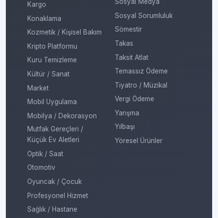
Sosyal Medya
Kargo
Sosyal Sorumluluk
Konaklama
Sömestir
Kozmetik / Kişisel Bakım
Takas
Kripto Platformu
Taksit Atlat
Kuru Temizleme
Temassız Ödeme
Kültür / Sanat
Tiyatro / Müzikal
Market
Vergi Ödeme
Mobil Uygulama
Yarışma
Mobilya / Dekorasyon
Yılbaşı
Mutfak Gereçleri /
Küçük Ev Aletleri
Yöresel Ürünler
Optik / Saat
Otomotiv
Oyuncak / Çocuk
Profesyonel Hizmet
Sağlık / Hastane