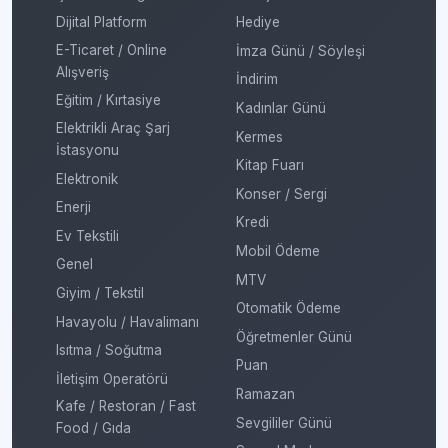
Dijital Platform
Hediye
E-Ticaret / Online
İmza Günü / Söyleşi
Alışveriş
İndirim
Eğitim / Kırtasiye
Kadınlar Günü
Elektrikli Araç Şarj
Kermes
İstasyonu
Kitap Fuarı
Elektronik
Konser / Sergi
Enerji
Kredi
Ev Tekstili
Mobil Ödeme
Genel
MTV
Giyim / Tekstil
Otomatik Ödeme
Havayolu / Havalimanı
Öğretmenler Günü
Isıtma / Soğutma
Puan
İletişim Operatörü
Ramazan
Kafe / Restoran / Fast
Sevgililer Günü
Food / Gıda