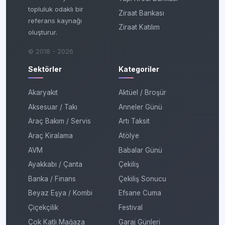
topluluk odaklı bir
Ziraat Bankası
referans kaynağı
Ziraat Katılım
oluşturur.
© 2018 - 2026
Sektörler
Kategoriler
Akaryakıt
Aktüel / Broşür
Aksesuar / Takı
Anneler Günü
Araç Bakım / Servis
Artı Taksit
Araç Kiralama
Atölye
AVM
Babalar Günü
Ayakkabı / Çanta
Çekiliş
Banka / Finans
Çekiliş Sonucu
Beyaz Eşya / Kombi
Efsane Cuma
Çiçekçilik
Festival
Çok Katlı Mağaza
Garaj Günleri