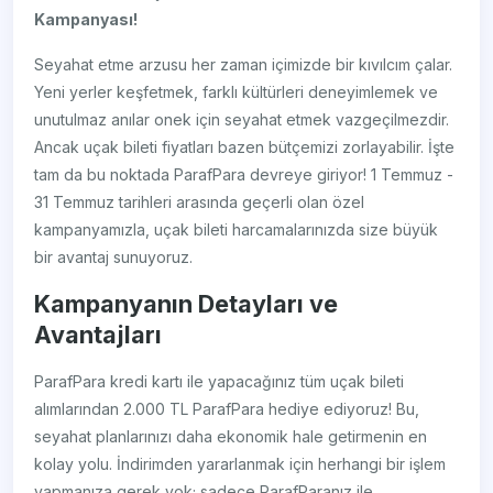
Kampanyası!
Seyahat etme arzusu her zaman içimizde bir kıvılcım çalar.
Yeni yerler keşfetmek, farklı kültürleri deneyimlemek ve
unutulmaz anılar onek için seyahat etmek vazgeçilmezdir.
Ancak uçak bileti fiyatları bazen bütçemizi zorlayabilir. İşte
tam da bu noktada ParafPara devreye giriyor! 1 Temmuz -
31 Temmuz tarihleri arasında geçerli olan özel
kampanyamızla, uçak bileti harcamalarınızda size büyük
bir avantaj sunuyoruz.
Kampanyanın Detayları ve
Avantajları
ParafPara kredi kartı ile yapacağınız tüm uçak bileti
alımlarından 2.000 TL ParafPara hediye ediyoruz! Bu,
seyahat planlarınızı daha ekonomik hale getirmenin en
kolay yolu. İndirimden yararlanmak için herhangi bir işlem
yapmanıza gerek yok; sadece ParafParanız ile