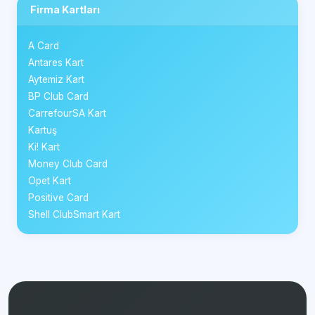
Firma Kartları
A Card
Antares Kart
Aytemiz Kart
BP Club Card
CarrefourSA Kart
Kartuş
Ki! Kart
Money Club Card
Opet Kart
Positive Card
Shell ClubSmart Kart