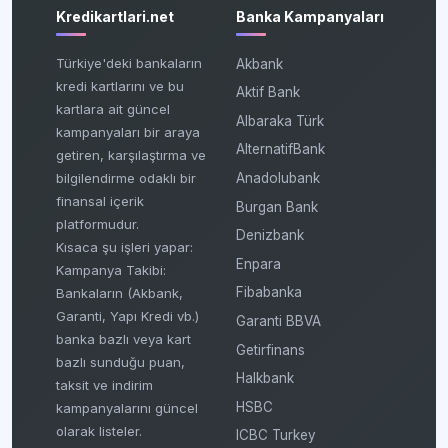
Kredikartlari.net
Banka Kampanyaları
Türkiye'deki bankaların
Akbank
kredi kartlarını ve bu
Aktif Bank
kartlara ait güncel
Albaraka Türk
kampanyaları bir araya
AlternatifBank
getiren, karşılaştırma ve
bilgilendirme odaklı bir
Anadolubank
finansal içerik
Burgan Bank
platformudur.
Denizbank
Kısaca şu işleri yapar:
Enpara
Kampanya Takibi:
Fibabanka
Bankaların (Akbank,
Garanti, Yapı Kredi vb.)
Garanti BBVA
banka bazlı veya kart
Getirfinans
bazlı sunduğu puan,
Halkbank
taksit ve indirim
HSBC
kampanyalarını güncel
olarak listeler.
ICBC Turkey