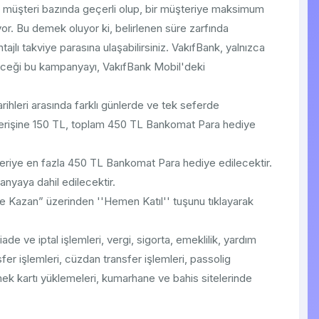
müşteri bazında geçerli olup, bir müşteriye maksimum
r. Bu demek oluyor ki, belirlenen süre zarfında
tajlı takviye parasına ulaşabilirsiniz. VakıfBank, yalnızca
leceği bu kampanyayı, VakıfBank Mobil'deki
ihleri arasında farklı günlerde ve tek seferde
şverişine 150 TL, toplam 450 TL Bankomat Para hediye
eriye en fazla 450 TL Bankomat Para hediye edilecektir.
anyaya dahil edilecektir.
 Kazan” üzerinden ''Hemen Katıl'' tuşunu tıklayarak
ade ve iptal işlemleri, vergi, sigorta, emeklilik, yardım
er işlemleri, cüzdan transfer işlemleri, passolig
mek kartı yüklemeleri, kumarhane ve bahis sitelerinde