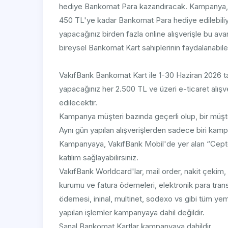
hediye Bankomat Para kazandıracak. Kampanya, 
450 TL'ye kadar Bankomat Para hediye edilebiliyo
yapacağınız birden fazla online alışverişle bu avan
bireysel Bankomat Kart sahiplerinin faydalanabi
VakıfBank Bankomat Kart ile 1-30 Haziran 2026 tar
yapacağınız her 2.500 TL ve üzeri e-ticaret alı
edilecektir.
Kampanya müşteri bazında geçerli olup, bir müşt
Aynı gün yapılan alışverişlerden sadece biri kamp
Kampanyaya, VakıfBank Mobil'de yer alan “Cepte
katılım sağlayabilirsiniz.
VakıfBank Worldcard'lar, mail order, nakit çekim, i
kurumu ve fatura ödemeleri, elektronik para transf
ödemesi, ininal, multinet, sodexo vs gibi tüm ye
yapılan işlemler kampanyaya dahil değildir.
Sanal Bankomat Kartlar kampanyaya dahildir.