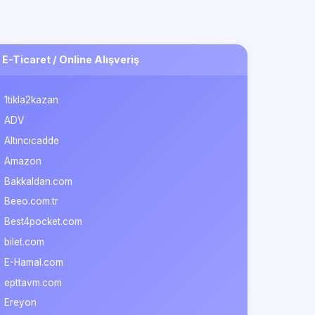
E-Ticaret / Online Alışveriş
1tikla2kazan
ADV
Altıncıcadde
Amazon
Bakkaldan.com
Beeo.com.tr
Best4pocket.com
bilet.com
E-Hamal.com
epttavm.com
Ereyon