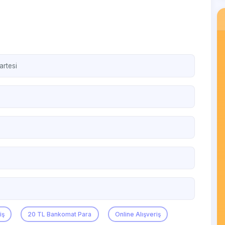
artesi
iş
20 TL Bankomat Para
Online Alışveriş