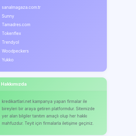
sanalmagaza.com.tr
Sunny
Tamadres.com
Tokenflex
Trendyol
Woodpeckers
Yukko
Hakkımızda
kredikartlari.net kampanya yapan firmalar ile
bireyleri bir araya getiren platformdur. Sitemizde
yer alan bilgiler tanıtım amaçlı olup her hakkı
mahfuzdur. Teyit için firmalarla iletişime geçiniz.