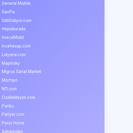
General Mobile
GenPa
GittiGidiyor.com
Hepsiburada
İmeceMobil
incehesap.com
Lidyana.com
Mapinsky
Migros Sanal Market
Morhipo
N11.com
Özdilekteyim.com
Paribu
Pariyer.com
Porio Home
Sahibinden