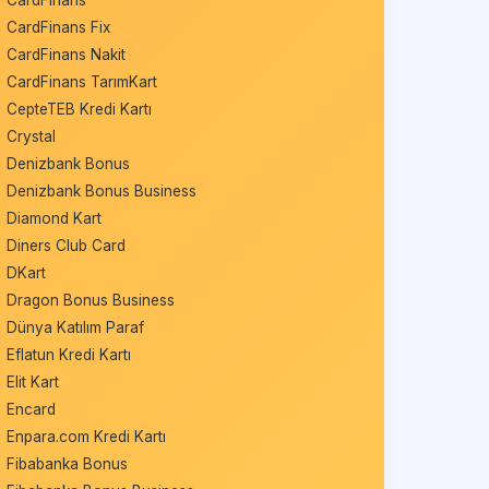
CardFinans
CardFinans Fix
CardFinans Nakit
CardFinans TarımKart
CepteTEB Kredi Kartı
Crystal
Denizbank Bonus
Denizbank Bonus Business
Diamond Kart
Diners Club Card
DKart
Dragon Bonus Business
Dünya Katılım Paraf
Eflatun Kredi Kartı
Elit Kart
Encard
Enpara.com Kredi Kartı
Fibabanka Bonus