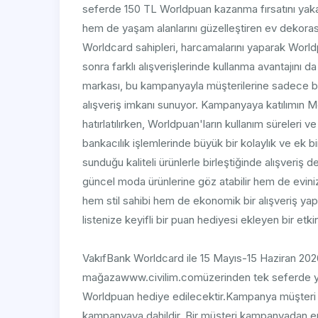
seferde 150 TL Worldpuan kazanma fırsatını yakala
hem de yaşam alanlarını güzelleştiren ev dekoras
Worldcard sahipleri, harcamalarını yaparak Worldpu
sonra farklı alışverişlerinde kullanma avantajını d
markası, bu kampanyayla müşterilerine sadece bir
alışveriş imkanı sunuyor. Kampanyaya katılımın M
hatırlatılırken, Worldpuan'ların kullanım süreleri v
bankacılık işlemlerinde büyük bir kolaylık ve ek bir 
sunduğu kaliteli ürünlerle birleştiğinde alışveriş d
güncel moda ürünlerine göz atabilir hem de evin
hem stil sahibi hem de ekonomik bir alışveriş yapabi
listenize keyifli bir puan hediyesi ekleyen bir etk
VakıfBank Worldcard ile 15 Mayıs-15 Haziran 2026 t
mağazawww.civilim.comüzerinden tek seferde yap
Worldpuan hediye edilecektir.Kampanya müşteri baz
kampanyaya dahildir. Bir müşteri kampanyadan en 