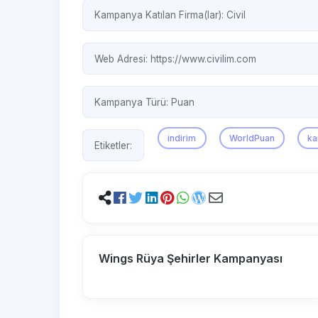
Kampanya Katılan Firma(lar):
Civil
Web Adresi:
https://www.civilim.com
Kampanya Türü:
Puan
indirim
WorldPuan
k
Etiketler:
Wings Rüya Şehirler Kampanyası