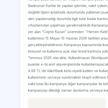
Bankomat Kartlar ile yapılan işlemler, nakit çekim
değildir.İşlem iptal/iade durumunda yüklenen puanl
alım yapılamadığı durumda ilgili tutar kadar kartın
cihazlarından yapılması gerekmektedir.Kampany
yer alan “Cepte Kazan” üzerinden ''Hemen Katıl''
katılımınızı 15 Mayıs-15 Haziran 2026 tarihleri ar
gerçekleştirebilirsiniz.Kampanya kapsamında kaza
bireysel ve kullanıma açık olan kredi kartınıza yü
Temmuz 2026 olacaktır. Kullanılmayan Worldpuan’
puanlar e-ticaret alışverişlerinde kullanılamayaca
9.99 TL'dir.VakıfBank kötü niyetli katılım ve kul
kullanımının ve/veya suistimalinin tespit edilmesi
saklı tutar.Bu kampanya diğer kampanyalar ile bir
kampanyayı dilediği zaman durdurma ve/veya kamp