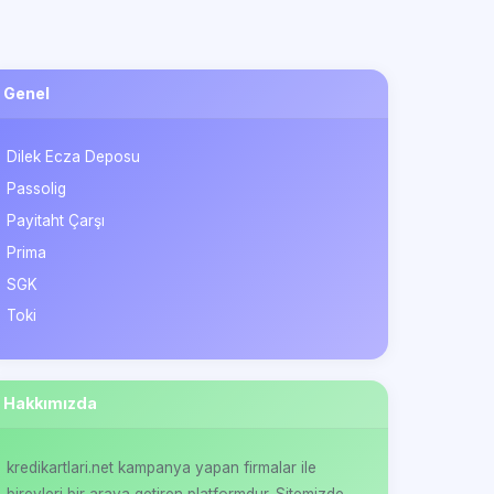
Genel
Dilek Ecza Deposu
Passolig
Payitaht Çarşı
Prima
SGK
Toki
Hakkımızda
kredikartlari.net kampanya yapan firmalar ile
bireyleri bir araya getiren platformdur. Sitemizde