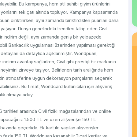
yabilir. Bu kampanya, hem stil sahibi giyim ürünlerini
yonlarını tek çatı altında topluyor. Kampanya kapsamında
an biriktirirken, aynı zamanda biriktirdikleri puanları daha
a yaşıyor. Dünya genelindeki trendleri takip eden Civil
 indirim değil, aynı zamanda geniş bir yelpazede
obil Bankacılık uygulaması üzerinden yapılması gerektiği
e detayları da detaylıca açıklanmıştır. Worldpuan,
indirim avantajı sağlarken, Civil gibi prestijli bir markanın
eneyimini zirveye taşıyor. Belirlenen tarih aralığında hem
izin atmosferine uygun dekorasyon parçalarını seçerek
lirsiniz. Bu fırsat, Worldcard kullanıcıları için alışveriş
inlik olmaya aday.
arihleri arasında Civil fiziki mağazalarından ve online
acağınız 1.500 TL ve üzeri alışverişe 150 TL
ında geçerlidir. Ek kart ile yapılan alışverişler
fazla 150 TL Worldpuan kazanabilir.Ticari kartlar ve