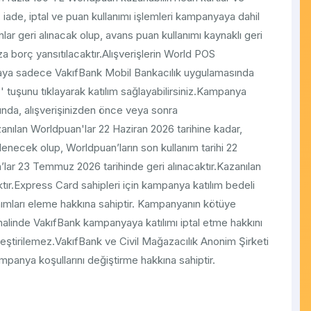
, iade, iptal ve puan kullanımı işlemleri kampanyaya dahil
ar geri alınacak olup, avans puan kullanımı kaynaklı geri
ıza borç yansıtılacaktır.Alışverişlerin World POS
aya sadece VakıfBank Mobil Bankacılık uygulamasında
 tuşunu tıklayarak katılım sağlayabilirsiniz.Kampanya
asında, alışverişinizden önce veya sonra
nılan Worldpuan'lar 22 Haziran 2026 tarihine kadar,
klenecek olup, Worldpuan’ların son kullanım tarihi 22
lar 23 Temmuz 2026 tarihinde geri alınacaktır.Kazanılan
ktır.Express Card sahipleri için kampanya katılım bedeli
lanımları eleme hakkına sahiptir. Kampanyanın kötüye
 halinde VakıfBank kampanyaya katılımı iptal etme hakkını
leştirilemez.VakıfBank ve Civil Mağazacılık Anonim Şirketi
anya koşullarını değiştirme hakkına sahiptir.