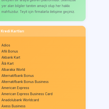
yer alan bilgiler tanıtım amaçlı olup her hakkı
mahfuzdur. Teyit için firmalarla iletişime geçiniz.
Kredi Kartları
Adios
Afili Bonus
Akbank Kart
Âlâ Kart
Albaraka World
Alternatifbank Bonus
Alternatifbank Bonus Business
American Express
American Express Business Card
Anadolubank Worldcard
Axess Business