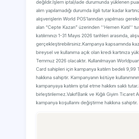
değildir.İşlem iptal/iade durumunda yüklenen puanl
alım yapılamadığı durumda ilgili tutar kadar kartını
alışverişlerin World POS’larından yapılması ge
alan “Cepte Kazan” üzerinden ''Hemen Katıl'' tuş
katılımınızı 1-31 Mayıs 2026 tarihleri arasında, al
gerçekleştirebilirsiniz.Kampanya kapsamında kaza
bireysel ve kullanıma açık olan kredi kartınıza yü
Temmuz 2026 olacaktır. Kullanılmayan Worldpuan’
Card sahipleri için kampanya katılım bedeli 9,99 T
hakkına sahiptir. Kampanyanın kötüye kullanımının
kampanyaya katılımı iptal etme hakkını saklı tut
birleştirilemez.VakıfBank ve Kiğılı Giyim Ticare
kampanya koşullarını değiştirme hakkına sahiptir.