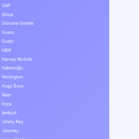
GAP
Ghisa
Giovane Gentile
Guess
Gusto
H&M
Harvey Nichols
Hatemoğlu
Hemington
Hugo Boss
İkiler
İmza
İpekyol
Jimmy Key
Journey