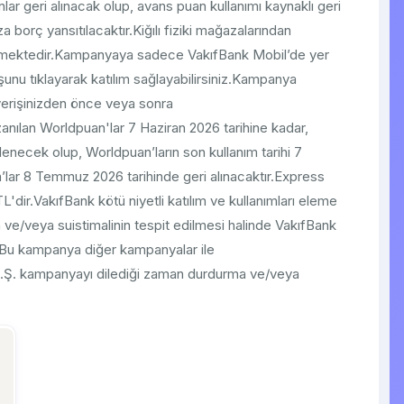
ar geri alınacak olup, avans puan kullanımı kaynaklı geri
za borç yansıtılacaktır.Kiğılı fiziki mağazalarından
rekmektedir.Kampanyaya sadece VakıfBank Mobil’de yer
unu tıklayarak katılım sağlayabilirsiniz.Kampanya
ışverişinizden önce veya sonra
nılan Worldpuan'lar 7 Haziran 2026 tarihine kadar,
klenecek olup, Worldpuan’ların son kullanım tarihi 7
lar 8 Temmuz 2026 tarihinde geri alınacaktır.Express
L'dir.VakıfBank kötü niyetli katılım ve kullanımları eleme
 ve/veya suistimalinin tespit edilmesi halinde VakıfBank
ar.Bu kampanya diğer kampanyalar ile
t A.Ş. kampanyayı dilediği zaman durdurma ve/veya