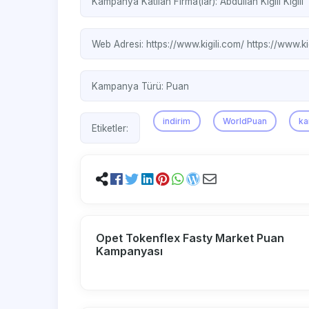
Kampanya Katılan Firma(lar):
Abdullah Kiğılı
Kiğılı
Web Adresi:
https://www.kigili.com/
https://www.ki
Kampanya Türü:
Puan
indirim
WorldPuan
k
Etiketler:
Opet Tokenflex Fasty Market Puan
Kampanyası