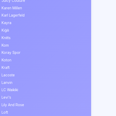
Juicy Couture
Karen Millen
Karl Lagerfeld
Kayra
Kiğılı
Knitts
Kom
Koray Spor
Koton
Kraft
Lacoste
Lanvin
LC Waikiki
Levi's
Lily And Rose
Loft