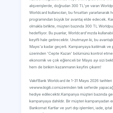
alışverişlerde, doğrudan 300 TL'ye varan Worldp
Worldcard kullanıcıları, bu fırsattan yararlanar
programından büyük bir avantaj elde edecek. Kam
olmakla birlikte, müşteri bazında 300 TL Worldpu
hedefliyor. Bu puanlar, Worldcard'ınızda kullanabi
keyifli hale getirecektir. Unutmayın ki, bu avanta
Mayıs'a kadar geçerli. Kampanyaya katılmak ve p
üzerinden 'Cepte Kazan' bölümünü kontrol etmeyi
ekonomik ve çok eğlenceli bir Mayıs ayı sizi bek
hem de birikim kazanmanın keyfini çıkarın!
VakıfBank Worldcard ile 1-31 Mayıs 2026 tarihleri 
vewww.kigili.comüzerinden tek seferde yapacağı
hediye edilecektir.Kampanya müşteri bazında geçer
kampanyaya dahildir. Bir müşteri kampanyadan en 
Bankomat Kartlar ve yurt dışı işlemleri, iade, ipt