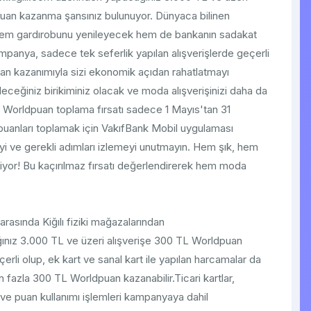
uan kazanma şansınız bulunuyor. Dünyaca bilinen
ak hem gardırobunu yenileyecek hem de bankanın sadakat
panya, sadece tek seferlik yapılan alışverişlerde geçerli
an kazanımıyla sizi ekonomik açıdan rahatlatmayı
leceğiniz birikiminiz olacak ve moda alışverişinizi daha da
jlı Worldpuan toplama fırsatı sadece 1 Mayıs'tan 31
uanları toplamak için VakıfBank Mobil uygulaması
 ve gerekli adımları izlemeyi unutmayın. Hem şık, hem
liyor! Bu kaçırılmaz fırsatı değerlendirerek hem moda
arasında Kiğılı fiziki mağazalarından
nız 3.000 TL ve üzeri alışverişe 300 TL Worldpuan
li olup, ek kart ve sanal kart ile yapılan harcamalar da
fazla 300 TL Worldpuan kazanabilir.Ticari kartlar,
al ve puan kullanımı işlemleri kampanyaya dahil