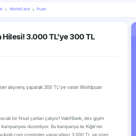
lı
WorldCard
Puan
n Hilesi! 3.000 TL’ye 300 TL
üzeri alışveriş yaparak 300 TL'ye varan Worldpuan
acak bir fırsat çanları çalıyor! VakıfBank, dev giyim
n kampanyası düzenliyor. Bu kampanya ile Kiğılı'nın
w.kigili.com üzerinden yapacağınız 3.000 TL ve üzeri