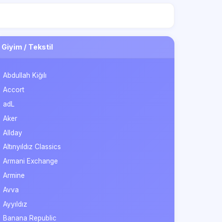
Giyim / Tekstil
Abdullah Kiğılı
Accort
adL
Aker
Allday
Altınyıldız Classics
Armani Exchange
Armine
Avva
Ayyıldız
Banana Republic