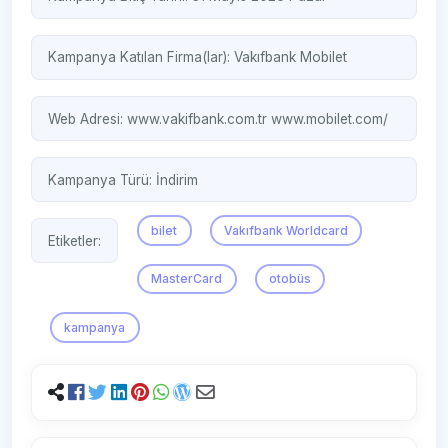
Kampanya Katılan Firma(lar):
Vakıfbank
Mobilet
Web Adresi:
www.vakifbank.com.tr
www.mobilet.com/
Kampanya Türü:
İndirim
bilet
Vakıfbank Worldcard
Etiketler:
MasterCard
otobüs
kampanya