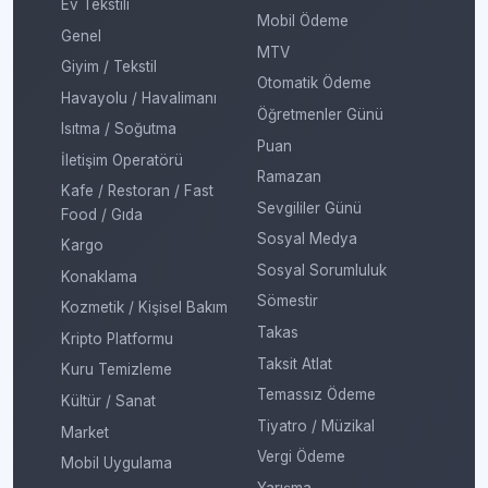
Ev Tekstili
Mobil Ödeme
Genel
MTV
Giyim / Tekstil
Otomatik Ödeme
Havayolu / Havalimanı
Öğretmenler Günü
Isıtma / Soğutma
Puan
İletişim Operatörü
Ramazan
Kafe / Restoran / Fast
Sevgililer Günü
Food / Gıda
Sosyal Medya
Kargo
Sosyal Sorumluluk
Konaklama
Sömestir
Kozmetik / Kişisel Bakım
Takas
Kripto Platformu
Taksit Atlat
Kuru Temizleme
Temassız Ödeme
Kültür / Sanat
Tiyatro / Müzikal
Market
Vergi Ödeme
Mobil Uygulama