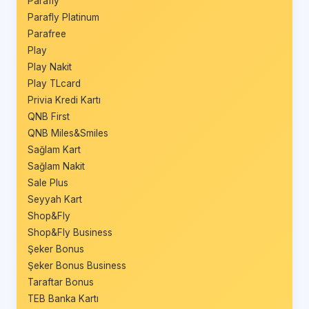
Parafly
Parafly Platinum
Parafree
Play
Play Nakit
Play TLcard
Privia Kredi Kartı
QNB First
QNB Miles&Smiles
Sağlam Kart
Sağlam Nakit
Sale Plus
Seyyah Kart
Shop&Fly
Shop&Fly Business
Şeker Bonus
Şeker Bonus Business
Taraftar Bonus
TEB Banka Kartı