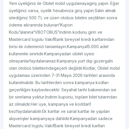
Yeni üyeliğiniz ile Obilet mobil uygulamayagiriş yapın. Eğer
üyeliğiniz varsa, üyelik hesabınıza giriş yapın.Satın almak
istediğiniz 500 TL ve üzeri otobüs biletini seçtikten sonra
ödeme ekranında bulunan“Kupon
Kodu”alanına“VBOTOBUS”indirim kodunu girin ve
Mastercard logolu VakıfBank bireysel kredi kartlarından
birisi ile ödemenizi tamamlayın.Kampanya15.000 adet
kullanımile sınırlıdır.Kampanyadan obilet üyesi
olmayanlarfaydalanamaz.Kampanya yurt dışı güzergahı
olan otobüs biletlerindegeçerli değildir.Kodlar, Obilet mobil
uygulaması üzerinden 7-31 Mayıs 2026 tarihleri arasında
kullanılmalıdır. Bu tarihlerden sonra kampanya kodları
geçerliliğini kaybedecektir. Seyahat tarihi bakımından ise
bir sınırlama yoktur.İndirim kuponu, toplam bilet tutarından
az olmalıdır.Her üye, kampanya ve koddan1
kezfaydalanabilir.Ek kartlar ve sanal kartlar ile yapılan
alışverişler kampanyaya dahildir.Kampanyadan sadece
Mastercard logolu VakıfBank bireysel kredi kartları