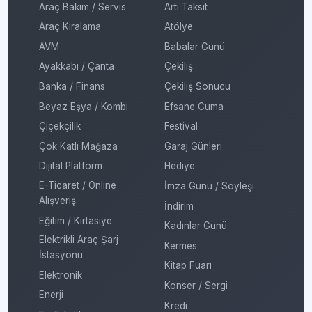
Araç Bakım / Servis
Artı Taksit
Araç Kiralama
Atölye
AVM
Babalar Günü
Ayakkabı / Çanta
Çekiliş
Banka / Finans
Çekiliş Sonucu
Beyaz Eşya / Kombi
Efsane Cuma
Çiçekçilik
Festival
Çok Katlı Mağaza
Garaj Günleri
Dijital Platform
Hediye
E-Ticaret / Online
İmza Günü / Söyleşi
Alışveriş
İndirim
Eğitim / Kırtasiye
Kadınlar Günü
Elektrikli Araç Şarj
Kermes
İstasyonu
Kitap Fuarı
Elektronik
Konser / Sergi
Enerji
Kredi