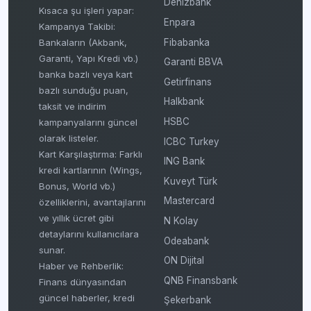
Denizbank
Kısaca şu işleri yapar:
Enpara
Kampanya Takibi:
Fibabanka
Bankaların (Akbank,
Garanti, Yapı Kredi vb.)
Garanti BBVA
banka bazlı veya kart
Getirfinans
bazlı sunduğu puan,
Halkbank
taksit ve indirim
HSBC
kampanyalarını güncel
olarak listeler.
ICBC Turkey
Kart Karşılaştırma: Farklı
ING Bank
kredi kartlarının (Wings,
Kuveyt Türk
Bonus, World vb.)
Mastercard
özelliklerini, avantajlarını
ve yıllık ücret gibi
N Kolay
detaylarını kullanıcılara
Odeabank
sunar.
ON Dijital
Haber ve Rehberlik:
QNB Finansbank
Finans dünyasından
güncel haberler, kredi
Şekerbank