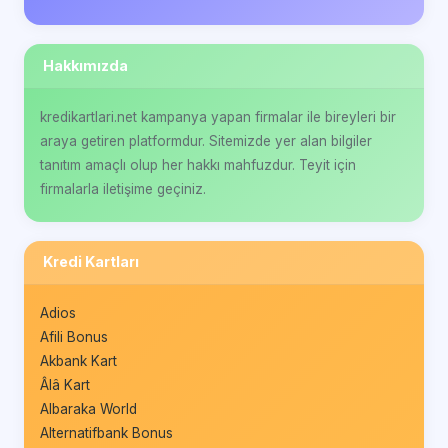
Hakkımızda
kredikartlari.net kampanya yapan firmalar ile bireyleri bir
araya getiren platformdur. Sitemizde yer alan bilgiler
tanıtım amaçlı olup her hakkı mahfuzdur. Teyit için
firmalarla iletişime geçiniz.
Kredi Kartları
Adios
Afili Bonus
Akbank Kart
Âlâ Kart
Albaraka World
Alternatifbank Bonus