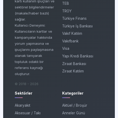
kartı kullanım ipuçları ve
TEB
sektörel bilgilendirmeler
TROY
(makale/haber bazlı)
Türkiye Finans
sağlar.
Kullanıcı Deneyimi:
Türkiye İş Bankası
Kullanıcıların kartlar ve
Vakıf Katılım
kampanyalar hakkında
Vakıfbank
yorum yapmasına ve
Visa
ipuçlarını paylaşmasına
olanak tanıyarak
Yapı Kredi Bankası
topluluk odaklı bir
Ziraat Bankası
referans kaynağı
Ziraat Katılım
oluşturur.
© 2018 - 2026
Sektörler
Kategoriler
Akaryakıt
Aktüel / Broşür
Aksesuar / Takı
Anneler Günü