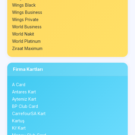
Wings Black
Wings Business
Wings Private
World Business
World Nakit
World Platinum
Ziraat Maximum
Firma Kartları
A Card
Antares Kart
Aytemiz Kart
BP Club Card
CarrefourSA Kart
Kartuş
Ki! Kart