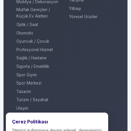
Yarışma
Mobilya / Dekorasyon
Yılbaşı
Mutfak Gereçleri /
Küçük Ev Aletleri
Yöresel Ürünler
Optik / Saat
Otomotiv
Oyuncak / Çocuk
Profesyonel Hizmet
Sağlık / Hastane
Sigorta / Emeklilik
Spor Giyim
Spor Merkezi
Tasarım
Turizm / Seyahat
Ulaşım
Veteriner / Pet Shop
Çerez Politikası
Yapı Marketi
Sitemizi kullanmaya devam ederek, deneyiminizi