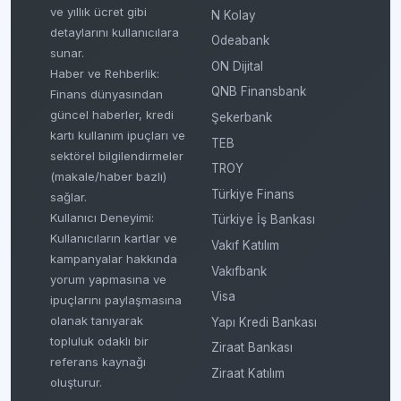
ve yıllık ücret gibi
N Kolay
detaylarını kullanıcılara
Odeabank
sunar.
ON Dijital
Haber ve Rehberlik:
QNB Finansbank
Finans dünyasından
güncel haberler, kredi
Şekerbank
kartı kullanım ipuçları ve
TEB
sektörel bilgilendirmeler
TROY
(makale/haber bazlı)
Türkiye Finans
sağlar.
Kullanıcı Deneyimi:
Türkiye İş Bankası
Kullanıcıların kartlar ve
Vakıf Katılım
kampanyalar hakkında
Vakıfbank
yorum yapmasına ve
Visa
ipuçlarını paylaşmasına
olanak tanıyarak
Yapı Kredi Bankası
topluluk odaklı bir
Ziraat Bankası
referans kaynağı
Ziraat Katılım
oluşturur.