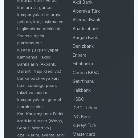
kredi kartlarını ve bu
Aktif Bank
kartlara ait güncel
Albaraka Türk
kampanyaları bir araya
AlternatifBank
getiren, karşılaştırma ve
bilgilendirme odaklı bir
Anadolubank
finansal içerik
Burgan Bank
platformudur.
Denizbank
Kısaca şu işleri yapar:
Enpara
Kampanya Takibi:
Fibabanka
Bankaların (Akbank,
Garanti, Yapı Kredi vb.)
Garanti BBVA
banka bazlı veya kart
Getirfinans
bazlı sunduğu puan,
Halkbank
taksit ve indirim
HSBC
kampanyalarını güncel
olarak listeler.
ICBC Turkey
Kart Karşılaştırma: Farklı
ING Bank
kredi kartlarının (Wings,
Kuveyt Türk
Bonus, World vb.)
Mastercard
özelliklerini, avantajlarını