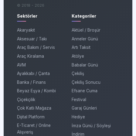
© 2018 - 2026
Sektörler
Kategoriler
Akaryakıt
Aktüel / Broşür
Aksesuar / Takı
Anneler Günü
Araç Bakım / Servis
Artı Taksit
Araç Kiralama
Atölye
AVM
Babalar Günü
Ayakkabı / Çanta
Çekiliş
Banka / Finans
Çekiliş Sonucu
Beyaz Eşya / Kombi
Efsane Cuma
Çiçekçilik
Festival
Çok Katlı Mağaza
Garaj Günleri
Dijital Platform
Hediye
E-Ticaret / Online
İmza Günü / Söyleşi
Alışveriş
İndirim