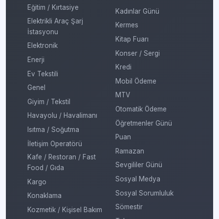
Eğitim / Kırtasiye
Kadınlar Günü
Elektrikli Araç Şarj
Kermes
İstasyonu
Kitap Fuarı
Elektronik
Konser / Sergi
Enerji
Kredi
Ev Tekstili
Mobil Ödeme
Genel
MTV
Giyim / Tekstil
Otomatik Ödeme
Havayolu / Havalimanı
Öğretmenler Günü
Isıtma / Soğutma
Puan
İletişim Operatörü
Ramazan
Kafe / Restoran / Fast
Sevgililer Günü
Food / Gıda
Sosyal Medya
Kargo
Sosyal Sorumluluk
Konaklama
Sömestir
Kozmetik / Kişisel Bakım