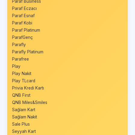
Paraf Business
Paraf Eczacı
Paraf Esnaf
Paraf Kobi
Paraf Platinum
ParafGenç
Parafly
Parafly Platinum
Parafree
Play
Play Nakit
Play TLcard
Privia Kredi Kartı
QNB First
QNB Miles&Smiles
Sağlam Kart
Sağlam Nakit
Sale Plus
Seyyah Kart