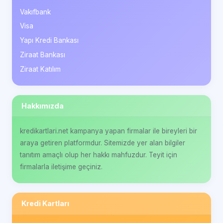
Vakıfbank
Visa
Yapı Kredi Bankası
Ziraat Bankası
Ziraat Katılım
Hakkımızda
kredikartlari.net kampanya yapan firmalar ile bireyleri bir
araya getiren platformdur. Sitemizde yer alan bilgiler
tanıtım amaçlı olup her hakkı mahfuzdur. Teyit için
firmalarla iletişime geçiniz.
Kredi Kartları