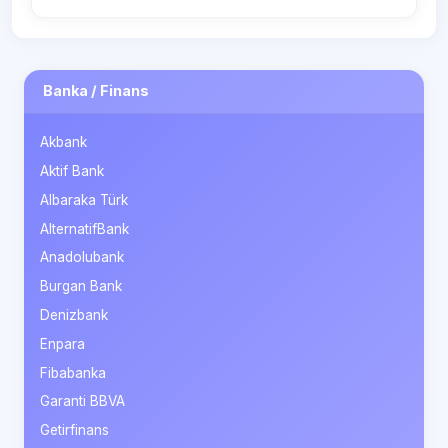
Banka / Finans
Akbank
Aktif Bank
Albaraka Türk
AlternatifBank
Anadolubank
Burgan Bank
Denizbank
Enpara
Fibabanka
Garanti BBVA
Getirfinans