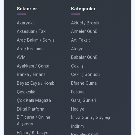
Sektörler
Kategoriler
Akaryakıt
Aktüel / Broşür
Aksesuar / Takı
Anneler Günü
Araç Bakım / Servis
Artı Taksit
Araç Kiralama
Atölye
AVM
Babalar Günü
Ayakkabı / Çanta
Çekiliş
Banka / Finans
Çekiliş Sonucu
Beyaz Eşya / Kombi
Efsane Cuma
Çiçekçilik
Festival
Çok Katlı Mağaza
Garaj Günleri
Dijital Platform
Hediye
E-Ticaret / Online
İmza Günü / Söyleşi
Alışveriş
İndirim
Eğitim / Kırtasiye
Kadınlar Günü