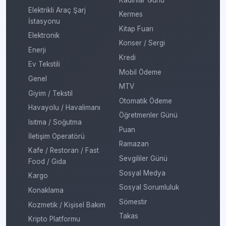
Elektrikli Araç Şarj
Kermes
İstasyonu
Kitap Fuarı
Elektronik
Konser / Sergi
Enerji
Kredi
Ev Tekstili
Mobil Ödeme
Genel
MTV
Giyim / Tekstil
Otomatik Ödeme
Havayolu / Havalimanı
Öğretmenler Günü
Isıtma / Soğutma
Puan
İletişim Operatörü
Ramazan
Kafe / Restoran / Fast
Sevgililer Günü
Food / Gıda
Sosyal Medya
Kargo
Sosyal Sorumluluk
Konaklama
Sömestir
Kozmetik / Kişisel Bakım
Takas
Kripto Platformu