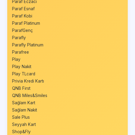
Paraf Eczacı
Paraf Esnaf
Paraf Kobi
Paraf Platinum
ParafGenç
Parafly
Parafly Platinum
Parafree
Play
Play Nakit
Play TLcard
Privia Kredi Kartı
QNB First
QNB Miles&Smiles
Sağlam Kart
Sağlam Nakit
Sale Plus
Seyyah Kart
Shop&Fly