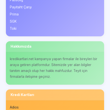
Passolig
Payitaht Çarşı
Prima
SGK
Toki
Hakkımızda
kredikartlari.net kampanya yapan firmalar ile bireyleri bir
araya getiren platformdur. Sitemizde yer alan bilgiler
tanıtım amaçlı olup her hakkı mahfuzdur. Teyit için
firmalarla iletişime geçiniz.
Kredi Kartları
Adios