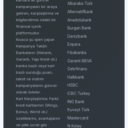
kartlara ait güncel
Albaraka Türk
kampanyaları bir araya
AlternatifBank
getiren, karşılaştırma ve
bilgilendirme odaklı bir
Anadolubank
finansal içerik
Burgan Bank
platformudur.
Denizbank
Kısaca şu işleri yapar:
Enpara
Kampanya Takibi:
Fibabanka
Bankaların (Akbank,
Garanti, Yapı Kredi vb.)
Garanti BBVA
banka bazlı veya kart
Getirfinans
bazlı sunduğu puan,
Halkbank
taksit ve indirim
HSBC
kampanyalarını güncel
olarak listeler.
ICBC Turkey
Kart Karşılaştırma: Farklı
ING Bank
kredi kartlarının (Wings,
Kuveyt Türk
Bonus, World vb.)
Mastercard
özelliklerini, avantajlarını
ve yıllık ücret gibi
N Kolay