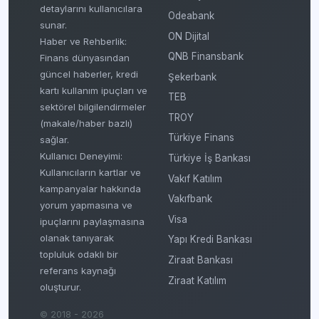
detaylarını kullanıcılara
Odeabank
sunar.
ON Dijital
Haber ve Rehberlik:
QNB Finansbank
Finans dünyasından
güncel haberler, kredi
Şekerbank
kartı kullanım ipuçları ve
TEB
sektörel bilgilendirmeler
TROY
(makale/haber bazlı)
Türkiye Finans
sağlar.
Kullanıcı Deneyimi:
Türkiye İş Bankası
Kullanıcıların kartlar ve
Vakıf Katılım
kampanyalar hakkında
Vakıfbank
yorum yapmasına ve
Visa
ipuçlarını paylaşmasına
olanak tanıyarak
Yapı Kredi Bankası
topluluk odaklı bir
Ziraat Bankası
referans kaynağı
Ziraat Katılım
oluşturur.
© 2018 - 2026