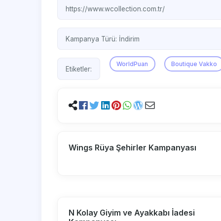
https://www.wcollection.com.tr/
Kampanya Türü:
İndirim
WorldPuan
Boutique Vakko
Etiketler:
Wings Rüya Şehirler Kampanyası
N Kolay Giyim ve Ayakkabı İadesi