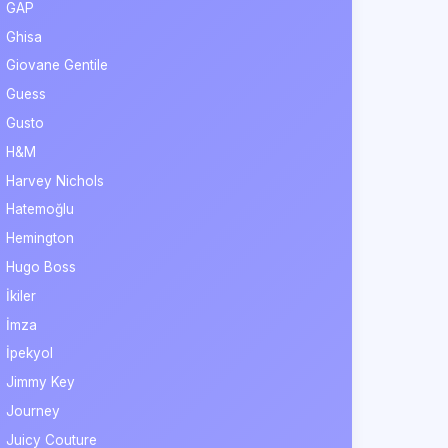
GAP
Ghisa
Giovane Gentile
Guess
Gusto
H&M
Harvey Nichols
Hatemoğlu
Hemington
Hugo Boss
İkiler
İmza
İpekyol
Jimmy Key
Journey
Juicy Couture