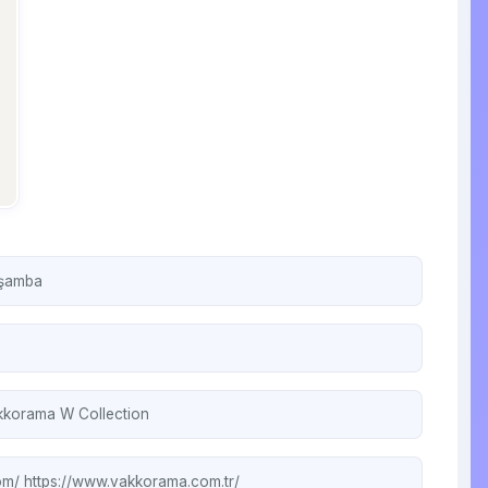
rşamba
kkorama
W Collection
m/‎
https://www.vakkorama.com.tr/