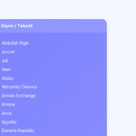
Giyim / Tekstil
Abdullah Kiğılı
Accort
adL
Aker
Allday
Altınyıldız Classics
Armani Exchange
Armine
Avva
Ayyıldız
Banana Republic