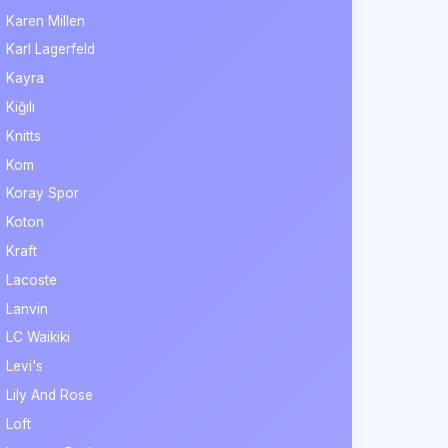
Karen Millen
Karl Lagerfeld
Kayra
Kiğılı
Knitts
Kom
Koray Spor
Koton
Kraft
Lacoste
Lanvin
LC Waikiki
Levi's
Lily And Rose
Loft