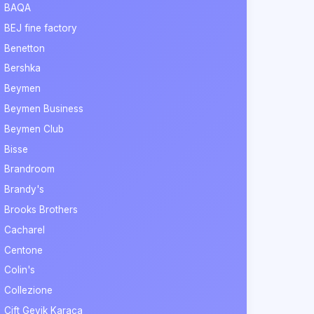
BAQA
BEJ fine factory
Benetton
Bershka
Beymen
Beymen Business
Beymen Club
Bisse
Brandroom
Brandy's
Brooks Brothers
Cacharel
Centone
Colin's
Collezione
Çift Geyik Karaca