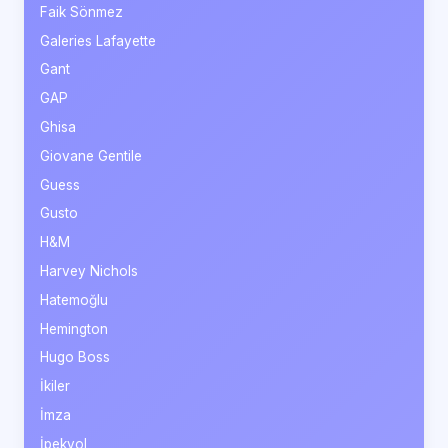
Faik Sönmez
Galeries Lafayette
Gant
GAP
Ghisa
Giovane Gentile
Guess
Gusto
H&M
Harvey Nichols
Hatemoğlu
Hemington
Hugo Boss
İkiler
İmza
İpekyol