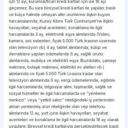
için 12 ayı, kurumsal/ticari kredi kartları için ise 18 ayı
geçemez. Bu süre bireysel kredi kartları ile yapılan; basılı
ve külçe halinde olmayan altın ürünlerine ilişkin kuyum
harcamalarında, Kuzey Kıbrıs Türk Cumhuriyeti’ne ilişkin
havayolları, seyahat acenteleri, konaklama ile ilgili
harcamalarda 3 ay, elektronik eşya alımlarında (Video,
kamera, ses sistemleri, fiyatı 5.000 Türk lirasının üzerinde
olan televizyon vb) 4 ay, tablet alımlarında, kulüp ve
derneklere yapılan ödemelerde 6 ay, sağlık ürünü
alımlarında, mobilya ve elektrikli eşya (Buzdolabı, çamaşır
makinesi, bulaşık makinesi, elektrikli ev aletleri vb.)
alımlarında ve fiyatı 5.000 Türk Lirasına kadar olan
televizyon alımlarında 9 ay, vergi ödemelerinde, eğitimle
ilgili harcamalarda, bilgisayar alımı, taşımacılık, sağlık ve
sosyal hizmetler ile ilgili harcamalarda ve ’’yenileme
merkezi’’ veya ’’yetkili satıcı’’ niteliğindeki iş yerlerinden
alınan yenilenmiş ürün niteliğinde olan cep telefonu
alımlarında 12 ay, yurt içine ilişkin havayolları, seyahat
acenteleri ve konaklama ile ilgili harcamalarda 18 ay olarak
uygulanır. Bireysel kredi kartlarıyla gerçekleştirilecek basılı