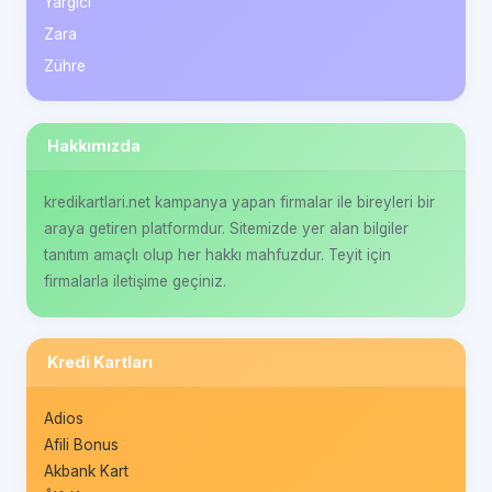
Yargıcı
Zara
Zühre
Hakkımızda
kredikartlari.net kampanya yapan firmalar ile bireyleri bir
araya getiren platformdur. Sitemizde yer alan bilgiler
tanıtım amaçlı olup her hakkı mahfuzdur. Teyit için
firmalarla iletişime geçiniz.
Kredi Kartları
Adios
Afili Bonus
Akbank Kart