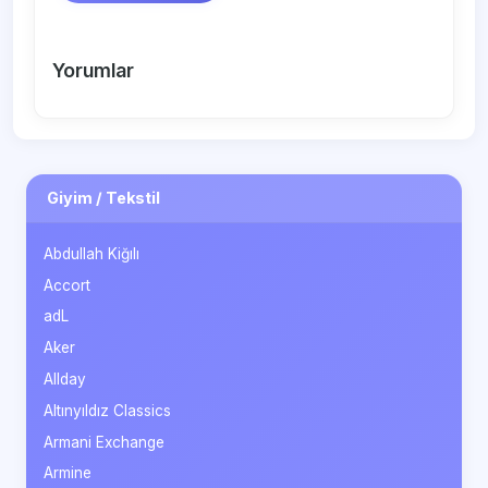
Yorumlar
Giyim / Tekstil
Abdullah Kiğılı
Accort
adL
Aker
Allday
Altınyıldız Classics
Armani Exchange
Armine