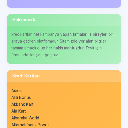
Hakkımızda
kredikartlari.net kampanya yapan firmalar ile bireyleri bir
araya getiren platformdur. Sitemizde yer alan bilgiler
tanıtım amaçlı olup her hakkı mahfuzdur. Teyit için
firmalarla iletişime geçiniz.
Kredi Kartları
Adios
Afili Bonus
Akbank Kart
Âlâ Kart
Albaraka World
Alternatifbank Bonus