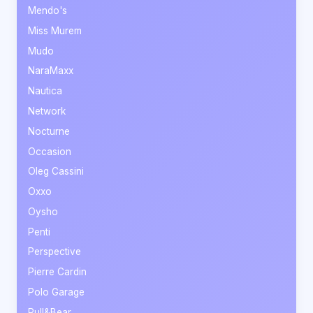
Mendo's
Miss Murem
Mudo
NaraMaxx
Nautica
Network
Nocturne
Occasion
Oleg Cassini
Oxxo
Oysho
Penti
Perspective
Pierre Cardin
Polo Garage
Pull&Bear