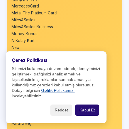
MercedesCard
Metal The Platinum Card
Miles&Smiles
Miles&Smiles Business
Money Bonus
N Kolay Kart
Neo
Neo Business
Çerez Politikası
Opet Worldcard
Özel Bankacılık Kredi Kartı
Sitemizi kullanmaya devam ederek, deneyiminizi
geliştirmek, trafiğimizi analiz etmek ve
Papara Card
kişiselleştirilmiş reklamlar sunmak amacıyla
Paracard
kullandığımız çerezleri kabul etmiş olursunuz.
Paraf Business
Detaylı bilgi için
Gizlilik Politikamızı
Paraf Eczacı
inceleyebilirsiniz.
Paraf Esnaf
Paraf Kobi
Reddet
Kabul Et
Paraf Platinum
ParafGenç