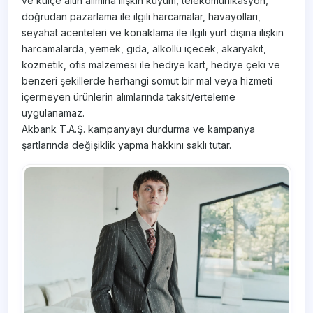
ve külçe altın alımına ilişkin kuyum, telekomünikasyon,
doğrudan pazarlama ile ilgili harcamalar, havayolları,
seyahat acenteleri ve konaklama ile ilgili yurt dışına ilişkin
harcamalarda, yemek, gıda, alkollü içecek, akaryakıt,
kozmetik, ofis malzemesi ile hediye kart, hediye çeki ve
benzeri şekillerde herhangi somut bir mal veya hizmeti
içermeyen ürünlerin alımlarında taksit/erteleme
uygulanamaz.
Akbank T.A.Ş. kampanyayı durdurma ve kampanya
şartlarında değişiklik yapma hakkını saklı tutar.