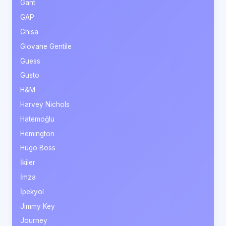
Gant
GAP
Ghisa
Giovane Gentile
Guess
Gusto
H&M
Harvey Nichols
Hatemoğlu
Hemington
Hugo Boss
İkiler
İmza
İpekyol
Jimmy Key
Journey