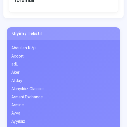
Yorumlar
Giyim / Tekstil
Abdullah Kiğılı
Accort
adL
Aker
Allday
Altınyıldız Classics
Armani Exchange
Armine
Avva
Ayyıldız