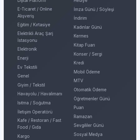
Dijital Platform
Hediye
E-Ticaret / Online
İmza Günü / Söyleşi
Alışveriş
İndirim
Eğitim / Kırtasiye
Kadınlar Günü
Elektrikli Araç Şarj
Kermes
İstasyonu
Kitap Fuarı
Elektronik
Konser / Sergi
Enerji
Kredi
Ev Tekstili
Mobil Ödeme
Genel
MTV
Giyim / Tekstil
Otomatik Ödeme
Havayolu / Havalimanı
Öğretmenler Günü
Isıtma / Soğutma
Puan
İletişim Operatörü
Ramazan
Kafe / Restoran / Fast
Sevgililer Günü
Food / Gıda
Sosyal Medya
Kargo