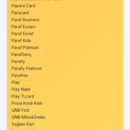
Papara Card
Paracard
Paraf Business
Paraf Eczacı
Paraf Esnaf
Paraf Kobi
Paraf Platinum
ParafGenç
Parafly
Parafly Platinum
Parafree
Play
Play Nakit
Play TLcard
Privia Kredi Kartı
QNB First
QNB Miles&Smiles
Sağlam Kart