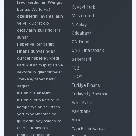
kredi kartlarının (Wings,
Kuveyt Türk
Bonus, World vb.)
Mastercard
özelliklerini, avantajlarını
ve yıllık ücret gibi
N Kolay
detaylarını kullanıcılara
Odeabank
sunar.
ON Dijital
Haber ve Rehberlik:
QNB Finansbank
Finans dünyasından
güncel haberler, kredi
Şekerbank
kartı kullanım ipuçları ve
TEB
sektörel bilgilendirmeler
TROY
(makale/haber bazlı)
Türkiye Finans
sağlar.
Kullanıcı Deneyimi:
Türkiye İş Bankası
Kullanıcıların kartlar ve
Vakıf Katılım
kampanyalar hakkında
Vakıfbank
yorum yapmasına ve
Visa
ipuçlarını paylaşmasına
olanak tanıyarak
Yapı Kredi Bankası
topluluk odaklı bir