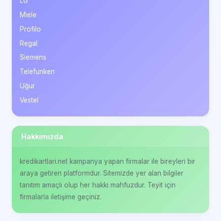
LG
Miele
Profilo
Regal
Siemens
Telefunken
Uğur
Vestel
Hakkımızda
kredikartlari.net kampanya yapan firmalar ile bireyleri bir
araya getiren platformdur. Sitemizde yer alan bilgiler
tanıtım amaçlı olup her hakkı mahfuzdur. Teyit için
firmalarla iletişime geçiniz.