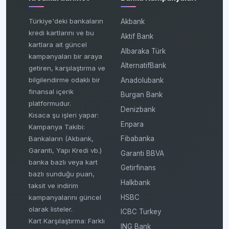
Türkiye'deki bankaların
Akbank
kredi kartlarını ve bu
Aktif Bank
kartlara ait güncel
Albaraka Türk
kampanyaları bir araya
AlternatifBank
getiren, karşılaştırma ve
bilgilendirme odaklı bir
Anadolubank
finansal içerik
Burgan Bank
platformudur.
Denizbank
Kısaca şu işleri yapar:
Enpara
Kampanya Takibi:
Fibabanka
Bankaların (Akbank,
Garanti, Yapı Kredi vb.)
Garanti BBVA
banka bazlı veya kart
Getirfinans
bazlı sunduğu puan,
Halkbank
taksit ve indirim
HSBC
kampanyalarını güncel
olarak listeler.
ICBC Turkey
Kart Karşılaştırma: Farklı
ING Bank