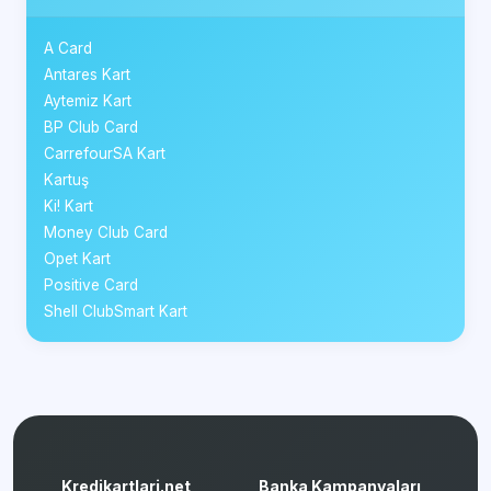
A Card
Antares Kart
Aytemiz Kart
BP Club Card
CarrefourSA Kart
Kartuş
Ki! Kart
Money Club Card
Opet Kart
Positive Card
Shell ClubSmart Kart
Kredikartlari.net
Banka Kampanyaları