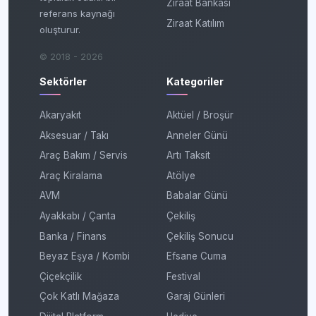
Ziraat Bankası
referans kaynağı
Ziraat Katılım
oluşturur.
© 2018 - 2026
Sektörler
Kategoriler
Akaryakıt
Aktüel / Broşür
Aksesuar / Takı
Anneler Günü
Araç Bakım / Servis
Artı Taksit
Araç Kiralama
Atölye
AVM
Babalar Günü
Ayakkabı / Çanta
Çekiliş
Banka / Finans
Çekiliş Sonucu
Beyaz Eşya / Kombi
Efsane Cuma
Çiçekçilik
Festival
Çok Katlı Mağaza
Garaj Günleri