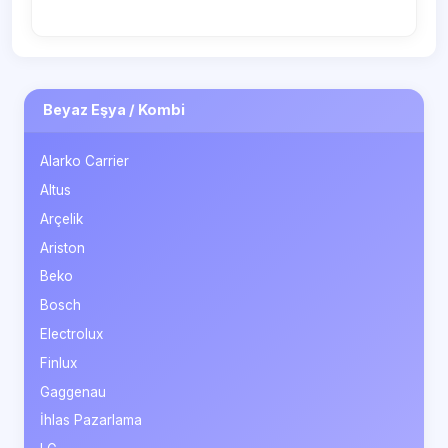
Beyaz Eşya / Kombi
Alarko Carrier
Altus
Arçelik
Ariston
Beko
Bosch
Electrolux
Finlux
Gaggenau
İhlas Pazarlama