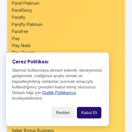
Paraf Platinum
ParafGenç
Parafly
Parafly Platinum
Parafree
Play
Play Nakit
Play TLcard
Privia Kredi Kartı
Çerez Politikası
QNB First
Sitemizi kullanmaya devam ederek, deneyiminizi
QNB Miles&Smiles
geliştirmek, trafiğimizi analiz etmek ve
Sağlam Kart
kişiselleştirilmiş reklamlar sunmak amacıyla
kullandığımız çerezleri kabul etmiş olursunuz.
Sağlam Nakit
Detaylı bilgi için
Gizlilik Politikamızı
Sale Plus
inceleyebilirsiniz.
Seyyah Kart
Shop&Fly
Reddet
Kabul Et
Shop&Fly Business
Şeker Bonus
Şeker Bonus Business