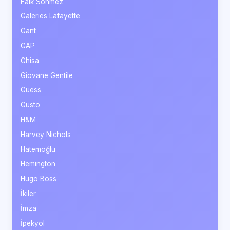
Faik Sönmez
Galeries Lafayette
Gant
GAP
Ghisa
Giovane Gentile
Guess
Gusto
H&M
Harvey Nichols
Hatemoğlu
Hemington
Hugo Boss
İkiler
İmza
İpekyol