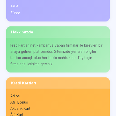
Zara
Zühre
Hakkımızda
kredikartlari.net kampanya yapan firmalar ile bireyleri bir
araya getiren platformdur. Sitemizde yer alan bilgiler
tanıtım amaçlı olup her hakkı mahfuzdur. Teyit için
firmalarla iletişime geçiniz.
Kredi Kartları
Adios
Afili Bonus
Akbank Kart
Âlâ Kart