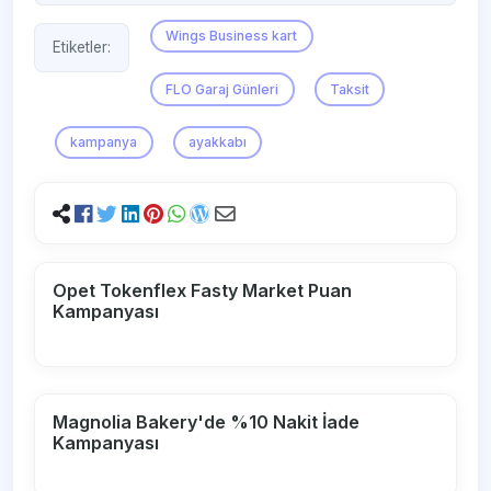
Wings Business kart
Etiketler:
FLO Garaj Günleri
Taksit
kampanya
ayakkabı
Opet Tokenflex Fasty Market Puan
Kampanyası
Magnolia Bakery'de %10 Nakit İade
Kampanyası