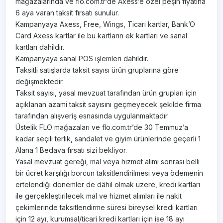
mağazalarında ve flo.com.tr’de Axess’e özel peşin fiyatına
6 aya varan taksit fırsatı sunulur.
Kampanyaya Axess, Free, Wings, Ticari kartlar, Bank’O
Card Axess kartlar ile bu kartların ek kartları ve sanal
kartları dahildir.
Kampanyaya sanal POS işlemleri dahildir.
Taksitli satışlarda taksit sayısı ürün gruplarına göre
değişmektedir.
Taksit sayısı, yasal mevzuat tarafından ürün grupları için
açıklanan azami taksit sayısını geçmeyecek şekilde firma
tarafından alışveriş esnasında uygulanmaktadır.
Üstelik FLO mağazaları ve flo.com.tr’de 30 Temmuz’a
kadar seçili terlik, sandalet ve giyim ürünlerinde geçerli 1
Alana 1 Bedava fırsatı sizi bekliyor.
Yasal mevzuat gereği, mal veya hizmet alımı sonrası belli
bir ücret karşılığı borcun taksitlendirilmesi veya ödemenin
ertelendiği dönemler de dâhil olmak üzere, kredi kartları
ile gerçekleştirilecek mal ve hizmet alımları ile nakit
çekimlerinde taksitlendirme süresi bireysel kredi kartları
için 12 ayı, kurumsal/ticari kredi kartları için ise 18 ayı