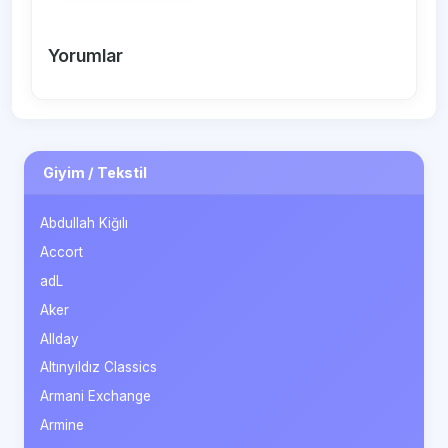
Yorumlar
Giyim / Tekstil
Abdullah Kiğılı
Accort
adL
Aker
Allday
Altınyıldız Classics
Armani Exchange
Armine