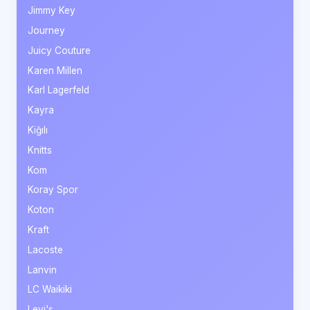
Jimmy Key
Journey
Juicy Couture
Karen Millen
Karl Lagerfeld
Kayra
Kiğılı
Knitts
Kom
Koray Spor
Koton
Kraft
Lacoste
Lanvin
LC Waikiki
Levi's