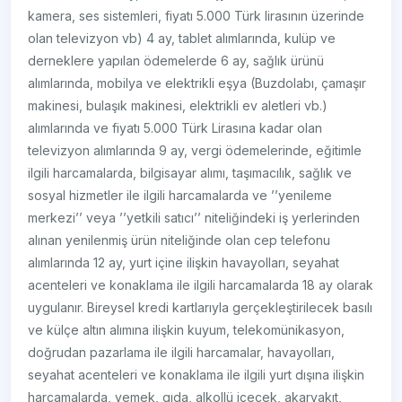
kamera, ses sistemleri, fiyatı 5.000 Türk lirasının üzerinde
olan televizyon vb) 4 ay, tablet alımlarında, kulüp ve
derneklere yapılan ödemelerde 6 ay, sağlık ürünü
alımlarında, mobilya ve elektrikli eşya (Buzdolabı, çamaşır
makinesi, bulaşık makinesi, elektrikli ev aletleri vb.)
alımlarında ve fiyatı 5.000 Türk Lirasına kadar olan
televizyon alımlarında 9 ay, vergi ödemelerinde, eğitimle
ilgili harcamalarda, bilgisayar alımı, taşımacılık, sağlık ve
sosyal hizmetler ile ilgili harcamalarda ve ’’yenileme
merkezi’’ veya ’’yetkili satıcı’’ niteliğindeki iş yerlerinden
alınan yenilenmiş ürün niteliğinde olan cep telefonu
alımlarında 12 ay, yurt içine ilişkin havayolları, seyahat
acenteleri ve konaklama ile ilgili harcamalarda 18 ay olarak
uygulanır. Bireysel kredi kartlarıyla gerçekleştirilecek basılı
ve külçe altın alımına ilişkin kuyum, telekomünikasyon,
doğrudan pazarlama ile ilgili harcamalar, havayolları,
seyahat acenteleri ve konaklama ile ilgili yurt dışına ilişkin
harcamalarda, yemek, gıda, alkollü içecek, akaryakıt,