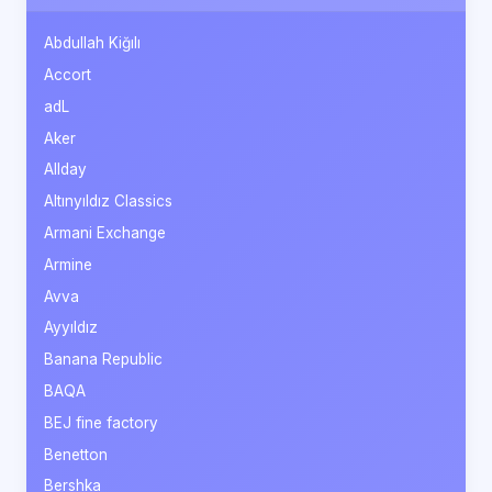
Abdullah Kiğılı
Accort
adL
Aker
Allday
Altınyıldız Classics
Armani Exchange
Armine
Avva
Ayyıldız
Banana Republic
BAQA
BEJ fine factory
Benetton
Bershka