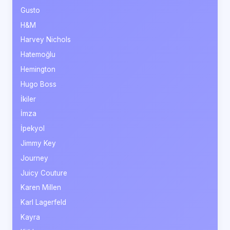
Gusto
H&M
Harvey Nichols
Hatemoğlu
Hemington
Hugo Boss
İkiler
İmza
İpekyol
Jimmy Key
Journey
Juicy Couture
Karen Millen
Karl Lagerfeld
Kayra