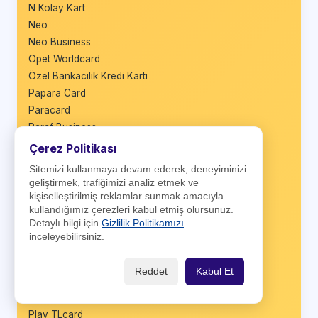
N Kolay Kart
Neo
Neo Business
Opet Worldcard
Özel Bankacılık Kredi Kartı
Papara Card
Paracard
Paraf Business
Paraf Eczacı
Çerez Politikası
Paraf Esnaf
Sitemizi kullanmaya devam ederek, deneyiminizi
Paraf Kobi
geliştirmek, trafiğimizi analiz etmek ve
Paraf Platinum
kişiselleştirilmiş reklamlar sunmak amacıyla
kullandığımız çerezleri kabul etmiş olursunuz.
ParafGenç
Detaylı bilgi için
Gizlilik Politikamızı
Parafly
inceleyebilirsiniz.
Parafly Platinum
Parafree
Reddet
Kabul Et
Play
Play Nakit
Play TLcard