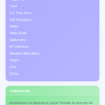
Twist
U.S. Polo Assn.
V2K Designers
Vakko
Vakko Butik
Vakkorama
W Collection
Weekend Max Mara
Yargıcı
Zara
Zühre
Hakkımızda
kredikartlari.net kampanya yapan firmalar ile bireyleri bir