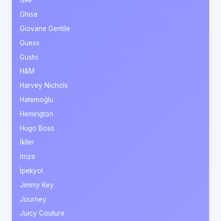
GAP
Ghisa
Giovane Gentile
Guess
Gusto
H&M
Harvey Nichols
Hatemoğlu
Hemington
Hugo Boss
İkiler
İmza
İpekyol
Jimmy Key
Journey
Juicy Couture