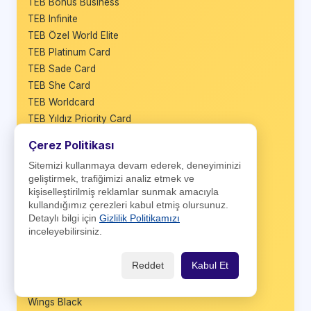
TEB Bonus Business
TEB Infinite
TEB Özel World Elite
TEB Platinum Card
TEB Sade Card
TEB She Card
TEB Worldcard
TEB Yıldız Priority Card
TLcard
Çerez Politikası
Trend Kredi Kartı
Sitemizi kullanmaya devam ederek, deneyiminizi
Türkiye Finans kredi kartı
geliştirmek, trafiğimizi analiz etmek ve
Üretici Kart
kişiselleştirilmiş reklamlar sunmak amacıyla
Vadematik Kart
kullandığımız çerezleri kabul etmiş olursunuz.
VakıfBank BusinessCard
Detaylı bilgi için
Gizlilik Politikamızı
inceleyebilirsiniz.
VakıfBank Platinum Plus
Vakıfbank TercihKart
Reddet
Kabul Et
VakıfBank Worldcard
Wings
Wings Black