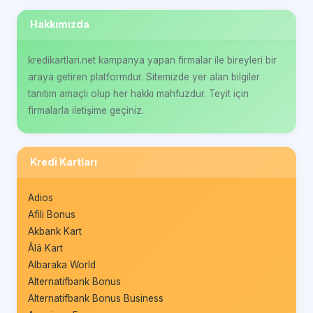
Hakkımızda
kredikartlari.net kampanya yapan firmalar ile bireyleri bir
araya getiren platformdur. Sitemizde yer alan bilgiler
tanıtım amaçlı olup her hakkı mahfuzdur. Teyit için
firmalarla iletişime geçiniz.
Kredi Kartları
Adios
Afili Bonus
Akbank Kart
Âlâ Kart
Albaraka World
Alternatifbank Bonus
Alternatifbank Bonus Business