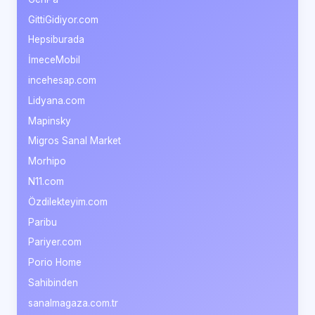
GittiGidiyor.com
Hepsiburada
İmeceMobil
incehesap.com
Lidyana.com
Mapinsky
Migros Sanal Market
Morhipo
N11.com
Özdilekteyim.com
Paribu
Pariyer.com
Porio Home
Sahibinden
sanalmagaza.com.tr