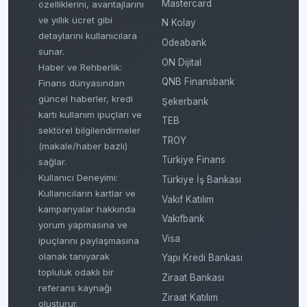
Mastercard
özelliklerini, avantajlarını
ve yıllık ücret gibi
N Kolay
detaylarını kullanıcılara
Odeabank
sunar.
ON Dijital
Haber ve Rehberlik:
QNB Finansbank
Finans dünyasından
güncel haberler, kredi
Şekerbank
kartı kullanım ipuçları ve
TEB
sektörel bilgilendirmeler
TROY
(makale/haber bazlı)
Türkiye Finans
sağlar.
Kullanıcı Deneyimi:
Türkiye İş Bankası
Kullanıcıların kartlar ve
Vakıf Katılım
kampanyalar hakkında
Vakıfbank
yorum yapmasına ve
Visa
ipuçlarını paylaşmasına
olanak tanıyarak
Yapı Kredi Bankası
topluluk odaklı bir
Ziraat Bankası
referans kaynağı
Ziraat Katılım
oluşturur.