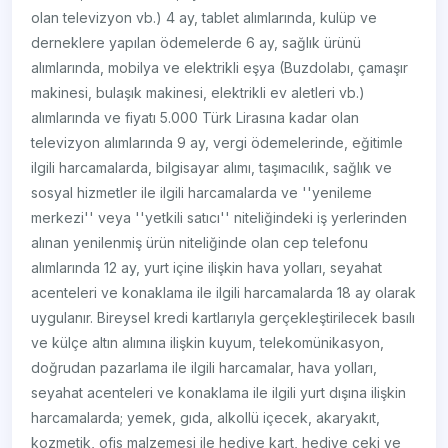
olan televizyon vb.) 4 ay, tablet alımlarında, kulüp ve
derneklere yapılan ödemelerde 6 ay, sağlık ürünü
alımlarında, mobilya ve elektrikli eşya (Buzdolabı, çamaşır
makinesi, bulaşık makinesi, elektrikli ev aletleri vb.)
alımlarında ve fiyatı 5.000 Türk Lirasına kadar olan
televizyon alımlarında 9 ay, vergi ödemelerinde, eğitimle
ilgili harcamalarda, bilgisayar alımı, taşımacılık, sağlık ve
sosyal hizmetler ile ilgili harcamalarda ve ''yenileme
merkezi'' veya ''yetkili satıcı'' niteliğindeki iş yerlerinden
alınan yenilenmiş ürün niteliğinde olan cep telefonu
alımlarında 12 ay, yurt içine ilişkin hava yolları, seyahat
acenteleri ve konaklama ile ilgili harcamalarda 18 ay olarak
uygulanır. Bireysel kredi kartlarıyla gerçekleştirilecek basılı
ve külçe altın alımına ilişkin kuyum, telekomünikasyon,
doğrudan pazarlama ile ilgili harcamalar, hava yolları,
seyahat acenteleri ve konaklama ile ilgili yurt dışına ilişkin
harcamalarda; yemek, gıda, alkollü içecek, akaryakıt,
kozmetik, ofis malzemesi ile hediye kart, hediye çeki ve