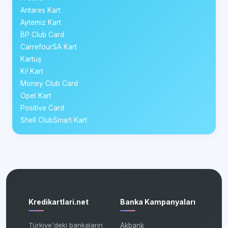
Antares Kart
Aytemiz Kart
BP Club Card
CarrefourSA Kart
Kartuş
Ki! Kart
Money Club Card
Opet Kart
Positive Card
Shell ClubSmart Kart
Kredikartlari.net
Banka Kampanyaları
Türkiye'deki bankaların
Akbank