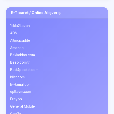
E-Ticaret / Online Alışveriş
1tikla2kazan
ADV
Altıncıcadde
Amazon
Bakkaldan.com
Beeo.com.tr
Best4pocket.com
bilet.com
E-Hamal.com
epttavm.com
Ereyon
General Mobile
GenPa