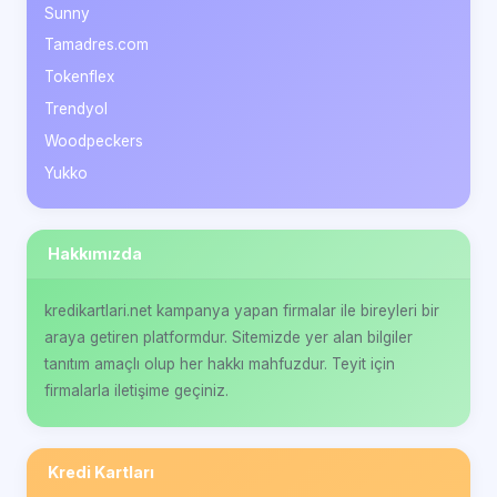
Sunny
Tamadres.com
Tokenflex
Trendyol
Woodpeckers
Yukko
Hakkımızda
kredikartlari.net kampanya yapan firmalar ile bireyleri bir
araya getiren platformdur. Sitemizde yer alan bilgiler
tanıtım amaçlı olup her hakkı mahfuzdur. Teyit için
firmalarla iletişime geçiniz.
Kredi Kartları