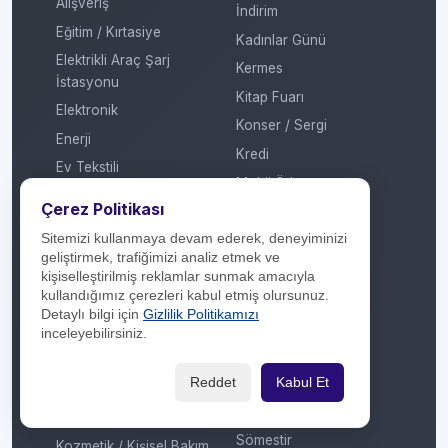
Alışveriş
İndirim
Eğitim / Kırtasiye
Kadınlar Günü
Elektrikli Araç Şarj
Kermes
İstasyonu
Kitap Fuarı
Elektronik
Konser / Sergi
Enerji
Kredi
Ev Tekstili
Mobil Ödeme
Genel
Çerez Politikası
MTV
Giyim / Tekstil
Sitemizi kullanmaya devam ederek, deneyiminizi
Otomatik Ödeme
Havayolu / Havalimanı
geliştirmek, trafiğimizi analiz etmek ve
Öğretmenler Günü
kişiselleştirilmiş reklamlar sunmak amacıyla
Isıtma / Soğutma
kullandığımız çerezleri kabul etmiş olursunuz.
Puan
İletişim Operatörü
Detaylı bilgi için
Gizlilik Politikamızı
Ramazan
inceleyebilirsiniz.
Kafe / Restoran / Fast
Sevgililer Günü
Food / Gıda
Sosyal Medya
Reddet
Kabul Et
Kargo
Sosyal Sorumluluk
Konaklama
Sömestir
Kozmetik / Kişisel Bakım