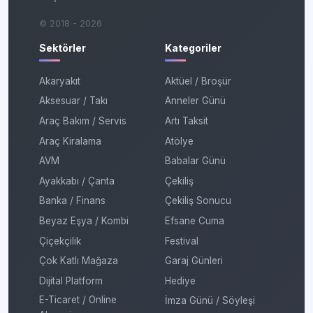
© 2018 - 2026
Sektörler
Kategoriler
Akaryakıt
Aktüel / Broşür
Aksesuar / Takı
Anneler Günü
Araç Bakım / Servis
Artı Taksit
Araç Kiralama
Atölye
AVM
Babalar Günü
Ayakkabı / Çanta
Çekiliş
Banka / Finans
Çekiliş Sonucu
Beyaz Eşya / Kombi
Efsane Cuma
Çiçekçilik
Festival
Çok Katlı Mağaza
Garaj Günleri
Dijital Platform
Hediye
E-Ticaret / Online
İmza Günü / Söyleşi