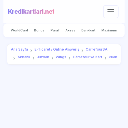
Kredikartlari.net
WorldCard
Bonus
Paraf
Axess
Bankkart
Maximum
Ana Sayfa
E-Ticaret / Online Alışveriş
CarrefourSA
Akbank
Juzdan
Wings
CarrefourSA Kart
Puan