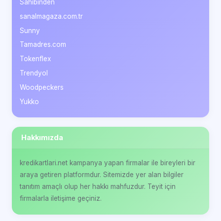
Sahibinden
sanalmagaza.com.tr
Sunny
Tamadres.com
Tokenflex
Trendyol
Woodpeckers
Yukko
Hakkımızda
kredikartlari.net kampanya yapan firmalar ile bireyleri bir
araya getiren platformdur. Sitemizde yer alan bilgiler
tanıtım amaçlı olup her hakkı mahfuzdur. Teyit için
firmalarla iletişime geçiniz.