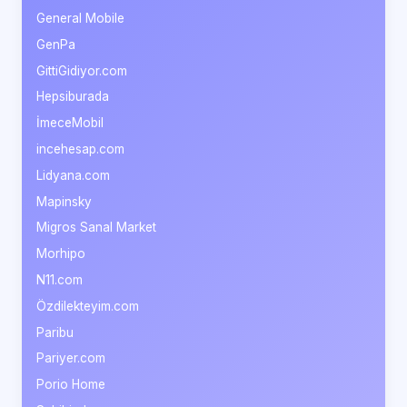
General Mobile
GenPa
GittiGidiyor.com
Hepsiburada
İmeceMobil
incehesap.com
Lidyana.com
Mapinsky
Migros Sanal Market
Morhipo
N11.com
Özdilekteyim.com
Paribu
Pariyer.com
Porio Home