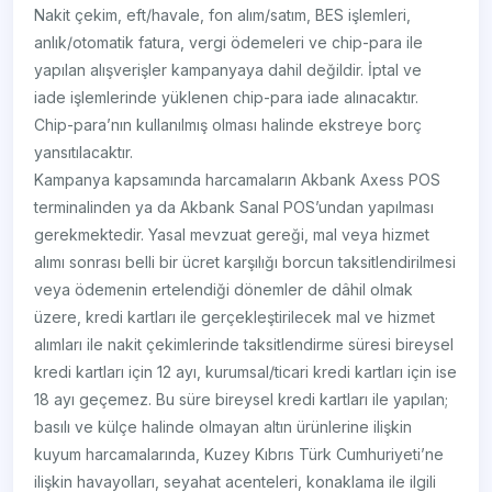
Nakit çekim, eft/havale, fon alım/satım, BES işlemleri,
anlık/otomatik fatura, vergi ödemeleri ve chip-para ile
yapılan alışverişler kampanyaya dahil değildir. İptal ve
iade işlemlerinde yüklenen chip-para iade alınacaktır.
Chip-para’nın kullanılmış olması halinde ekstreye borç
yansıtılacaktır.
Kampanya kapsamında harcamaların Akbank Axess POS
terminalinden ya da Akbank Sanal POS’undan yapılması
gerekmektedir. Yasal mevzuat gereği, mal veya hizmet
alımı sonrası belli bir ücret karşılığı borcun taksitlendirilmesi
veya ödemenin ertelendiği dönemler de dâhil olmak
üzere, kredi kartları ile gerçekleştirilecek mal ve hizmet
alımları ile nakit çekimlerinde taksitlendirme süresi bireysel
kredi kartları için 12 ayı, kurumsal/ticari kredi kartları için ise
18 ayı geçemez. Bu süre bireysel kredi kartları ile yapılan;
basılı ve külçe halinde olmayan altın ürünlerine ilişkin
kuyum harcamalarında, Kuzey Kıbrıs Türk Cumhuriyeti’ne
ilişkin havayolları, seyahat acenteleri, konaklama ile ilgili