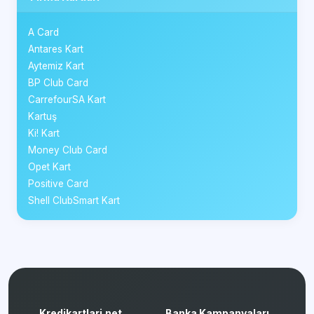
A Card
Antares Kart
Aytemiz Kart
BP Club Card
CarrefourSA Kart
Kartuş
Ki! Kart
Money Club Card
Opet Kart
Positive Card
Shell ClubSmart Kart
Kredikartlari.net
Banka Kampanyaları