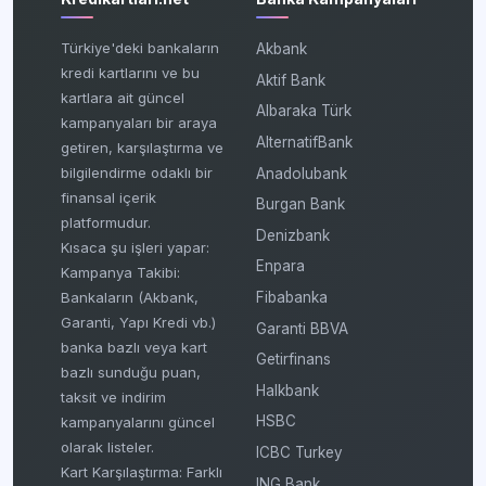
Türkiye'deki bankaların
Akbank
kredi kartlarını ve bu
Aktif Bank
kartlara ait güncel
Albaraka Türk
kampanyaları bir araya
AlternatifBank
getiren, karşılaştırma ve
bilgilendirme odaklı bir
Anadolubank
finansal içerik
Burgan Bank
platformudur.
Denizbank
Kısaca şu işleri yapar:
Enpara
Kampanya Takibi:
Fibabanka
Bankaların (Akbank,
Garanti, Yapı Kredi vb.)
Garanti BBVA
banka bazlı veya kart
Getirfinans
bazlı sunduğu puan,
Halkbank
taksit ve indirim
HSBC
kampanyalarını güncel
olarak listeler.
ICBC Turkey
Kart Karşılaştırma: Farklı
ING Bank