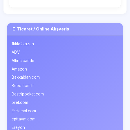
E-Ticaret / Online Alışveriş
1tikla2kazan
ADV
Altıncıcadde
Amazon
Bakkaldan.com
Beeo.com.tr
Best4pocket.com
bilet.com
E-Hamal.com
epttavm.com
Ereyon