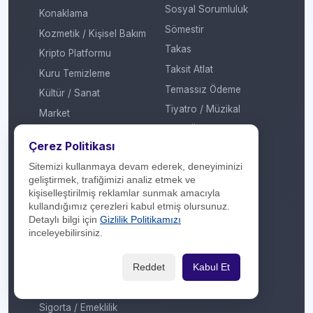
Sosyal Sorumluluk
Konaklama
Sömestir
Kozmetik / Kişisel Bakım
Takas
Kripto Platformu
Taksit Atlat
Kuru Temizleme
Temassız Ödeme
Kültür / Sanat
Tiyatro / Müzikal
Market
Vergi Ödeme
Mobil Uygulama
Çerez Politikası
Yarışma
Mobilya / Dekorasyon
Sitemizi kullanmaya devam ederek, deneyiminizi
Yılbaşı
Mutfak Gereçleri /
geliştirmek, trafiğimizi analiz etmek ve
Küçük Ev Aletleri
Yöresel Ürünler
kişiselleştirilmiş reklamlar sunmak amacıyla
kullandığımız çerezleri kabul etmiş olursunuz.
Optik / Saat
Detaylı bilgi için
Gizlilik Politikamızı
Otomotiv
inceleyebilirsiniz.
Oyuncak / Çocuk
Reddet
Kabul Et
Profesyonel Hizmet
Sağlık / Hastane
Sigorta / Emeklilik