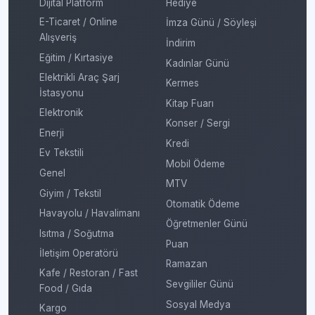
Dijital Platform
Hediye
E-Ticaret / Online
İmza Günü / Söyleşi
Alışveriş
İndirim
Eğitim / Kırtasiye
Kadınlar Günü
Elektrikli Araç Şarj
Kermes
İstasyonu
Kitap Fuarı
Elektronik
Konser / Sergi
Enerji
Kredi
Ev Tekstili
Mobil Ödeme
Genel
MTV
Giyim / Tekstil
Otomatik Ödeme
Havayolu / Havalimanı
Öğretmenler Günü
Isıtma / Soğutma
Puan
İletişim Operatörü
Ramazan
Kafe / Restoran / Fast
Sevgililer Günü
Food / Gıda
Sosyal Medya
Kargo