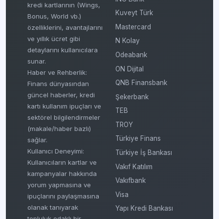
kredi kartlarının (Wings,
Kuveyt Türk
Bonus, World vb.)
Mastercard
özelliklerini, avantajlarını
ve yıllık ücret gibi
N Kolay
detaylarını kullanıcılara
Odeabank
sunar.
ON Dijital
Haber ve Rehberlik:
QNB Finansbank
Finans dünyasından
güncel haberler, kredi
Şekerbank
kartı kullanım ipuçları ve
TEB
sektörel bilgilendirmeler
TROY
(makale/haber bazlı)
Türkiye Finans
sağlar.
Kullanıcı Deneyimi:
Türkiye İş Bankası
Kullanıcıların kartlar ve
Vakıf Katılım
kampanyalar hakkında
Vakıfbank
yorum yapmasına ve
Visa
ipuçlarını paylaşmasına
olanak tanıyarak
Yapı Kredi Bankası
topluluk odaklı bir