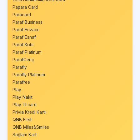
Papara Card
Paracard
Paraf Business
Paraf Eczacı
Paraf Esnaf
Paraf Kobi
Paraf Platinum
ParafGenç
Parafly
Parafly Platinum
Parafree
Play
Play Nakit
Play TLcard
Privia Kredi Kartı
QNB First
QNB Miles&Smiles
Sağlam Kart