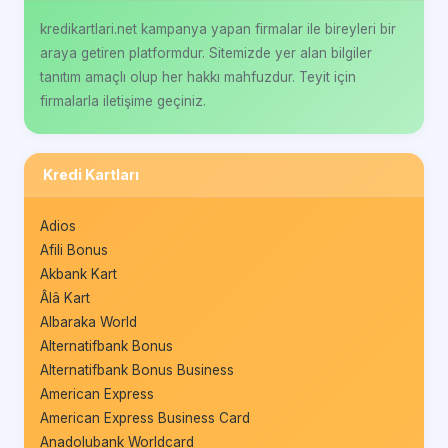
kredikartlari.net kampanya yapan firmalar ile bireyleri bir
araya getiren platformdur. Sitemizde yer alan bilgiler
tanıtım amaçlı olup her hakkı mahfuzdur. Teyit için
firmalarla iletişime geçiniz.
Kredi Kartları
Adios
Afili Bonus
Akbank Kart
Âlâ Kart
Albaraka World
Alternatifbank Bonus
Alternatifbank Bonus Business
American Express
American Express Business Card
Anadolubank Worldcard