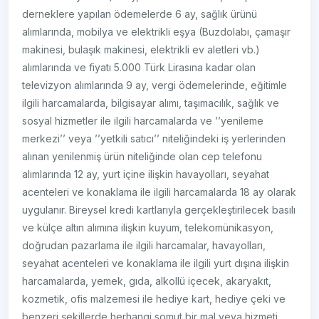
derneklere yapılan ödemelerde 6 ay, sağlık ürünü
alımlarında, mobilya ve elektrikli eşya (Buzdolabı, çamaşır
makinesi, bulaşık makinesi, elektrikli ev aletleri vb.)
alımlarında ve fiyatı 5.000 Türk Lirasına kadar olan
televizyon alımlarında 9 ay, vergi ödemelerinde, eğitimle
ilgili harcamalarda, bilgisayar alımı, taşımacılık, sağlık ve
sosyal hizmetler ile ilgili harcamalarda ve ’’yenileme
merkezi’’ veya ’’yetkili satıcı’’ niteliğindeki iş yerlerinden
alınan yenilenmiş ürün niteliğinde olan cep telefonu
alımlarında 12 ay, yurt içine ilişkin havayolları, seyahat
acenteleri ve konaklama ile ilgili harcamalarda 18 ay olarak
uygulanır. Bireysel kredi kartlarıyla gerçekleştirilecek basılı
ve külçe altın alımına ilişkin kuyum, telekomünikasyon,
doğrudan pazarlama ile ilgili harcamalar, havayolları,
seyahat acenteleri ve konaklama ile ilgili yurt dışına ilişkin
harcamalarda, yemek, gıda, alkollü içecek, akaryakıt,
kozmetik, ofis malzemesi ile hediye kart, hediye çeki ve
benzeri şekillerde herhangi somut bir mal veya hizmeti