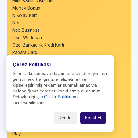
Miles&Smiles Business
Money Bonus
N Kolay Kart
Neo
Neo Business
Opet Worldcard
Özel Bankacılık Kredi Kartı
Papara Card
Paracard
Çerez Politikası
Paraf Business
Sitemizi kullanmaya devam ederek, deneyiminizi
Paraf Eczacı
geliştirmek, trafiğimizi analiz etmek ve
Paraf Esnaf
kişiselleştirilmiş reklamlar sunmak amacıyla
Paraf Kobi
kullandığımız çerezleri kabul etmiş olursunuz.
Paraf Platinum
Detaylı bilgi için
Gizlilik Politikamızı
inceleyebilirsiniz.
ParafGenç
Parafly
Reddet
Kabul Et
Parafly Platinum
Parafree
Play