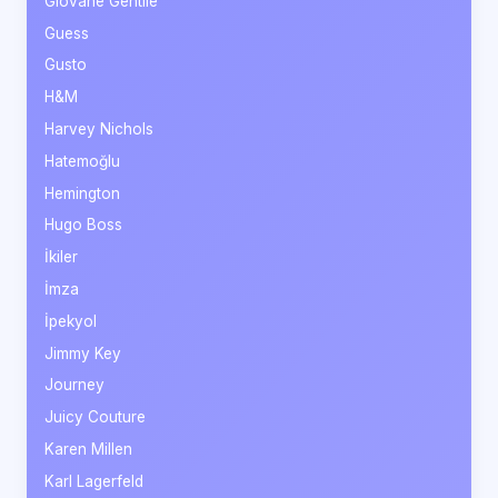
Giovane Gentile
Guess
Gusto
H&M
Harvey Nichols
Hatemoğlu
Hemington
Hugo Boss
İkiler
İmza
İpekyol
Jimmy Key
Journey
Juicy Couture
Karen Millen
Karl Lagerfeld