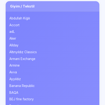
Giyim / Tekstil
Abdullah Kiğılı
Accort
adL
Aker
Allday
Altınyıldız Classics
Armani Exchange
Armine
Avva
Ayyıldız
Banana Republic
BAQA
BEJ fine factory