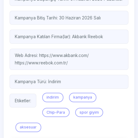
Kampanya Bitiş Tarihi: 30 Haziran 2026 Salı
Kampanya Katılan Firma(lar):
Akbank
Reebok
Web Adresi:
https://www.akbank.com/
https://www.reebok.com.tr/
Kampanya Türü:
İndirim
indirim
kampanya
Etiketler:
Chip-Para
spor giyim
aksesuar