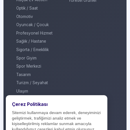
Yöresel Ürünler
Optik / Saat
Otomotiv
Oyuncak / Çocuk
Profesyonel Hizmet
Sağlık / Hastane
Sigorta / Emeklilik
Spor Giyim
Spor Merkezi
Tasarım
Turizm / Seyahat
Ulaşım
Veteriner / Pet Shop
Çerez Politikası
Yapı Marketi
Sitemizi kullanmaya devam ederek, deneyiminizi
Yurt Dışı / Duty Free
geliştirmek, trafiğimizi analiz etmek ve
kişiselleştirilmiş reklamlar sunmak amacıyla
Hakkımızda
kullandığımız çerezleri kabul etmiş olursunuz.