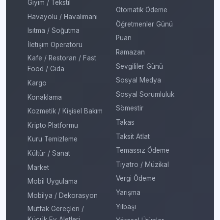
Giyim / Tekstil
Otomatik Ödeme
Havayolu / Havalimanı
Öğretmenler Günü
Isıtma / Soğutma
Puan
İletişim Operatörü
Ramazan
Kafe / Restoran / Fast
Sevgililer Günü
Food / Gıda
Sosyal Medya
Kargo
Sosyal Sorumluluk
Konaklama
Sömestir
Kozmetik / Kişisel Bakım
Takas
Kripto Platformu
Taksit Atlat
Kuru Temizleme
Temassız Ödeme
Kültür / Sanat
Tiyatro / Müzikal
Market
Vergi Ödeme
Mobil Uygulama
Yarışma
Mobilya / Dekorasyon
Yılbaşı
Mutfak Gereçleri /
Küçük Ev Aletleri