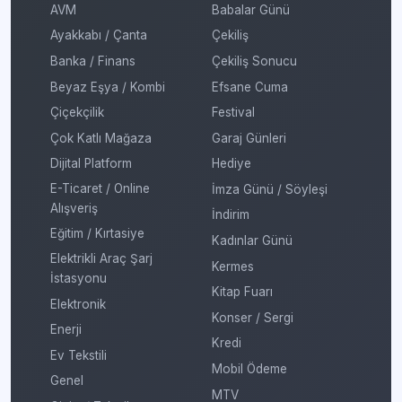
AVM
Babalar Günü
Ayakkabı / Çanta
Çekiliş
Banka / Finans
Çekiliş Sonucu
Beyaz Eşya / Kombi
Efsane Cuma
Çiçekçilik
Festival
Çok Katlı Mağaza
Garaj Günleri
Dijital Platform
Hediye
E-Ticaret / Online
İmza Günü / Söyleşi
Alışveriş
İndirim
Eğitim / Kırtasiye
Kadınlar Günü
Elektrikli Araç Şarj
Kermes
İstasyonu
Kitap Fuarı
Elektronik
Konser / Sergi
Enerji
Kredi
Ev Tekstili
Mobil Ödeme
Genel
MTV