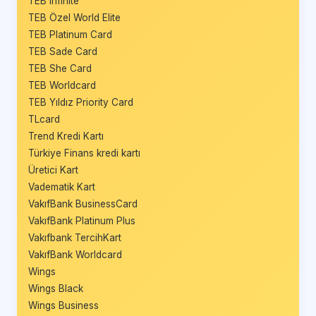
TEB Infinite
TEB Özel World Elite
TEB Platinum Card
TEB Sade Card
TEB She Card
TEB Worldcard
TEB Yıldız Priority Card
TLcard
Trend Kredi Kartı
Türkiye Finans kredi kartı
Üretici Kart
Vadematik Kart
VakıfBank BusinessCard
VakıfBank Platinum Plus
Vakıfbank TercihKart
VakıfBank Worldcard
Wings
Wings Black
Wings Business