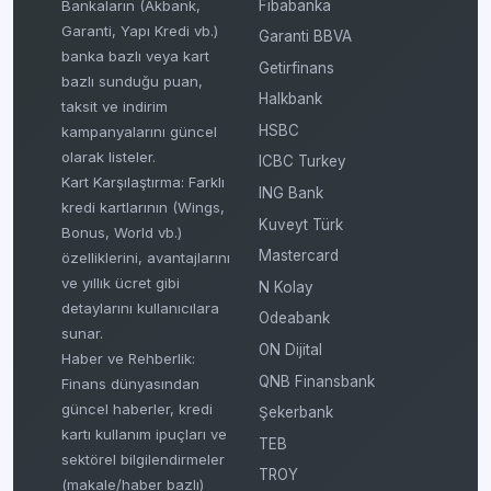
Fibabanka
Bankaların (Akbank,
Garanti, Yapı Kredi vb.)
Garanti BBVA
banka bazlı veya kart
Getirfinans
bazlı sunduğu puan,
Halkbank
taksit ve indirim
HSBC
kampanyalarını güncel
olarak listeler.
ICBC Turkey
Kart Karşılaştırma: Farklı
ING Bank
kredi kartlarının (Wings,
Kuveyt Türk
Bonus, World vb.)
Mastercard
özelliklerini, avantajlarını
ve yıllık ücret gibi
N Kolay
detaylarını kullanıcılara
Odeabank
sunar.
ON Dijital
Haber ve Rehberlik:
QNB Finansbank
Finans dünyasından
güncel haberler, kredi
Şekerbank
kartı kullanım ipuçları ve
TEB
sektörel bilgilendirmeler
TROY
(makale/haber bazlı)