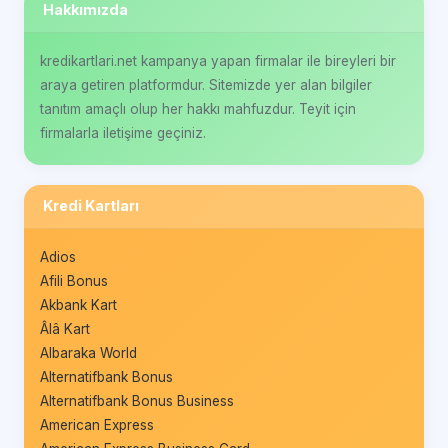
Hakkımızda
kredikartlari.net kampanya yapan firmalar ile bireyleri bir
araya getiren platformdur. Sitemizde yer alan bilgiler
tanıtım amaçlı olup her hakkı mahfuzdur. Teyit için
firmalarla iletişime geçiniz.
Kredi Kartları
Adios
Afili Bonus
Akbank Kart
Âlâ Kart
Albaraka World
Alternatifbank Bonus
Alternatifbank Bonus Business
American Express