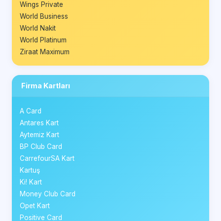
Wings Private
World Business
World Nakit
World Platinum
Ziraat Maximum
Firma Kartları
A Card
Antares Kart
Aytemiz Kart
BP Club Card
CarrefourSA Kart
Kartuş
Ki! Kart
Money Club Card
Opet Kart
Positive Card