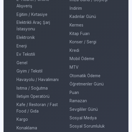
Alışveriş
İndirim
Eğitim / Kırtasiye
Kadınlar Günü
Elektrikli Araç Şarj
Kermes
İstasyonu
Kitap Fuarı
Elektronik
Konser / Sergi
Enerji
Kredi
Ev Tekstili
Mobil Ödeme
Genel
MTV
Giyim / Tekstil
Otomatik Ödeme
Havayolu / Havalimanı
Öğretmenler Günü
Isıtma / Soğutma
Puan
İletişim Operatörü
Ramazan
Kafe / Restoran / Fast
Sevgililer Günü
Food / Gıda
Sosyal Medya
Kargo
Sosyal Sorumluluk
Konaklama