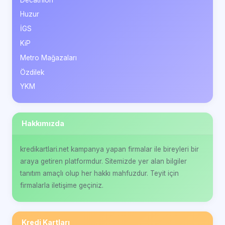
Huzur
İGS
KiP
Metro Mağazaları
Özdilek
YKM
Hakkımızda
kredikartlari.net kampanya yapan firmalar ile bireyleri bir
araya getiren platformdur. Sitemizde yer alan bilgiler
tanıtım amaçlı olup her hakkı mahfuzdur. Teyit için
firmalarla iletişime geçiniz.
Kredi Kartları