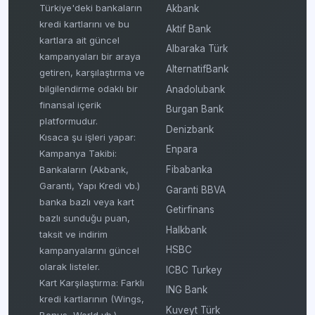
Türkiye'deki bankaların
Akbank
kredi kartlarını ve bu
Aktif Bank
kartlara ait güncel
Albaraka Türk
kampanyaları bir araya
AlternatifBank
getiren, karşılaştırma ve
bilgilendirme odaklı bir
Anadolubank
finansal içerik
Burgan Bank
platformudur.
Denizbank
Kısaca şu işleri yapar:
Enpara
Kampanya Takibi:
Fibabanka
Bankaların (Akbank,
Garanti, Yapı Kredi vb.)
Garanti BBVA
banka bazlı veya kart
Getirfinans
bazlı sunduğu puan,
Halkbank
taksit ve indirim
HSBC
kampanyalarını güncel
olarak listeler.
ICBC Turkey
Kart Karşılaştırma: Farklı
ING Bank
kredi kartlarının (Wings,
Kuveyt Türk