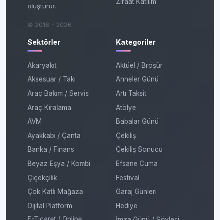
Ziraat Katılım
oluşturur.
© 2018 - 2026
Sektörler
Kategoriler
Akaryakıt
Aktüel / Broşür
Aksesuar / Takı
Anneler Günü
Araç Bakım / Servis
Artı Taksit
Araç Kiralama
Atölye
AVM
Babalar Günü
Ayakkabı / Çanta
Çekiliş
Banka / Finans
Çekiliş Sonucu
Beyaz Eşya / Kombi
Efsane Cuma
Çiçekçilik
Festival
Çok Katlı Mağaza
Garaj Günleri
Dijital Platform
Hediye
E-Ticaret / Online
İmza Günü / Söyleşi