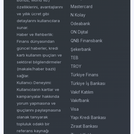
Bonus, World vb.)
Mastercard
özelliklerini, avantajlarını
ve yıllık ücret gibi
N Kolay
detaylarını kullanıcılara
Odeabank
sunar.
ON Dijital
Haber ve Rehberlik:
QNB Finansbank
Finans dünyasından
güncel haberler, kredi
Şekerbank
kartı kullanım ipuçları ve
TEB
sektörel bilgilendirmeler
TROY
(makale/haber bazlı)
Türkiye Finans
sağlar.
Kullanıcı Deneyimi:
Türkiye İş Bankası
Kullanıcıların kartlar ve
Vakıf Katılım
kampanyalar hakkında
Vakıfbank
yorum yapmasına ve
Visa
ipuçlarını paylaşmasına
olanak tanıyarak
Yapı Kredi Bankası
topluluk odaklı bir
Ziraat Bankası
referans kaynağı