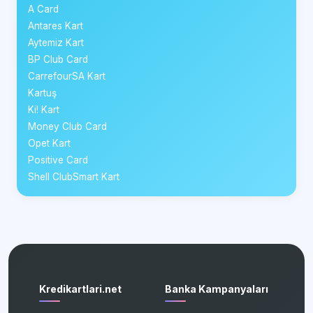
A Card
Antares Kart
Aytemiz Kart
BP Club Card
CarrefourSA Kart
Kartuş
Ki! Kart
Money Club Card
Opet Kart
Positive Card
Shell ClubSmart Kart
Kredikartlari.net
Banka Kampanyaları