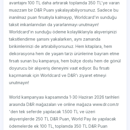
avantajını 100 TL daha artırarak toplamda 350 TL'ye varan
muazzam bir D&R Puanı yakalayabiliyorsunuz. Sadece bu
inanılmaz puan fırsatıyla kalmayıp, Worldcard'ın sunduğu
taksit imkanlarından da yararlanmayı unutmayın!
Worldcard'ın sunduğu ödeme kolaylıklarıyla alışverişinizi
taksitlendirme şansını yakalarken, aynı zamanda
birikimlerinizi de artırabiliyorsunuz. Hem kitaplara, hem
dekorasyona hem de yaşam tarzı ürünlerine bayram etme
fırsatı sunan bu kampanya, hem bütçe dostu hem de gönül
doyurucu bir alışveriş deneyimi vaat ediyor. Bu fırsatı
kaçırmamak için Worldcard ve D&R'ı ziyaret etmeyi
unutmayın!
World kampanyası kapsamında 1-30 Haziran 2026 tarihleri
arasında D&R mağazaları ve online mağaza www.dr.com.tr
'den tek seferde yapılacak 1.500 TL ve üzeri
alışverişlerde 250 TL D&R Puan, World Pay ile yapılacak
ödemelerde ek 100 TL, toplamda 350 TL D&R Puan