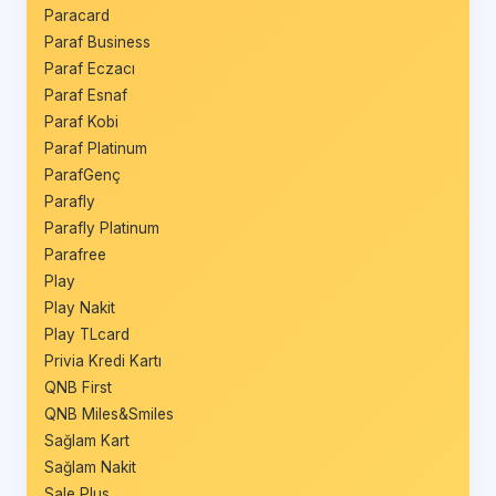
Paracard
Paraf Business
Paraf Eczacı
Paraf Esnaf
Paraf Kobi
Paraf Platinum
ParafGenç
Parafly
Parafly Platinum
Parafree
Play
Play Nakit
Play TLcard
Privia Kredi Kartı
QNB First
QNB Miles&Smiles
Sağlam Kart
Sağlam Nakit
Sale Plus