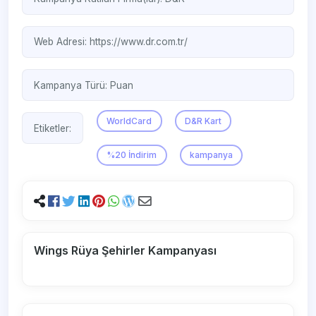
Web Adresi:
https://www.dr.com.tr/
Kampanya Türü:
Puan
WorldCard
D&R Kart
Etiketler:
%20 İndirim
kampanya
Wings Rüya Şehirler Kampanyası