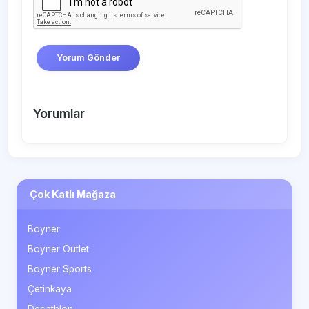
Yorum Gönder
Yorumlar
Çok Katlı Mağaza
Boyner
Boyner Outlet
Boyner Sports
Çetinkaya
Decathlon