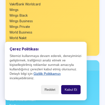
VakıfBank Worldcard
Wings
Wings Black
Wings Business
Wings Private
World Business
World Nakit
World Platinum
Çerez Politikası
Ziraat Maximum
Sitemizi kullanmaya devam ederek, deneyiminizi
geliştirmek, trafiğimizi analiz etmek ve
kişiselleştirilmiş reklamlar sunmak amacıyla
Firma Kartları
kullandığımız çerezleri kabul etmiş olursunuz.
Detaylı bilgi için
Gizlilik Politikamızı
A Card
inceleyebilirsiniz.
Antares Kart
Aytemiz Kart
Reddet
Kabul Et
BP Club Card
CarrefourSA Kart