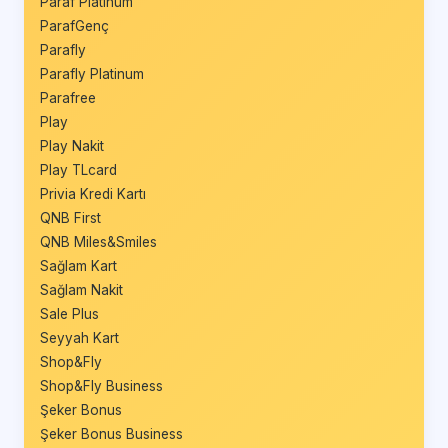
Paraf Platinum
ParafGenç
Parafly
Parafly Platinum
Parafree
Play
Play Nakit
Play TLcard
Privia Kredi Kartı
QNB First
QNB Miles&Smiles
Sağlam Kart
Sağlam Nakit
Sale Plus
Seyyah Kart
Shop&Fly
Shop&Fly Business
Şeker Bonus
Şeker Bonus Business