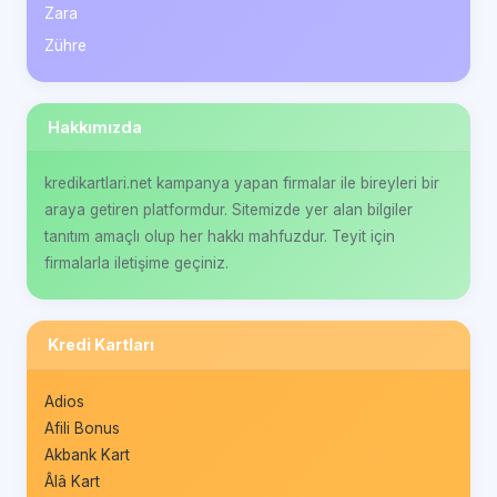
Zara
Zühre
Hakkımızda
kredikartlari.net kampanya yapan firmalar ile bireyleri bir
araya getiren platformdur. Sitemizde yer alan bilgiler
tanıtım amaçlı olup her hakkı mahfuzdur. Teyit için
firmalarla iletişime geçiniz.
Kredi Kartları
Adios
Afili Bonus
Akbank Kart
Âlâ Kart