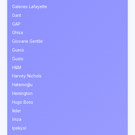
Galeries Lafayette
Gant
GAP
Ghisa
Giovane Gentile
Guess
Gusto
H&M
Harvey Nichols
Hatemoğlu
Hemington
Hugo Boss
İkiler
İmza
İpekyol