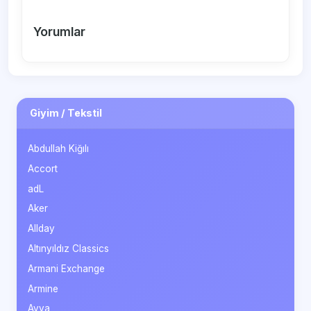
Yorumlar
Giyim / Tekstil
Abdullah Kiğılı
Accort
adL
Aker
Allday
Altınyıldız Classics
Armani Exchange
Armine
Avva