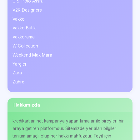
U.S. Polo Assn.
V2K Designers
Vakko
Vakko Butik
Vakkorama
W Collection
Weekend Max Mara
Yargıcı
Zara
Zühre
Hakkımızda
kredikartlari.net kampanya yapan firmalar ile bireyleri bir
araya getiren platformdur. Sitemizde yer alan bilgiler
tanıtım amaçlı olup her hakkı mahfuzdur. Teyit için