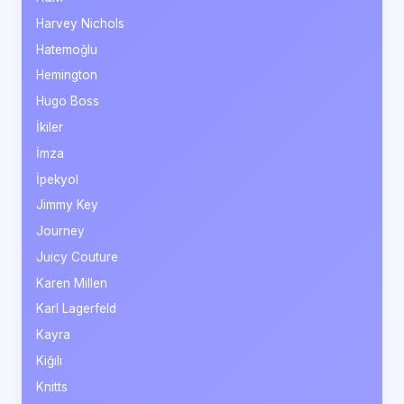
Harvey Nichols
Hatemoğlu
Hemington
Hugo Boss
İkiler
İmza
İpekyol
Jimmy Key
Journey
Juicy Couture
Karen Millen
Karl Lagerfeld
Kayra
Kiğılı
Knitts