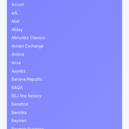
Accort
adL
Aker
Allday
Altınyıldız Classics
Armani Exchange
Armine
Avva
Ayyıldız
Banana Republic
BAQA
BEJ fine factory
Benetton
Bershka
Beymen