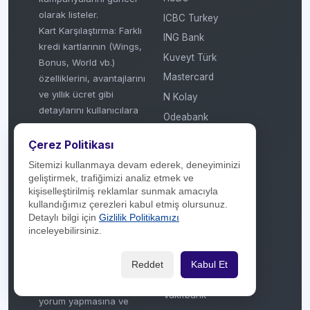
olarak listeler.
ICBC Turkey
Kart Karşılaştırma: Farklı
ING Bank
kredi kartlarının (Wings,
Kuveyt Türk
Bonus, World vb.)
Mastercard
özelliklerini, avantajlarını
ve yıllık ücret gibi
N Kolay
detaylarını kullanıcılara
Odeabank
sunar.
ON Dijital
Haber ve Rehberlik:
Çerez Politikası
QNB Finansbank
Finans dünyasından
Sitemizi kullanmaya devam ederek, deneyiminizi
güncel haberler, kredi
Şekerbank
geliştirmek, trafiğimizi analiz etmek ve
kartı kullanım ipuçları ve
kişiselleştirilmiş reklamlar sunmak amacıyla
TEB
kullandığımız çerezleri kabul etmiş olursunuz.
sektörel bilgilendirmeler
TROY
Detaylı bilgi için
Gizlilik Politikamızı
(makale/haber bazlı)
inceleyebilirsiniz.
Türkiye Finans
sağlar.
Kullanıcı Deneyimi:
Türkiye İş Bankası
Reddet
Kabul Et
Kullanıcıların kartlar ve
Vakıf Katılım
kampanyalar hakkında
Vakıfbank
yorum yapmasına ve