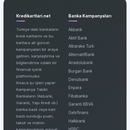
Kredikartlari.net
Banka Kampanyaları
Türkiye'deki bankaların
Akbank
kredi kartlarını ve bu
Aktif Bank
kartlara ait güncel
Albaraka Türk
kampanyaları bir araya
AlternatifBank
getiren, karşılaştırma ve
bilgilendirme odaklı bir
Anadolubank
finansal içerik
Burgan Bank
platformudur.
Denizbank
Kısaca şu işleri yapar:
Enpara
Kampanya Takibi:
Fibabanka
Bankaların (Akbank,
Garanti, Yapı Kredi vb.)
Garanti BBVA
banka bazlı veya kart
Getirfinans
bazlı sunduğu puan,
Halkbank
taksit ve indirim
HSBC
kampanyalarını güncel