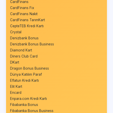
CardFinans
CardFinans Fix
CardFinans Nakit
CardFinans TarımKart
CepteTEB Kredi Kartı
Crystal
Denizbank Bonus
Denizbank Bonus Business
Diamond Kart
Diners Club Card
DKart
Dragon Bonus Business
Dünya Katılım Paraf
Eflatun Kredi Kartı
Elit Kart
Encard
Enpara.com Kredi Kartı
Fibabanka Bonus
Fibabanka Bonus Business