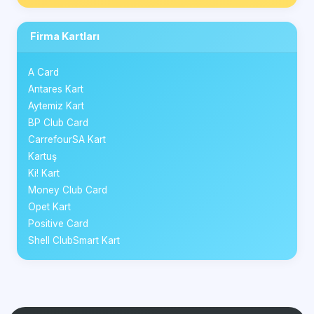
Firma Kartları
A Card
Antares Kart
Aytemiz Kart
BP Club Card
CarrefourSA Kart
Kartuş
Ki! Kart
Money Club Card
Opet Kart
Positive Card
Shell ClubSmart Kart