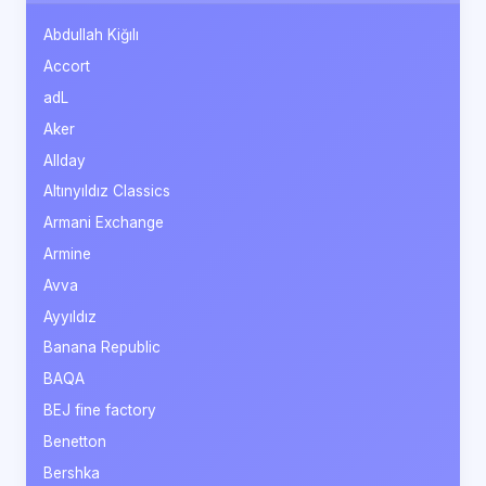
Abdullah Kiğılı
Accort
adL
Aker
Allday
Altınyıldız Classics
Armani Exchange
Armine
Avva
Ayyıldız
Banana Republic
BAQA
BEJ fine factory
Benetton
Bershka