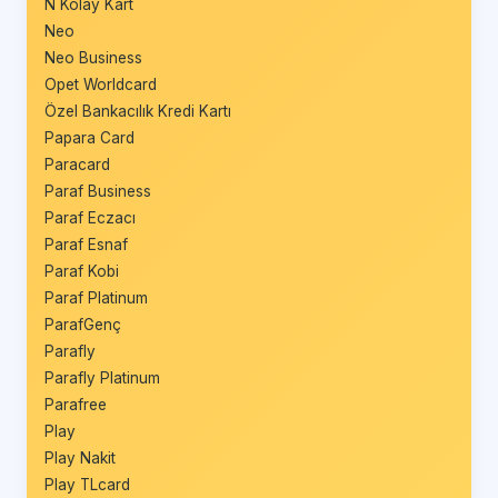
N Kolay Kart
Neo
Neo Business
Opet Worldcard
Özel Bankacılık Kredi Kartı
Papara Card
Paracard
Paraf Business
Paraf Eczacı
Paraf Esnaf
Paraf Kobi
Paraf Platinum
ParafGenç
Parafly
Parafly Platinum
Parafree
Play
Play Nakit
Play TLcard