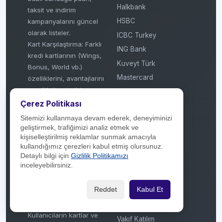
Halkbank
taksit ve indirim
HSBC
kampanyalarını güncel
olarak listeler.
ICBC Turkey
Kart Karşılaştırma: Farklı
ING Bank
kredi kartlarının (Wings,
Kuveyt Türk
Bonus, World vb.)
Mastercard
özelliklerini, avantajlarını
ve yıllık ücret gibi
N Kolay
detaylarını kullanıcılara
Çerez Politikası
Odeabank
sunar.
Sitemizi kullanmaya devam ederek, deneyiminizi
ON Dijital
Haber ve Rehberlik:
geliştirmek, trafiğimizi analiz etmek ve
QNB Finansbank
Finans dünyasından
kişiselleştirilmiş reklamlar sunmak amacıyla
güncel haberler, kredi
kullandığımız çerezleri kabul etmiş olursunuz.
Şekerbank
Detaylı bilgi için
Gizlilik Politikamızı
kartı kullanım ipuçları ve
TEB
inceleyebilirsiniz.
sektörel bilgilendirmeler
TROY
(makale/haber bazlı)
Reddet
Kabul Et
Türkiye Finans
sağlar.
Kullanıcı Deneyimi:
Türkiye İş Bankası
Kullanıcıların kartlar ve
Vakıf Katılım