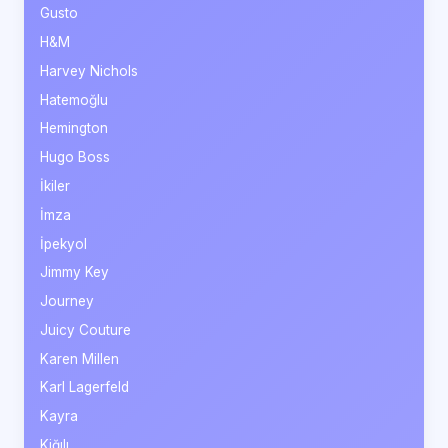
Gusto
H&M
Harvey Nichols
Hatemoğlu
Hemington
Hugo Boss
İkiler
İmza
İpekyol
Jimmy Key
Journey
Juicy Couture
Karen Millen
Karl Lagerfeld
Kayra
Kiğılı