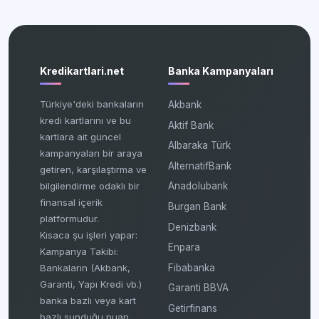
Kredikartlari.net
Banka Kampanyaları
Türkiye'deki bankaların
Akbank
kredi kartlarını ve bu
Aktif Bank
kartlara ait güncel
Albaraka Türk
kampanyaları bir araya
AlternatifBank
getiren, karşılaştırma ve
bilgilendirme odaklı bir
Anadolubank
finansal içerik
Burgan Bank
platformudur.
Denizbank
Kısaca şu işleri yapar:
Enpara
Kampanya Takibi:
Fibabanka
Bankaların (Akbank,
Garanti, Yapı Kredi vb.)
Garanti BBVA
banka bazlı veya kart
Getirfinans
bazlı sunduğu puan,