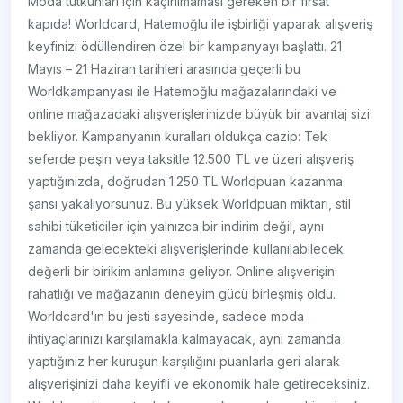
Moda tutkunları için kaçırılmaması gereken bir fırsat
kapıda! Worldcard, Hatemoğlu ile işbirliği yaparak alışveriş
keyfinizi ödüllendiren özel bir kampanyayı başlattı. 21
Mayıs – 21 Haziran tarihleri arasında geçerli bu
Worldkampanyası ile Hatemoğlu mağazalarındaki ve
online mağazadaki alışverişlerinizde büyük bir avantaj sizi
bekliyor. Kampanyanın kuralları oldukça cazip: Tek
seferde peşin veya taksitle 12.500 TL ve üzeri alışveriş
yaptığınızda, doğrudan 1.250 TL Worldpuan kazanma
şansı yakalıyorsunuz. Bu yüksek Worldpuan miktarı, stil
sahibi tüketiciler için yalnızca bir indirim değil, aynı
zamanda gelecekteki alışverişlerinde kullanılabilecek
değerli bir birikim anlamına geliyor. Online alışverişin
rahatlığı ve mağazanın deneyim gücü birleşmiş oldu.
Worldcard'ın bu jesti sayesinde, sadece moda
ihtiyaçlarınızı karşılamakla kalmayacak, aynı zamanda
yaptığınız her kuruşun karşılığını puanlarla geri alarak
alışverişinizi daha keyifli ve ekonomik hale getireceksiniz.