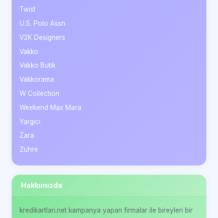
Twist
U.S. Polo Assn.
V2K Designers
Vakko
Vakko Butik
Vakkorama
W Collection
Weekend Max Mara
Yargıcı
Zara
Zühre
Hakkımızda
kredikartlari.net kampanya yapan firmalar ile bireyleri bir