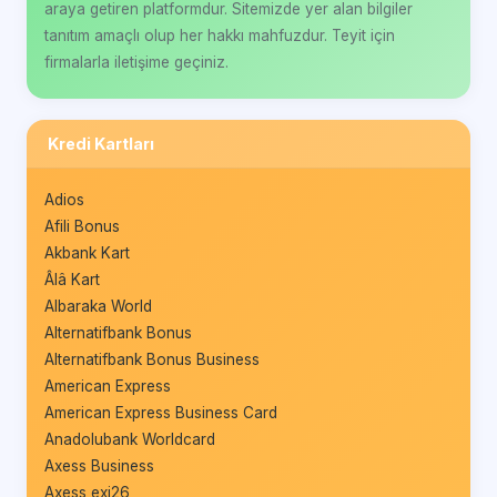
araya getiren platformdur. Sitemizde yer alan bilgiler
tanıtım amaçlı olup her hakkı mahfuzdur. Teyit için
firmalarla iletişime geçiniz.
Kredi Kartları
Adios
Afili Bonus
Akbank Kart
Âlâ Kart
Albaraka World
Alternatifbank Bonus
Alternatifbank Bonus Business
American Express
American Express Business Card
Anadolubank Worldcard
Axess Business
Axess exi26