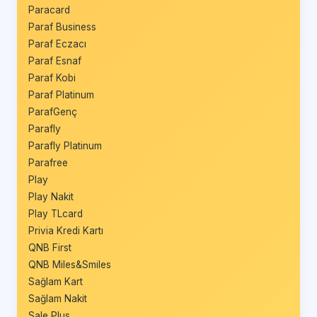
Paracard
Paraf Business
Paraf Eczacı
Paraf Esnaf
Paraf Kobi
Paraf Platinum
ParafGenç
Parafly
Parafly Platinum
Parafree
Play
Play Nakit
Play TLcard
Privia Kredi Kartı
QNB First
QNB Miles&Smiles
Sağlam Kart
Sağlam Nakit
Sale Plus