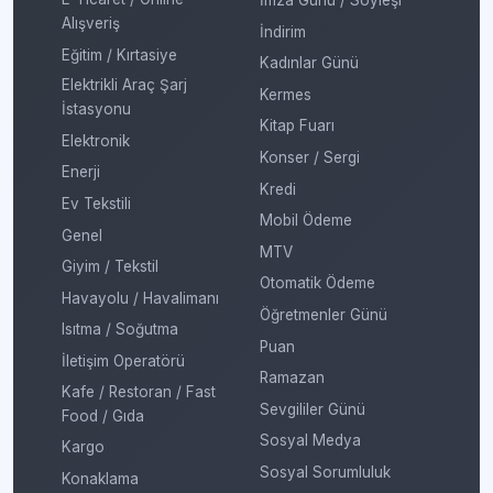
İmza Günü / Söyleşi
Alışveriş
İndirim
Eğitim / Kırtasiye
Kadınlar Günü
Elektrikli Araç Şarj
Kermes
İstasyonu
Kitap Fuarı
Elektronik
Konser / Sergi
Enerji
Kredi
Ev Tekstili
Mobil Ödeme
Genel
MTV
Giyim / Tekstil
Otomatik Ödeme
Havayolu / Havalimanı
Öğretmenler Günü
Isıtma / Soğutma
Puan
İletişim Operatörü
Ramazan
Kafe / Restoran / Fast
Sevgililer Günü
Food / Gıda
Sosyal Medya
Kargo
Sosyal Sorumluluk
Konaklama