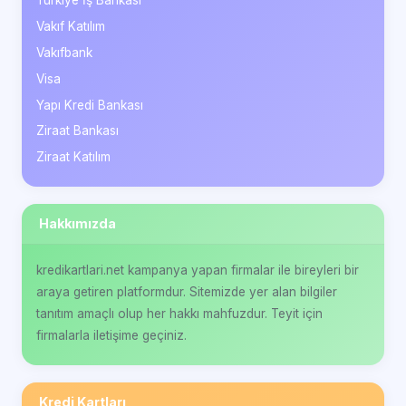
Türkiye İş Bankası
Vakıf Katılım
Vakıfbank
Visa
Yapı Kredi Bankası
Ziraat Bankası
Ziraat Katılım
Hakkımızda
kredikartlari.net kampanya yapan firmalar ile bireyleri bir
araya getiren platformdur. Sitemizde yer alan bilgiler
tanıtım amaçlı olup her hakkı mahfuzdur. Teyit için
firmalarla iletişime geçiniz.
Kredi Kartları