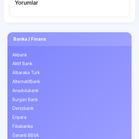
Yorumlar
Banka / Finans
Akbank
Aktif Bank
Albaraka Türk
AlternatifBank
Anadolubank
Burgan Bank
Denizbank
Enpara
Fibabanka
Garanti BBVA