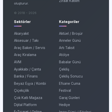
Ziraat Katılım
oluşturur.
© 2018 - 2026
Sektörler
Kategoriler
Akaryakıt
Aktüel / Broşür
Aksesuar / Takı
Anneler Günü
Araç Bakım / Servis
Artı Taksit
Araç Kiralama
Atölye
AVM
Babalar Günü
Ayakkabı / Çanta
Çekiliş
Banka / Finans
Çekiliş Sonucu
Beyaz Eşya / Kombi
Efsane Cuma
Çiçekçilik
Festival
Çok Katlı Mağaza
Garaj Günleri
Dijital Platform
Hediye
E-Ticaret / Online