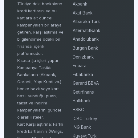
Türkiye'deki bankaların
Akbank
kredi kartlarını ve bu
Aktif Bank
kartlara ait güncel
Albaraka Türk
kampanyaları bir araya
AlternatifBank
getiren, karşılaştırma ve
bilgilendirme odaklı bir
Anadolubank
finansal içerik
Burgan Bank
platformudur.
Denizbank
Kısaca şu işleri yapar:
Enpara
Kampanya Takibi:
Fibabanka
Bankaların (Akbank,
Garanti, Yapı Kredi vb.)
Garanti BBVA
banka bazlı veya kart
Getirfinans
bazlı sunduğu puan,
Halkbank
taksit ve indirim
HSBC
kampanyalarını güncel
olarak listeler.
ICBC Turkey
Kart Karşılaştırma: Farklı
ING Bank
kredi kartlarının (Wings,
Kuveyt Türk