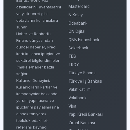
Bonus, World vb.)
Mastercard
özelliklerini, avantajlarını
ve yıllık ücret gibi
N Kolay
detaylarını kullanıcılara
Odeabank
sunar.
ON Dijital
Haber ve Rehberlik:
QNB Finansbank
Finans dünyasından
güncel haberler, kredi
Şekerbank
kartı kullanım ipuçları ve
TEB
sektörel bilgilendirmeler
TROY
(makale/haber bazlı)
Türkiye Finans
sağlar.
Kullanıcı Deneyimi:
Türkiye İş Bankası
Kullanıcıların kartlar ve
Vakıf Katılım
kampanyalar hakkında
Vakıfbank
yorum yapmasına ve
Visa
ipuçlarını paylaşmasına
olanak tanıyarak
Yapı Kredi Bankası
topluluk odaklı bir
Ziraat Bankası
referans kaynağı