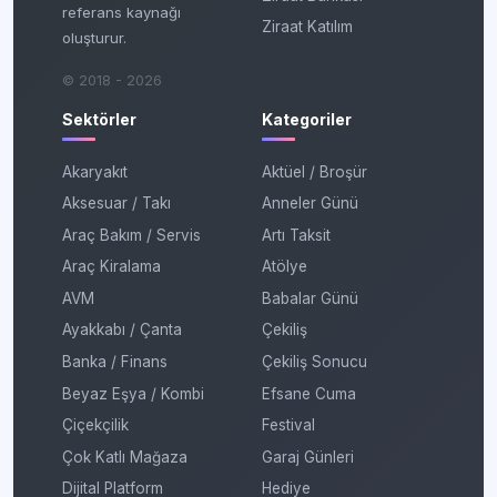
referans kaynağı
Ziraat Katılım
oluşturur.
© 2018 - 2026
Sektörler
Kategoriler
Akaryakıt
Aktüel / Broşür
Aksesuar / Takı
Anneler Günü
Araç Bakım / Servis
Artı Taksit
Araç Kiralama
Atölye
AVM
Babalar Günü
Ayakkabı / Çanta
Çekiliş
Banka / Finans
Çekiliş Sonucu
Beyaz Eşya / Kombi
Efsane Cuma
Çiçekçilik
Festival
Çok Katlı Mağaza
Garaj Günleri
Dijital Platform
Hediye