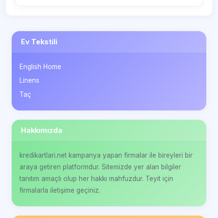
Ev Tekstili
English Home
Linens
Taç
Hakkımızda
kredikartlari.net kampanya yapan firmalar ile bireyleri bir
araya getiren platformdur. Sitemizde yer alan bilgiler
tanıtım amaçlı olup her hakkı mahfuzdur. Teyit için
firmalarla iletişime geçiniz.