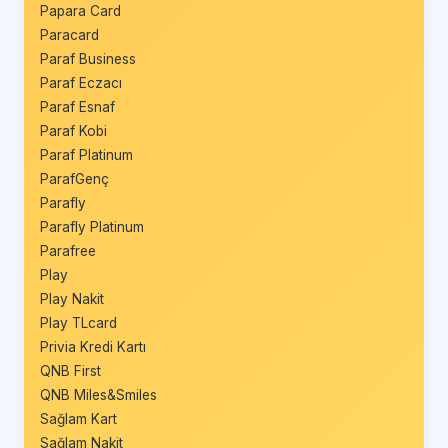
Papara Card
Paracard
Paraf Business
Paraf Eczacı
Paraf Esnaf
Paraf Kobi
Paraf Platinum
ParafGenç
Parafly
Parafly Platinum
Parafree
Play
Play Nakit
Play TLcard
Privia Kredi Kartı
QNB First
QNB Miles&Smiles
Sağlam Kart
Sağlam Nakit