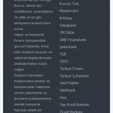
Kuveyt Türk
Bonus, World vb.)
Mastercard
özelliklerini, avantajlarını
ve yıllık ücret gibi
N Kolay
detaylarını kullanıcılara
Odeabank
sunar.
ON Dijital
Haber ve Rehberlik:
QNB Finansbank
Finans dünyasından
güncel haberler, kredi
Şekerbank
kartı kullanım ipuçları ve
TEB
sektörel bilgilendirmeler
TROY
(makale/haber bazlı)
Türkiye Finans
sağlar.
Kullanıcı Deneyimi:
Türkiye İş Bankası
Kullanıcıların kartlar ve
Vakıf Katılım
kampanyalar hakkında
Vakıfbank
yorum yapmasına ve
Visa
ipuçlarını paylaşmasına
olanak tanıyarak
Yapı Kredi Bankası
topluluk odaklı bir
Ziraat Bankası