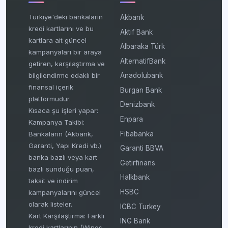
Türkiye'deki bankaların
Akbank
kredi kartlarını ve bu
Aktif Bank
kartlara ait güncel
Albaraka Türk
kampanyaları bir araya
AlternatifBank
getiren, karşılaştırma ve
bilgilendirme odaklı bir
Anadolubank
finansal içerik
Burgan Bank
platformudur.
Denizbank
Kısaca şu işleri yapar:
Enpara
Kampanya Takibi:
Fibabanka
Bankaların (Akbank,
Garanti, Yapı Kredi vb.)
Garanti BBVA
banka bazlı veya kart
Getirfinans
bazlı sunduğu puan,
Halkbank
taksit ve indirim
HSBC
kampanyalarını güncel
olarak listeler.
ICBC Turkey
Kart Karşılaştırma: Farklı
ING Bank
kredi kartlarının (Wings,