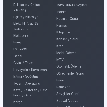
E-Ticaret / Online
İmza Günü / Söyleşi
Alışveriş
İndirim
Eğitim / Kırtasiye
Kadınlar Günü
Elektrikli Araç Şarj
Kermes
İstasyonu
Kitap Fuarı
Elektronik
Konser / Sergi
Enerji
Kredi
Ev Tekstili
Mobil Ödeme
Genel
MTV
Giyim / Tekstil
Otomatik Ödeme
Havayolu / Havalimanı
Öğretmenler Günü
Isıtma / Soğutma
Puan
İletişim Operatörü
Ramazan
Kafe / Restoran / Fast
Sevgililer Günü
Food / Gıda
Sosyal Medya
Kargo