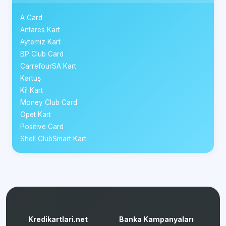
A Card
Antares Kart
Aytemiz Kart
BP Club Card
CarrefourSA Kart
Kartuş
Ki! Kart
Money Club Card
Opet Kart
Positive Card
Shell ClubSmart Kart
Kredikartlari.net
Banka Kampanyaları