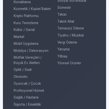
Sosyal Sorumluluk
Konaklama
Sömestir
Kozmetik / Kişisel Bakım
Takas
Kripto Platformu
Taksit Atlat
Kuru Temizleme
Temassız Ödeme
Kültür / Sanat
Tiyatro / Müzikal
Market
Vergi Ödeme
Mobil Uygulama
Yarışma
Mobilya / Dekorasyon
Yılbaşı
Mutfak Gereçleri /
Küçük Ev Aletleri
Yöresel Ürünler
Optik / Saat
Otomotiv
Oyuncak / Çocuk
Profesyonel Hizmet
Sağlık / Hastane
Sigorta / Emeklilik