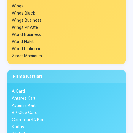
Wings
Wings Black
Wings Business
Wings Private
World Business
World Nakit
World Platinum
Ziraat Maximum
Firma Kartları
A Card
Antares Kart
Aytemiz Kart
BP Club Card
CarrefourSA Kart
Kartuş