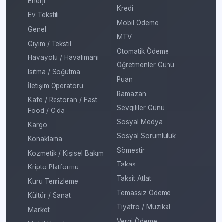
Enerji
Kredi
Ev Tekstili
Mobil Ödeme
Genel
MTV
Giyim / Tekstil
Otomatik Ödeme
Havayolu / Havalimanı
Öğretmenler Günü
Isıtma / Soğutma
Puan
İletişim Operatörü
Ramazan
Kafe / Restoran / Fast
Sevgililer Günü
Food / Gıda
Sosyal Medya
Kargo
Sosyal Sorumluluk
Konaklama
Sömestir
Kozmetik / Kişisel Bakım
Takas
Kripto Platformu
Taksit Atlat
Kuru Temizleme
Temassız Ödeme
Kültür / Sanat
Tiyatro / Müzikal
Market
Vergi Ödeme