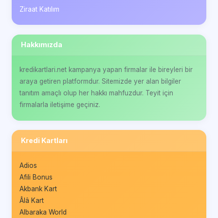
Ziraat Katılım
Hakkımızda
kredikartlari.net kampanya yapan firmalar ile bireyleri bir
araya getiren platformdur. Sitemizde yer alan bilgiler
tanıtım amaçlı olup her hakkı mahfuzdur. Teyit için
firmalarla iletişime geçiniz.
Kredi Kartları
Adios
Afili Bonus
Akbank Kart
Âlâ Kart
Albaraka World