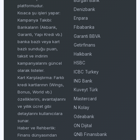
Burgan Bank
platformudur.
Denizbank
Kısaca şu işleri yapar:
Enpara
Kampanya Takibi:
Fibabanka
Bankaların (Akbank,
Garanti, Yapı Kredi vb.)
Garanti BBVA
banka bazlı veya kart
Getirfinans
bazlı sunduğu puan,
Halkbank
taksit ve indirim
HSBC
kampanyalarını güncel
olarak listeler.
ICBC Turkey
Kart Karşılaştırma: Farklı
ING Bank
kredi kartlarının (Wings,
Kuveyt Türk
Bonus, World vb.)
Mastercard
özelliklerini, avantajlarını
ve yıllık ücret gibi
N Kolay
detaylarını kullanıcılara
Odeabank
sunar.
ON Dijital
Haber ve Rehberlik:
QNB Finansbank
Finans dünyasından