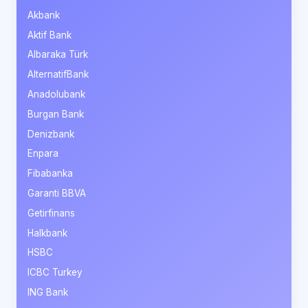
Akbank
Aktif Bank
Albaraka Türk
AlternatifBank
Anadolubank
Burgan Bank
Denizbank
Enpara
Fibabanka
Garanti BBVA
Getirfinans
Halkbank
HSBC
ICBC Turkey
ING Bank