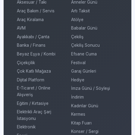
Aksesuar / Takı
Anneler Günü
Araç Bakım / Servis
Artı Taksit
Araç Kiralama
Atölye
AVM
Babalar Günü
Ayakkabı / Çanta
Çekiliş
Banka / Finans
Çekiliş Sonucu
Beyaz Eşya / Kombi
Efsane Cuma
Çiçekçilik
Festival
Çok Katlı Mağaza
Garaj Günleri
Dijital Platform
Hediye
E-Ticaret / Online
İmza Günü / Söyleşi
Alışveriş
İndirim
Eğitim / Kırtasiye
Kadınlar Günü
Elektrikli Araç Şarj
Kermes
İstasyonu
Kitap Fuarı
Elektronik
Konser / Sergi