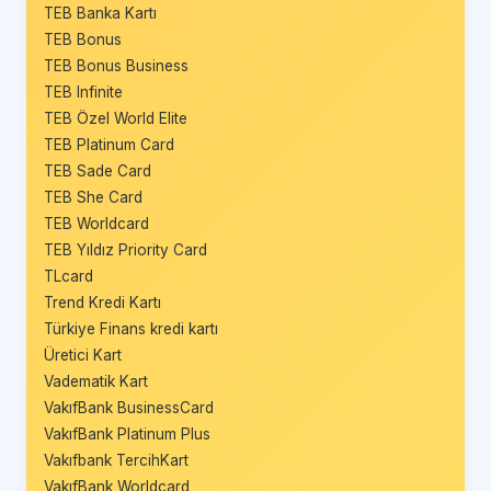
TEB Banka Kartı
TEB Bonus
TEB Bonus Business
TEB Infinite
TEB Özel World Elite
TEB Platinum Card
TEB Sade Card
TEB She Card
TEB Worldcard
TEB Yıldız Priority Card
TLcard
Trend Kredi Kartı
Türkiye Finans kredi kartı
Üretici Kart
Vadematik Kart
VakıfBank BusinessCard
VakıfBank Platinum Plus
Vakıfbank TercihKart
VakıfBank Worldcard