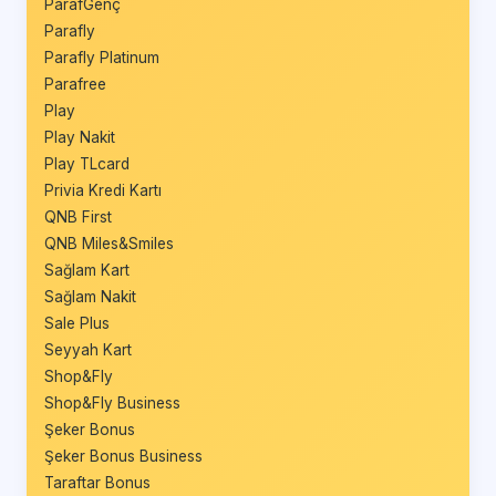
ParafGenç
Parafly
Parafly Platinum
Parafree
Play
Play Nakit
Play TLcard
Privia Kredi Kartı
QNB First
QNB Miles&Smiles
Sağlam Kart
Sağlam Nakit
Sale Plus
Seyyah Kart
Shop&Fly
Shop&Fly Business
Şeker Bonus
Şeker Bonus Business
Taraftar Bonus