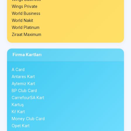
Wings Private
World Business
World Nakit
World Platinum
Ziraat Maximum
Firma Kartları
A Card
Antares Kart
Aytemiz Kart
BP Club Card
CarrefourSA Kart
Kartuş
Ki! Kart
Money Club Card
Opet Kart