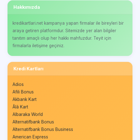
Hakkımızda
kredikartlari.net kampanya yapan firmalar ile bireyleri bir
araya getiren platformdur. Sitemizde yer alan bilgiler
tanıtım amaçlı olup her hakkı mahfuzdur. Teyit için
firmalarla iletişime geçiniz.
Kredi Kartları
Adios
Afili Bonus
Akbank Kart
Âlâ Kart
Albaraka World
Alternatifbank Bonus
Alternatifbank Bonus Business
American Express