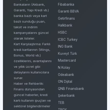
Fibabanka
Bankaların (Akbank,
Garanti, Yapı Kredi vb.)
Garanti BBVA
banka bazlı veya kart
Getirfinans
bazlı sunduğu puan,
Halkbank
taksit ve indirim
HSBC
kampanyalarını güncel
olarak listeler.
ICBC Turkey
Kart Karşılaştırma: Farklı
ING Bank
kredi kartlarının (Wings,
Kuveyt Türk
Bonus, World vb.)
Mastercard
özelliklerini, avantajlarını
ve yıllık ücret gibi
N Kolay
detaylarını kullanıcılara
Odeabank
sunar.
ON Dijital
Haber ve Rehberlik:
QNB Finansbank
Finans dünyasından
güncel haberler, kredi
Şekerbank
kartı kullanım ipuçları ve
TEB
sektörel bilgilendirmeler
TROY