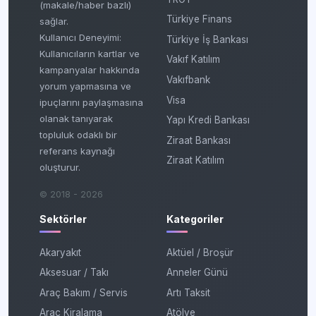
(makale/haber bazlı)
Türkiye Finans
sağlar.
Kullanıcı Deneyimi:
Türkiye İş Bankası
Kullanıcıların kartlar ve
Vakıf Katılım
kampanyalar hakkında
Vakıfbank
yorum yapmasına ve
Visa
ipuçlarını paylaşmasına
olanak tanıyarak
Yapı Kredi Bankası
topluluk odaklı bir
Ziraat Bankası
referans kaynağı
Ziraat Katılım
oluşturur.
© 2018 - 2026
Sektörler
Kategoriler
Akaryakıt
Aktüel / Broşür
Aksesuar / Takı
Anneler Günü
Araç Bakım / Servis
Artı Taksit
Araç Kiralama
Atölye