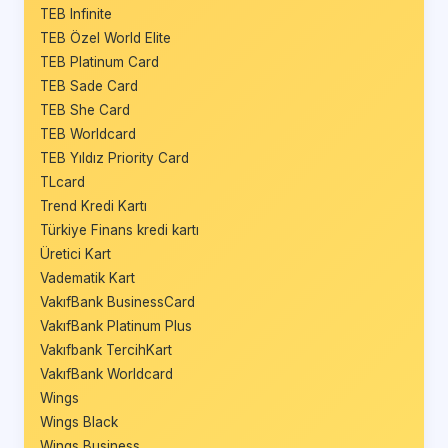
TEB Infinite
TEB Özel World Elite
TEB Platinum Card
TEB Sade Card
TEB She Card
TEB Worldcard
TEB Yıldız Priority Card
TLcard
Trend Kredi Kartı
Türkiye Finans kredi kartı
Üretici Kart
Vadematik Kart
VakıfBank BusinessCard
VakıfBank Platinum Plus
Vakıfbank TercihKart
VakıfBank Worldcard
Wings
Wings Black
Wings Business