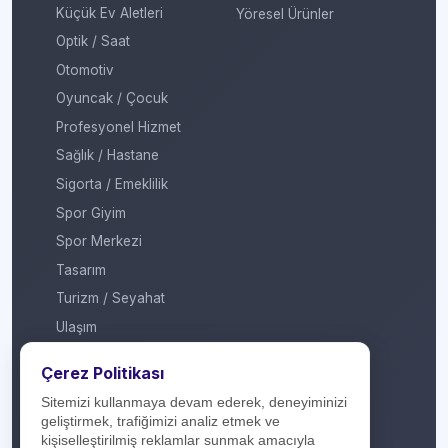
Küçük Ev Aletleri
Yöresel Ürünler
Optik / Saat
Otomotiv
Oyuncak / Çocuk
Profesyonel Hizmet
Sağlık / Hastane
Sigorta / Emeklilik
Spor Giyim
Spor Merkezi
Tasarım
Turizm / Seyahat
Ulaşım
Veteriner / Pet Shop
Çerez Politikası
Yapı Marketi
Sitemizi kullanmaya devam ederek, deneyiminizi
Yurt Dışı / Duty Free
geliştirmek, trafiğimizi analiz etmek ve
kişiselleştirilmiş reklamlar sunmak amacıyla