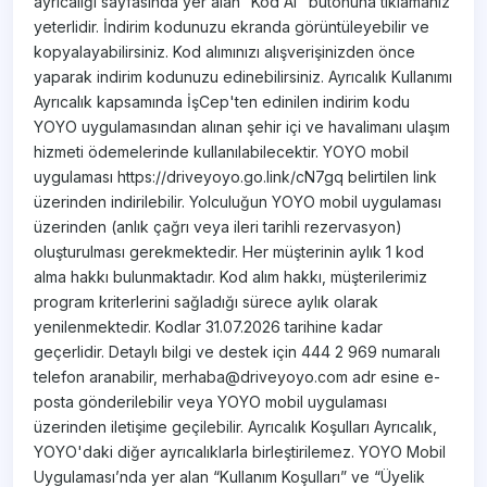
ayrıcalığı sayfasında yer alan “Kod Al" butonuna tıklamanız
yeterlidir. İndirim kodunuzu ekranda görüntüleyebilir ve
kopyalayabilirsiniz. Kod alımınızı alışverişinizden önce
yaparak indirim kodunuzu edinebilirsiniz. Ayrıcalık Kullanımı
Ayrıcalık kapsamında İşCep'ten edinilen indirim kodu
YOYO uygulamasından alınan şehir içi ve havalimanı ulaşım
hizmeti ödemelerinde kullanılabilecektir. YOYO mobil
uygulaması https://driveyoyo.go.link/cN7gq belirtilen link
üzerinden indirilebilir. Yolculuğun YOYO mobil uygulaması
üzerinden (anlık çağrı veya ileri tarihli rezervasyon)
oluşturulması gerekmektedir. Her müşterinin aylık 1 kod
alma hakkı bulunmaktadır. Kod alım hakkı, müşterilerimiz
program kriterlerini sağladığı sürece aylık olarak
yenilenmektedir. Kodlar 31.07.2026 tarihine kadar
geçerlidir. Detaylı bilgi ve destek için 444 2 969 numaralı
telefon aranabilir, merhaba@driveyoyo.com adr esine e-
posta gönderilebilir veya YOYO mobil uygulaması
üzerinden iletişime geçilebilir. Ayrıcalık Koşulları Ayrıcalık,
YOYO'daki diğer ayrıcalıklarla birleştirilemez. YOYO Mobil
Uygulaması’nda yer alan “Kullanım Koşulları” ve “Üyelik