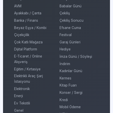
AVM
Babalar Günü
Ayakkabı / Çanta
Çekiliş
Banka / Finans
Çekiliş Sonucu
Beyaz Eşya / Kombi
Efsane Cuma
Çiçekçilik
Festival
Çok Katlı Mağaza
Garaj Günleri
Dijital Platform
Hediye
E-Ticaret / Online
İmza Günü / Söyleşi
Alışveriş
İndirim
Eğitim / Kırtasiye
Kadınlar Günü
Elektrikli Araç Şarj
Kermes
İstasyonu
Kitap Fuarı
Elektronik
Konser / Sergi
Enerji
Kredi
Ev Tekstili
Mobil Ödeme
Genel