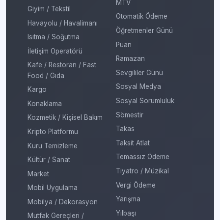
MTV
Giyim / Tekstil
Otomatik Ödeme
Havayolu / Havalimanı
Öğretmenler Günü
Isıtma / Soğutma
Puan
İletişim Operatörü
Ramazan
Kafe / Restoran / Fast
Sevgililer Günü
Food / Gıda
Sosyal Medya
Kargo
Sosyal Sorumluluk
Konaklama
Sömestir
Kozmetik / Kişisel Bakım
Takas
Kripto Platformu
Taksit Atlat
Kuru Temizleme
Temassız Ödeme
Kültür / Sanat
Tiyatro / Müzikal
Market
Vergi Ödeme
Mobil Uygulama
Yarışma
Mobilya / Dekorasyon
Yılbaşı
Mutfak Gereçleri /