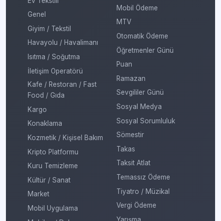
Ev Tekstili
Mobil Ödeme
Genel
MTV
Giyim / Tekstil
Otomatik Ödeme
Havayolu / Havalimanı
Öğretmenler Günü
Isıtma / Soğutma
Puan
İletişim Operatörü
Ramazan
Kafe / Restoran / Fast
Sevgililer Günü
Food / Gıda
Sosyal Medya
Kargo
Sosyal Sorumluluk
Konaklama
Sömestir
Kozmetik / Kişisel Bakım
Takas
Kripto Platformu
Taksit Atlat
Kuru Temizleme
Temassız Ödeme
Kültür / Sanat
Tiyatro / Müzikal
Market
Vergi Ödeme
Mobil Uygulama
Yarışma