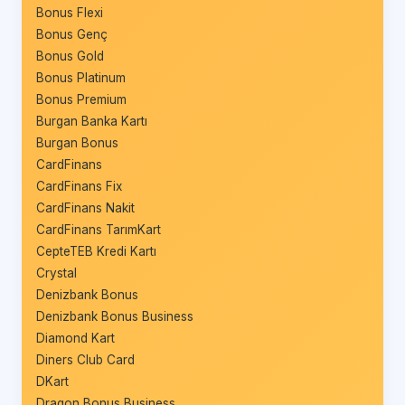
Bonus Flexi
Bonus Genç
Bonus Gold
Bonus Platinum
Bonus Premium
Burgan Banka Kartı
Burgan Bonus
CardFinans
CardFinans Fix
CardFinans Nakit
CardFinans TarımKart
CepteTEB Kredi Kartı
Crystal
Denizbank Bonus
Denizbank Bonus Business
Diamond Kart
Diners Club Card
DKart
Dragon Bonus Business