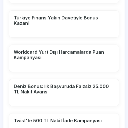
Türkiye Finans Yakın Davetiyle Bonus
Kazan!
Worldcard Yurt Dışı Harcamalarda Puan
Kampanyası
Deniz Bonus: İlk Başvuruda Faizsiz 25.000
TL Nakit Avans
Twist'te 500 TL Nakit İade Kampanyası