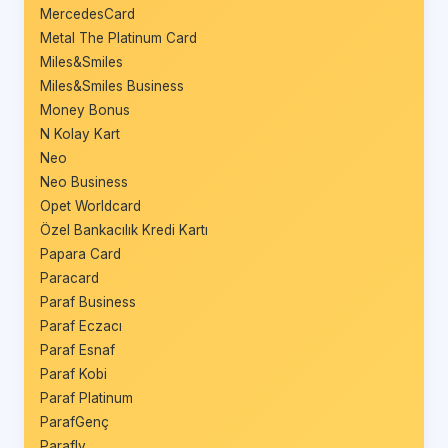
MercedesCard
Metal The Platinum Card
Miles&Smiles
Miles&Smiles Business
Money Bonus
N Kolay Kart
Neo
Neo Business
Opet Worldcard
Özel Bankacılık Kredi Kartı
Papara Card
Paracard
Paraf Business
Paraf Eczacı
Paraf Esnaf
Paraf Kobi
Paraf Platinum
ParafGenç
Parafly