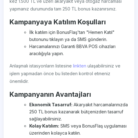
kez 1.500 TL ve üzeri akaryakıt veya otogaz harcaması
yapmanız durumunda tam 250 TL bonus kazanırsınız.
Kampanyaya Katılım Koşulları
İlk katılım için BonusFlaş'tan "Hemen Katıl"
butonunu tıklayın ya da SMS gönderin.
Harcamalarınızı Garanti BBVA POS cihazları
aracılığıyla yapın.
Anlaşmalı istasyonların listesine
linkten
ulaşabilirsiniz ve
işlem yapmadan önce bu listeden kontrol etmeniz
önemlidir.
Kampanyanın Avantajları
Ekonomik Tasarruf:
Akaryakıt harcamalarınızda
250 TL bonus kazanarak bütçenizden tasarruf
sağlayabilirsiniz.
Kolay Katılım:
SMS veya BonusFlaş uygulaması
üzerinden kolayca katılın.