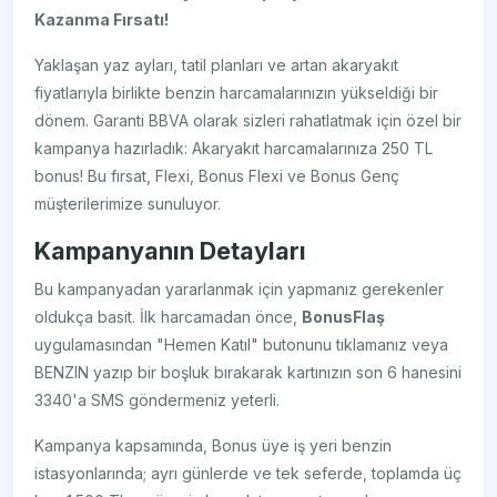
Kazanma Fırsatı!
Yaklaşan yaz ayları, tatil planları ve artan akaryakıt
fiyatlarıyla birlikte benzin harcamalarınızın yükseldiği bir
dönem. Garanti BBVA olarak sizleri rahatlatmak için özel bir
kampanya hazırladık: Akaryakıt harcamalarınıza 250 TL
bonus! Bu fırsat, Flexi, Bonus Flexi ve Bonus Genç
müşterilerimize sunuluyor.
Kampanyanın Detayları
Bu kampanyadan yararlanmak için yapmanız gerekenler
oldukça basit. İlk harcamadan önce,
BonusFlaş
uygulamasından "Hemen Katıl" butonunu tıklamanız veya
BENZIN yazıp bir boşluk bırakarak kartınızın son 6 hanesini
3340'a SMS göndermeniz yeterli.
Kampanya kapsamında, Bonus üye iş yeri benzin
istasyonlarında; ayrı günlerde ve tek seferde, toplamda üç