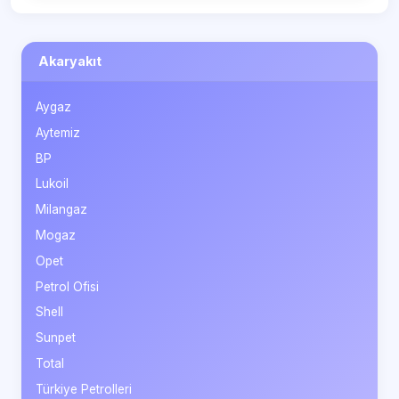
Akaryakıt
Aygaz
Aytemiz
BP
Lukoil
Milangaz
Mogaz
Opet
Petrol Ofisi
Shell
Sunpet
Total
Türkiye Petrolleri