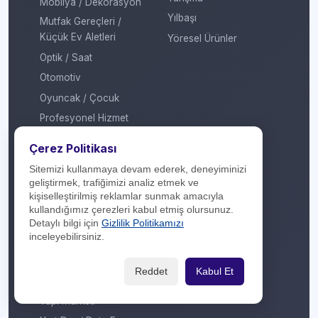
Mobilya / Dekorasyon
Yılbaşı
Mutfak Gereçleri /
Küçük Ev Aletleri
Yöresel Ürünler
Optik / Saat
Otomotiv
Oyuncak / Çocuk
Profesyonel Hizmet
Sağlık / Hastane
Çerez Politikası
Sigorta / Emeklilik
Sitemizi kullanmaya devam ederek, deneyiminizi
Spor Giyim
geliştirmek, trafiğimizi analiz etmek ve
kişiselleştirilmiş reklamlar sunmak amacıyla
Spor Merkezi
kullandığımız çerezleri kabul etmiş olursunuz.
Tasarım
Detaylı bilgi için
Gizlilik Politikamızı
inceleyebilirsiniz.
Turizm / Seyahat
Ulaşım
Reddet
Kabul Et
Veteriner / Pet Shop
Yapı Marketi