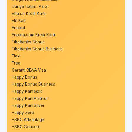
Dünya Katılım Paraf
Eflatun Kredi Kartı
Elit Kart
Encard
Enpara.com Kredi Kartı
Fibabanka Bonus
Fibabanka Bonus Business
Flexi
Free
Garanti BBVA Visa
Happy Bonus
Happy Bonus Business
Happy Kart Gold
Happy Kart Platinum
Happy Kart Silver
Happy Zero
HSBC Advantage
HSBC Concept