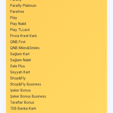
Parafly Platinum
Parafree
Play
Play Nakit
Play TLcard
Privia Kredi Kartı
QNB First
QNB Miles&Smiles
Sağlam Kart
Sağlam Nakit
Sale Plus
Seyyah Kart
Shop&Fly
Shop&Fly Business
Şeker Bonus
Şeker Bonus Business
Taraftar Bonus
TEB Banka Kartı