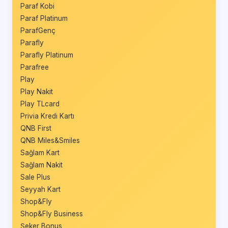
Paraf Kobi
Paraf Platinum
ParafGenç
Parafly
Parafly Platinum
Parafree
Play
Play Nakit
Play TLcard
Privia Kredi Kartı
QNB First
QNB Miles&Smiles
Sağlam Kart
Sağlam Nakit
Sale Plus
Seyyah Kart
Shop&Fly
Shop&Fly Business
Şeker Bonus