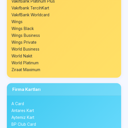
VakıfBank Platinum Plus
Vakıfbank TercihKart
VakıfBank Worldcard
Wings
Wings Black
Wings Business
Wings Private
World Business
World Nakit
World Platinum
Ziraat Maximum
Firma Kartları
A Card
Antares Kart
Aytemiz Kart
BP Club Card