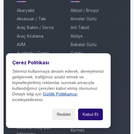
Akaryakıt
Aktüel / Broşür
Aksesuar / Takı
Anneler Günü
Araç Bakım / Servis
Artı Taksit
Araç Kiralama
Atölye
AVM
Babalar Günü
Ayakkabı / Çanta
Çekiliş
Banka / Finans
Çekiliş Sonucu
Çerez Politikası
Beyaz Eşya / Kombi
Efsane Cuma
Sitemizi kullanmaya devam ederek, deneyiminizi
geliştirmek, trafiğimizi analiz etmek ve
Çiçekçilik
Festival
kişiselleştirilmiş reklamlar sunmak amacıyla
Çok Katlı Mağaza
Garaj Günleri
kullandığımız çerezleri kabul etmiş olursunuz.
Detaylı bilgi için
Gizlilik Politikamızı
Dijital Platform
Hediye
inceleyebilirsiniz.
E-Ticaret / Online
İmza Günü / Söyleşi
Alışveriş
İndirim
Reddet
Kabul Et
Eğitim / Kırtasiye
Kadınlar Günü
Elektrikli Araç Şarj
Kermes