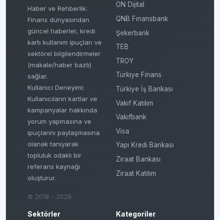
ON Dijital
Haber ve Rehberlik:
QNB Finansbank
Finans dünyasından
güncel haberler, kredi
Şekerbank
kartı kullanım ipuçları ve
TEB
sektörel bilgilendirmeler
TROY
(makale/haber bazlı)
Türkiye Finans
sağlar.
Kullanıcı Deneyimi:
Türkiye İş Bankası
Kullanıcıların kartlar ve
Vakıf Katılım
kampanyalar hakkında
Vakıfbank
yorum yapmasına ve
Visa
ipuçlarını paylaşmasına
olanak tanıyarak
Yapı Kredi Bankası
topluluk odaklı bir
Ziraat Bankası
referans kaynağı
Ziraat Katılım
oluşturur.
© 2018 - 2026
Sektörler
Kategoriler