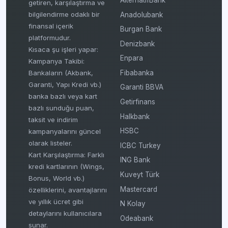
getiren, karşılaştırma ve
bilgilendirme odaklı bir
Anadolubank
finansal içerik
Burgan Bank
platformudur.
Denizbank
Kısaca şu işleri yapar:
Enpara
Kampanya Takibi:
Fibabanka
Bankaların (Akbank,
Garanti, Yapı Kredi vb.)
Garanti BBVA
banka bazlı veya kart
Getirfinans
bazlı sunduğu puan,
Halkbank
taksit ve indirim
HSBC
kampanyalarını güncel
olarak listeler.
ICBC Turkey
Kart Karşılaştırma: Farklı
ING Bank
kredi kartlarının (Wings,
Kuveyt Türk
Bonus, World vb.)
Mastercard
özelliklerini, avantajlarını
ve yıllık ücret gibi
N Kolay
detaylarını kullanıcılara
Odeabank
sunar.