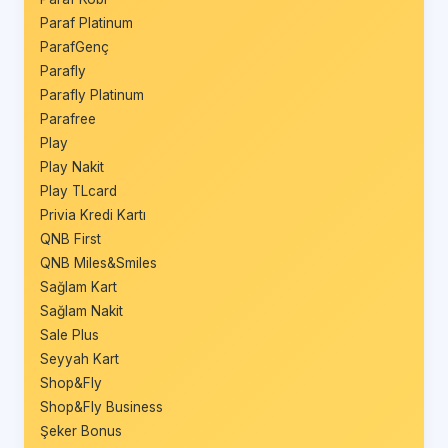
Paraf Platinum
ParafGenç
Parafly
Parafly Platinum
Parafree
Play
Play Nakit
Play TLcard
Privia Kredi Kartı
QNB First
QNB Miles&Smiles
Sağlam Kart
Sağlam Nakit
Sale Plus
Seyyah Kart
Shop&Fly
Shop&Fly Business
Şeker Bonus