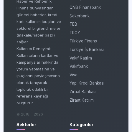
Haber ve Rehberlik:
QNB Finansbank
Finans dünyasından
güncel haberler, kredi
Şekerbank
kartı kullanım ipuçları ve
TEB
sektörel bilgilendirmeler
TROY
(makale/haber bazlı)
Türkiye Finans
sağlar.
Kullanıcı Deneyimi:
Türkiye İş Bankası
Kullanıcıların kartlar ve
Vakıf Katılım
kampanyalar hakkında
Vakıfbank
yorum yapmasına ve
Visa
ipuçlarını paylaşmasına
olanak tanıyarak
Yapı Kredi Bankası
topluluk odaklı bir
Ziraat Bankası
referans kaynağı
Ziraat Katılım
oluşturur.
© 2018 - 2026
Sektörler
Kategoriler