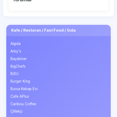
Kafe / Restoran / Fast Food / Gıda
Algida
Arby's
Baydöner
BigChefs
BiSU
Burger King
Bursa Kebap Evi
Cafe APlus
Caribou Coffee
Çitlekçi