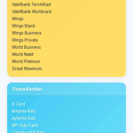
Vakıfbank TercihKart
VakıfBank Worldcard
Wings
Wings Black
Wings Business
Wings Private
World Business
World Nakit
World Platinum
Ziraat Maximum
Firma Kartları
A Card
Antares Kart
Aytemiz Kart
BP Club Card
CarrefourSA Kart