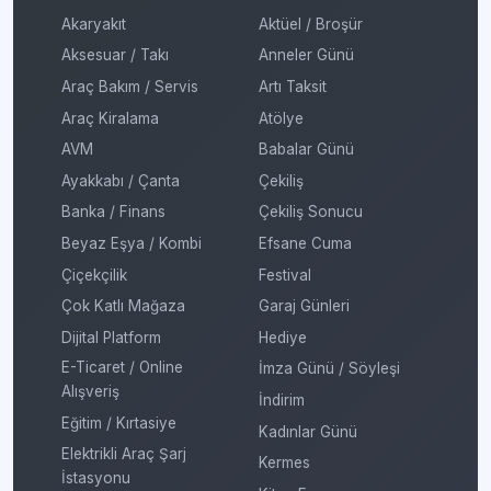
Akaryakıt
Aktüel / Broşür
Aksesuar / Takı
Anneler Günü
Araç Bakım / Servis
Artı Taksit
Araç Kiralama
Atölye
AVM
Babalar Günü
Ayakkabı / Çanta
Çekiliş
Banka / Finans
Çekiliş Sonucu
Beyaz Eşya / Kombi
Efsane Cuma
Çiçekçilik
Festival
Çok Katlı Mağaza
Garaj Günleri
Dijital Platform
Hediye
E-Ticaret / Online
İmza Günü / Söyleşi
Alışveriş
İndirim
Eğitim / Kırtasiye
Kadınlar Günü
Elektrikli Araç Şarj
Kermes
İstasyonu