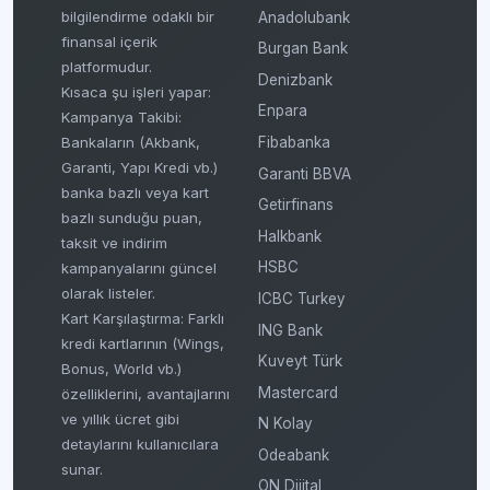
bilgilendirme odaklı bir
Anadolubank
finansal içerik
Burgan Bank
platformudur.
Denizbank
Kısaca şu işleri yapar:
Enpara
Kampanya Takibi:
Fibabanka
Bankaların (Akbank,
Garanti, Yapı Kredi vb.)
Garanti BBVA
banka bazlı veya kart
Getirfinans
bazlı sunduğu puan,
Halkbank
taksit ve indirim
HSBC
kampanyalarını güncel
olarak listeler.
ICBC Turkey
Kart Karşılaştırma: Farklı
ING Bank
kredi kartlarının (Wings,
Kuveyt Türk
Bonus, World vb.)
Mastercard
özelliklerini, avantajlarını
ve yıllık ücret gibi
N Kolay
detaylarını kullanıcılara
Odeabank
sunar.
ON Dijital