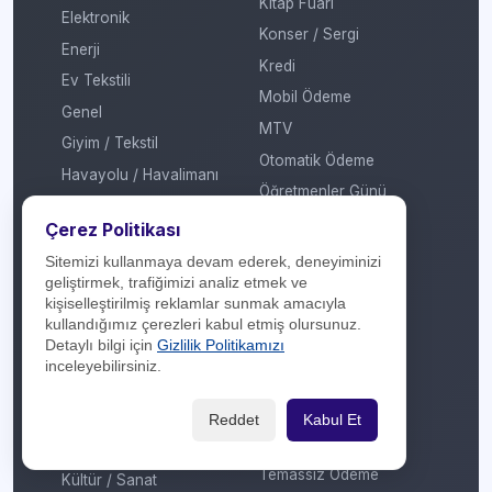
Kitap Fuarı
Elektronik
Konser / Sergi
Enerji
Kredi
Ev Tekstili
Mobil Ödeme
Genel
MTV
Giyim / Tekstil
Otomatik Ödeme
Havayolu / Havalimanı
Öğretmenler Günü
Isıtma / Soğutma
Puan
Çerez Politikası
İletişim Operatörü
Ramazan
Sitemizi kullanmaya devam ederek, deneyiminizi
Kafe / Restoran / Fast
geliştirmek, trafiğimizi analiz etmek ve
Sevgililer Günü
Food / Gıda
kişiselleştirilmiş reklamlar sunmak amacıyla
Sosyal Medya
Kargo
kullandığımız çerezleri kabul etmiş olursunuz.
Detaylı bilgi için
Gizlilik Politikamızı
Sosyal Sorumluluk
Konaklama
inceleyebilirsiniz.
Sömestir
Kozmetik / Kişisel Bakım
Takas
Kripto Platformu
Reddet
Kabul Et
Taksit Atlat
Kuru Temizleme
Temassız Ödeme
Kültür / Sanat