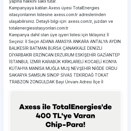
yapma hakkını saklı tutar.
Kampanyaya katılan Axess üyesi TotalEnergies
istasyonlarının listesine axess.com.tr adreslerinden
ulaşabilirsiniz. Detaylı bilgi için: axess.com.tr, juzdan ve
totalenergiesistasyonlari.com.tr
Kampanya dahil olan üye işyeri listesi için tıklayınız İl
Seçiniz: İl Seçin ADANA AMASYA ANKARA ANTALYA AYDIN
BALIKESİR BATMAN BURSA ÇANAKKALE DENİZLİ
DİYARBAKIR ERZİNCAN ERZURUM ESKİŞEHİR GAZİANTEP
İSTANBUL İZMİR KARABÜK KIRKLARELİ KOCAELİ KONYA
KÜTAHYA MANİSA MUĞLA MUŞ NEVŞEHİR NİĞDE ORDU
SAKARYA SAMSUN SİNOP SİVAS TEKİRDAĞ TOKAT
TRABZON ZONGULDAK Bayi Ünvanı Adresi İlçe İl