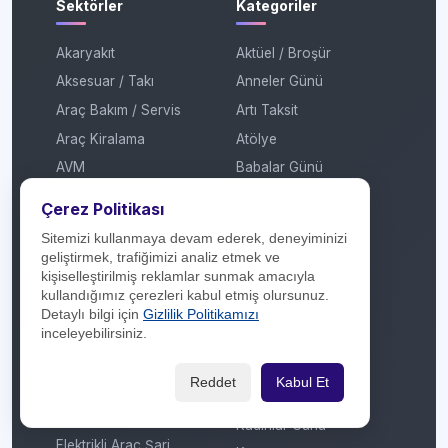
Sektörler
Kategoriler
Akaryakıt
Aktüel / Broşür
Aksesuar / Takı
Anneler Günü
Araç Bakım / Servis
Artı Taksit
Araç Kiralama
Atölye
AVM
Babalar Günü
Ayakkabı / Çanta
Çekiliş
Çerez Politikası
Banka / Finans
Çekiliş Sonucu
Sitemizi kullanmaya devam ederek, deneyiminizi
Beyaz Eşya / Kombi
Efsane Cuma
geliştirmek, trafiğimizi analiz etmek ve
kişiselleştirilmiş reklamlar sunmak amacıyla
Çiçekçilik
Festival
kullandığımız çerezleri kabul etmiş olursunuz.
Çok Katlı Mağaza
Garaj Günleri
Detaylı bilgi için
Gizlilik Politikamızı
inceleyebilirsiniz.
Dijital Platform
Hediye
E-Ticaret / Online
İmza Günü / Söyleşi
Reddet
Kabul Et
Alışveriş
İndirim
Eğitim / Kırtasiye
Kadınlar Günü
Elektrikli Araç Şarj