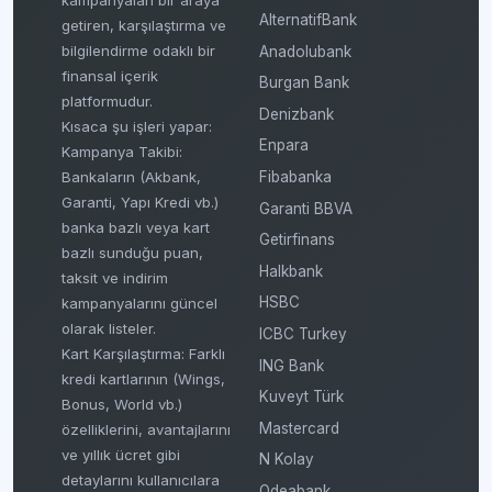
kampanyaları bir araya
AlternatifBank
getiren, karşılaştırma ve
bilgilendirme odaklı bir
Anadolubank
finansal içerik
Burgan Bank
platformudur.
Denizbank
Kısaca şu işleri yapar:
Enpara
Kampanya Takibi:
Fibabanka
Bankaların (Akbank,
Garanti, Yapı Kredi vb.)
Garanti BBVA
banka bazlı veya kart
Getirfinans
bazlı sunduğu puan,
Halkbank
taksit ve indirim
HSBC
kampanyalarını güncel
olarak listeler.
ICBC Turkey
Kart Karşılaştırma: Farklı
ING Bank
kredi kartlarının (Wings,
Kuveyt Türk
Bonus, World vb.)
Mastercard
özelliklerini, avantajlarını
ve yıllık ücret gibi
N Kolay
detaylarını kullanıcılara
Odeabank