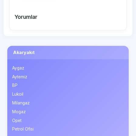
Yorumlar
Akaryakıt
Aygaz
Aytemiz
BP
Lukoil
Milangaz
Mogaz
Opet
Petrol Ofisi