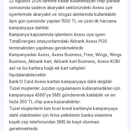
22 Agustos 2026 tarihine kadar kullanılmayan chip-paralar
sonrasında sadece akaryakıt sektöründeki Axess üye
işyerlerinde akaryakıt ve otogaz alımlarında kullanılabilir.
Aynı gün içerisinde yapılan 1500 TL ve üzeri ilk harcama
kampanyaya dahildir.
Kampanya kapsamında işlemlerin Axess üye işyeri
TotalEnergies istasyonlarındaki Akbank Axess POS
terminalinden yapılması gerekmektedir.
Kampanyadan Axess, Axess Business, Free, Wings, Wings
Business, Akbank kart, Akbank kart Business, Axess KOBİ
asıl ve bu kartlara bağlı ek kart sahipleri
faydalanabilecektir.
Bank’O Card Axess kartları kampanyaya dahil değildir.
Tüzel müşteriler Juzdan uygulamasını kullanamadıkları için
kampanyaya 4566’ya SMS göndererek katılabilir ve en
fazla 350 TL chip-para kazanabilirler.
Tüzel müşterilerin tüm ticari kredi kartlarıyla kampanyaya
dahil olabilmeleri için firma yetkilisinin banka sistemine
kayıtlı cep telefonundan SMS ile kayıt olunması
gerekmektedir.