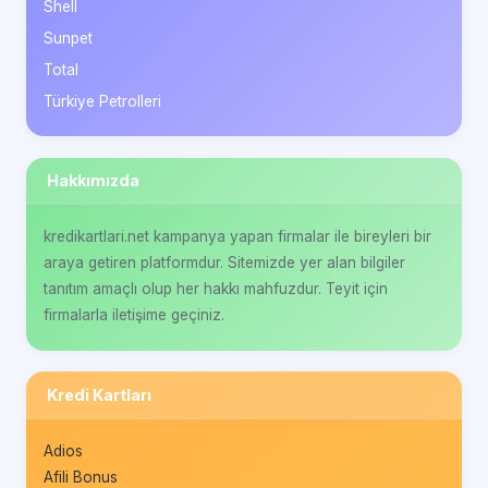
Shell
Sunpet
Total
Türkiye Petrolleri
Hakkımızda
kredikartlari.net kampanya yapan firmalar ile bireyleri bir
araya getiren platformdur. Sitemizde yer alan bilgiler
tanıtım amaçlı olup her hakkı mahfuzdur. Teyit için
firmalarla iletişime geçiniz.
Kredi Kartları
Adios
Afili Bonus