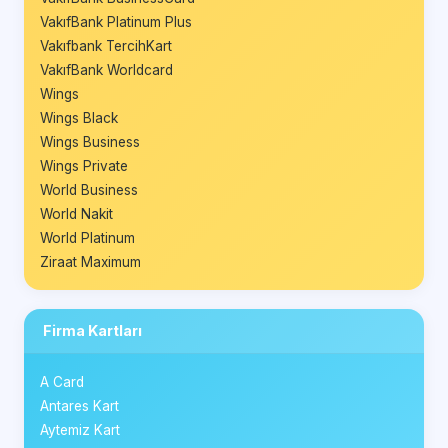
VakıfBank Platinum Plus
Vakıfbank TercihKart
VakıfBank Worldcard
Wings
Wings Black
Wings Business
Wings Private
World Business
World Nakit
World Platinum
Ziraat Maximum
Firma Kartları
A Card
Antares Kart
Aytemiz Kart