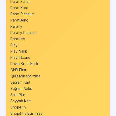
Paraf Esnaf
Paraf Kobi
Paraf Platinum
ParafGenç
Parafly
Parafly Platinum
Parafree
Play
Play Nakit
Play TLcard
Privia Kredi Kartı
QNB First
QNB Miles&Smiles
Sağlam Kart
Sağlam Nakit
Sale Plus
Seyyah Kart
Shop&Fly
Shop&Fly Business