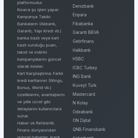
platformudur.
Denizbank
Kısaca şu işleri yapar:
Enpara
Kampanya Takibi:
Fibabanka
Bankaların (Akbank,
Garanti, Yapı Kredi vb.)
Garanti BBVA
banka bazlı veya kart
Getirfinans
bazlı sunduğu puan,
Halkbank
taksit ve indirim
HSBC
kampanyalarını güncel
olarak listeler.
ICBC Turkey
Kart Karşılaştırma: Farklı
ING Bank
kredi kartlarının (Wings,
Kuveyt Türk
Bonus, World vb.)
Mastercard
özelliklerini, avantajlarını
ve yıllık ücret gibi
N Kolay
detaylarını kullanıcılara
Odeabank
sunar.
ON Dijital
Haber ve Rehberlik:
QNB Finansbank
Finans dünyasından
güncel haberler, kredi