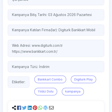
Kampanya Bitiş Tarihi: 03 Ağustos 2026 Pazartesi
Kampanya Katılan Firma(lar):
Digiturk
Bankkart Mobil
Web Adresi:
www.digiturk.com.tr
https://www.bankkart.com.tr/
Kampanya Türü:
İndirim
Bankkart Combo
Digiturk Play
Etiketler:
Yıldız Dolu
kampanya