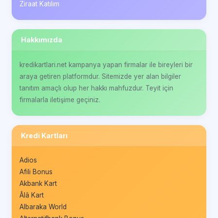
Ziraat Katılım
Hakkımızda
kredikartlari.net kampanya yapan firmalar ile bireyleri bir
araya getiren platformdur. Sitemizde yer alan bilgiler
tanıtım amaçlı olup her hakkı mahfuzdur. Teyit için
firmalarla iletişime geçiniz.
Kredi Kartları
Adios
Afili Bonus
Akbank Kart
Âlâ Kart
Albaraka World