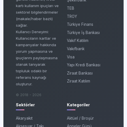
Şekerbank
kartı kullanım ipuçları ve
TEB
sektörel bilgilendirmeler
TROY
(makale/haber bazlı)
Türkiye Finans
sağlar.
Kullanıcı Deneyimi:
Türkiye İş Bankası
Kullanıcıların kartlar ve
Vakıf Katılım
kampanyalar hakkında
Vakıfbank
yorum yapmasına ve
Visa
ipuçlarını paylaşmasına
olanak tanıyarak
Yapı Kredi Bankası
topluluk odaklı bir
Ziraat Bankası
referans kaynağı
Ziraat Katılım
oluşturur.
© 2018 - 2026
Sektörler
Kategoriler
Akaryakıt
Aktüel / Broşür
Aksesuar / Takı
Anneler Günü