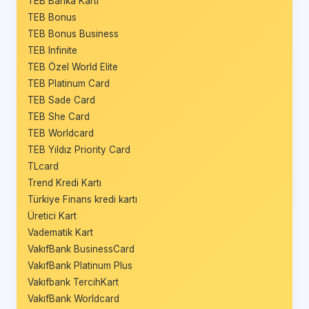
TEB Banka Kartı
TEB Bonus
TEB Bonus Business
TEB Infinite
TEB Özel World Elite
TEB Platinum Card
TEB Sade Card
TEB She Card
TEB Worldcard
TEB Yıldız Priority Card
TLcard
Trend Kredi Kartı
Türkiye Finans kredi kartı
Üretici Kart
Vadematik Kart
VakıfBank BusinessCard
VakıfBank Platinum Plus
Vakıfbank TercihKart
VakıfBank Worldcard