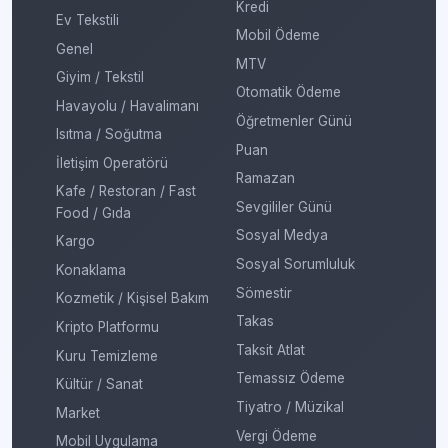
Kredi
Ev Tekstili
Mobil Ödeme
Genel
MTV
Giyim / Tekstil
Otomatik Ödeme
Havayolu / Havalimanı
Öğretmenler Günü
Isıtma / Soğutma
Puan
İletişim Operatörü
Ramazan
Kafe / Restoran / Fast
Sevgililer Günü
Food / Gıda
Sosyal Medya
Kargo
Sosyal Sorumluluk
Konaklama
Sömestir
Kozmetik / Kişisel Bakım
Takas
Kripto Platformu
Taksit Atlat
Kuru Temizleme
Temassız Ödeme
Kültür / Sanat
Tiyatro / Müzikal
Market
Vergi Ödeme
Mobil Uygulama