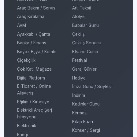
Araç Bakım / Servis
Artı Taksit
Araç Kiralama
Atölye
AVM
Babalar Günü
Ayakkabı / Çanta
Çekiliş
Banka / Finans
Çekiliş Sonucu
Beyaz Eşya / Kombi
Efsane Cuma
Çiçekçilik
Festival
Çok Katlı Mağaza
Garaj Günleri
Dijital Platform
Hediye
E-Ticaret / Online
İmza Günü / Söyleşi
Alışveriş
İndirim
Eğitim / Kırtasiye
Kadınlar Günü
Elektrikli Araç Şarj
Kermes
İstasyonu
Kitap Fuarı
Elektronik
Konser / Sergi
Enerji