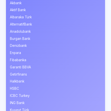
Akbank
Aktif Bank
Albaraka Türk
AlternatifBank
Anadolubank
Burgan Bank
Denizbank
Enpara
Fibabanka
Garanti BBVA
Getirfinans
Halkbank
HSBC
ICBC Turkey
ING Bank
Kuveyt Türk