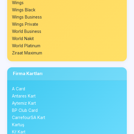
Wings
Wings Black
Wings Business
Wings Private
World Business
World Nakit
World Platinum
Ziraat Maximum
Firma Kartları
A Card
Antares Kart
Aytemiz Kart
BP Club Card
CarrefourSA Kart
Kartuş
Ki! Kart