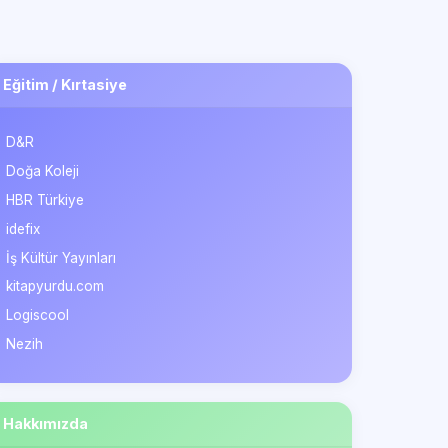
Eğitim / Kırtasiye
D&R
Doğa Koleji
HBR Türkiye
idefix
İş Kültür Yayınları
kitapyurdu.com
Logiscool
Nezih
Hakkımızda