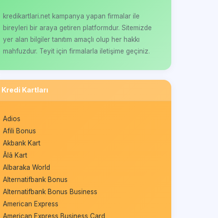
kredikartlari.net kampanya yapan firmalar ile
bireyleri bir araya getiren platformdur. Sitemizde
yer alan bilgiler tanıtım amaçlı olup her hakkı
mahfuzdur. Teyit için firmalarla iletişime geçiniz.
Kredi Kartları
Adios
Afili Bonus
Akbank Kart
Âlâ Kart
Albaraka World
Alternatifbank Bonus
Alternatifbank Bonus Business
American Express
American Express Business Card