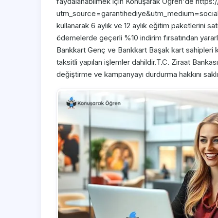
faydalanabilmek için Konuşarak Öğren'de https:
utm_source=garantihediye&utm_medium=social&ut
kullanarak 6 aylık ve 12 aylık eğitim paketlerini s
ödemelerde geçerli %10 indirim fırsatından yararlan
Bankkart Genç ve Bankkart Başak kart sahipleri
taksitli yapılan işlemler dahildir.T.C. Ziraat Ban
değiştirme ve kampanyayı durdurma hakkını saklı 