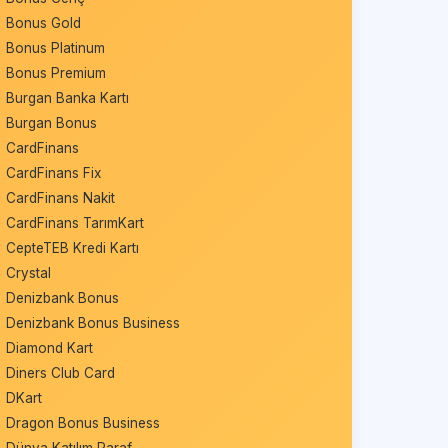
Bonus Gold
Bonus Platinum
Bonus Premium
Burgan Banka Kartı
Burgan Bonus
CardFinans
CardFinans Fix
CardFinans Nakit
CardFinans TarımKart
CepteTEB Kredi Kartı
Crystal
Denizbank Bonus
Denizbank Bonus Business
Diamond Kart
Diners Club Card
DKart
Dragon Bonus Business
Dünya Katılım Paraf