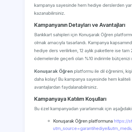
kampanya sayesinde hem hediye derslerden yarar
kazanabilirsiniz.
Kampanyanın Detayları ve Avantajları
Bankkart sahipleri için Konuşarak Öğren platformu
olmak amacıyla tasarlandı. Kampanya kapsamında 6 
hediye ders verilirken, 12 aylık paketlere ise ta
ödemelerde geçerli olan %10 indirimle bütçenizi ra
Konuşarak Öğren
platformu ile dil öğrenimi, kiş
daha kolay! Bu kampanya sayesinde hem kaliteli e
avantajlardan faydalanabilirsiniz.
Kampanyaya Katılım Koşulları
Bu özel kampanyadan yararlanmak için aşağıdaki 
Konuşarak Öğren platformuna
https://
utm_source=garantihediye&utm_medi