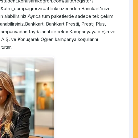
//student.konusarakogren.com/auth/register?
m_campaign=ziraat linki üzerinden Bannkart'ınızı
atın alabilirsiniz.Ayrıca tüm paketlerde sadece tek çekim
abilirsiniz.Bankkart, Bankkart Prestij, Prestij Plus,
 kampanyadan faydalanabilecektir.Kampanyaya peşin ve
kası A.Ş. ve Konuşarak Öğren kampanya koşullarını
tutar.