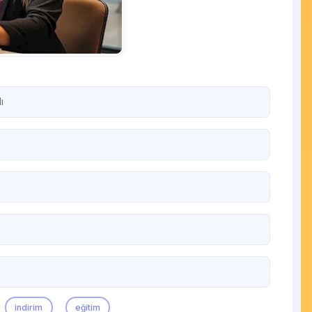
ı
indirim
eğitim