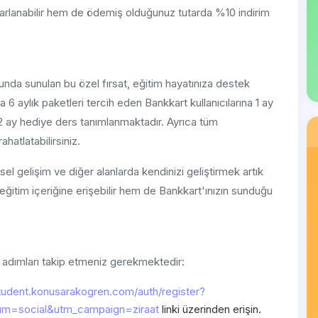
lanabilir hem de ödemiş olduğunuz tutarda %10 indirim
nda sunulan bu özel fırsat, eğitim hayatınıza destek
aylık paketleri tercih eden Bankkart kullanıcılarına 1 ay
m 2 ay hediye ders tanımlanmaktadır. Ayrıca tüm
hatlatabilirsiniz.
isel gelişim ve diğer alanlarda kendinizi geliştirmek artık
ğitim içeriğine erişebilir hem de Bankkart'ınızın sunduğu
adımları takip etmeniz gerekmektedir:
student.konusarakogren.com/auth/register?
um=social&utm_campaign=ziraat
linki üzerinden erişin.