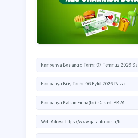
Kampanya Başlangıç Tarihi: 07 Temmuz 2026 Sal
Kampanya Bitiş Tarihi: 06 Eylül 2026 Pazar
Kampanya Katılan Firma(lar):
Garanti BBVA
Web Adresi:
https://www.garanti.com.tr/tr