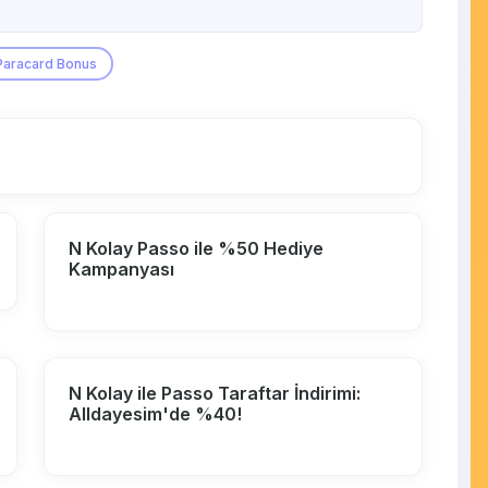
Paracard Bonus
N Kolay Passo ile %50 Hediye
Kampanyası
N Kolay ile Passo Taraftar İndirimi:
Alldayesim'de %40!