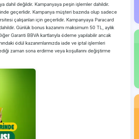
 dahil değildir. Kampanyaya peşin işlemler dahildir.
rinde geçerlidir. Kampanya müşteri bazında olup sadece
sitesi çalışanları için geçerlidir. Kampanyaya Paracard
r dahildir. Günlük bonus kazanımı maksimum 50 TL, aylık
Diğer Garanti BBVA kartlarıyla ödeme yapılabilir ancak
ki ödül kazanımlarınızda iade ve iptal işlemleri
lediği zaman sona erdirme veya koşullarını değiştirme