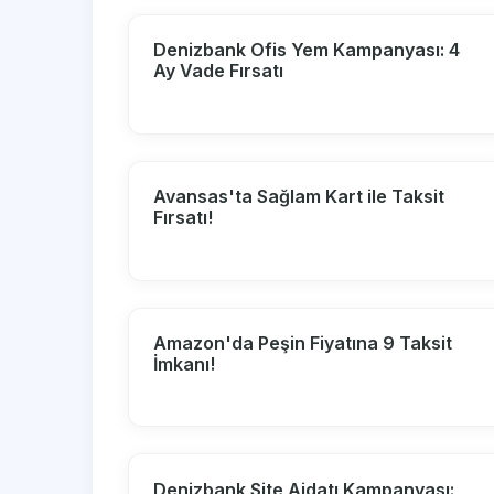
Denizbank Ofis Yem Kampanyası: 4
Ay Vade Fırsatı
Avansas'ta Sağlam Kart ile Taksit
Fırsatı!
Amazon'da Peşin Fiyatına 9 Taksit
İmkanı!
Denizbank Site Aidatı Kampanyası: