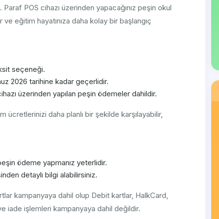
n. Paraf POS cihazı üzerinden yapacağınız peşin okul
r ve eğitim hayatınıza daha kolay bir başlangıç
sit seçeneği.
2026 tarihine kadar geçerlidir.
azı üzerinden yapılan peşin ödemeler dahildir.
cretlerinizi daha planlı bir şekilde karşılayabilir,
 peşin ödeme yapmanız yeterlidir.
nden detaylı bilgi alabilirsiniz.
artlar kampanyaya dahil olup Debit kartlar, HalkCard,
l ve iade işlemleri kampanyaya dahil değildir.