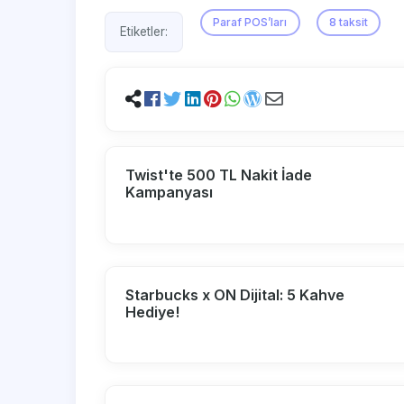
Paraf POS’ları
8 taksit
Etiketler:
Twist'te 500 TL Nakit İade
Kampanyası
Starbucks x ON Dijital: 5 Kahve
Hediye!