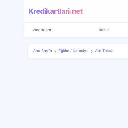
Kredikartlari.net
WorldCard
Bonus
Ana Sayfa
Eğitim / Kırtasiye
Artı Taksit