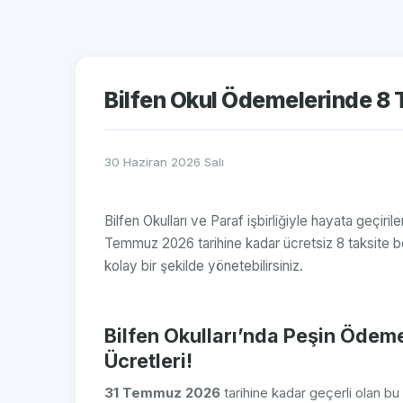
Bilfen Okul Ödemelerinde 8 T
30 Haziran 2026 Salı
Bilfen Okulları ve Paraf işbirliğiyle hayata geçi
Temmuz 2026 tarihine kadar ücretsiz 8 taksite böl
kolay bir şekilde yönetebilirsiniz.
Bilfen Okulları’nda Peşin Ödeme
Ücretleri!
31 Temmuz 2026
tarihine kadar geçerli olan bu