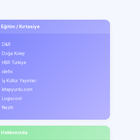
Eğitim / Kırtasiye
D&R
Doğa Koleji
HBR Türkiye
idefix
İş Kültür Yayınları
kitapyurdu.com
Logiscool
Nezih
Hakkımızda