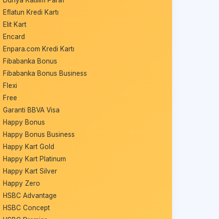
Eflatun Kredi Kartı
Elit Kart
Encard
Enpara.com Kredi Kartı
Fibabanka Bonus
Fibabanka Bonus Business
Flexi
Free
Garanti BBVA Visa
Happy Bonus
Happy Bonus Business
Happy Kart Gold
Happy Kart Platinum
Happy Kart Silver
Happy Zero
HSBC Advantage
HSBC Concept