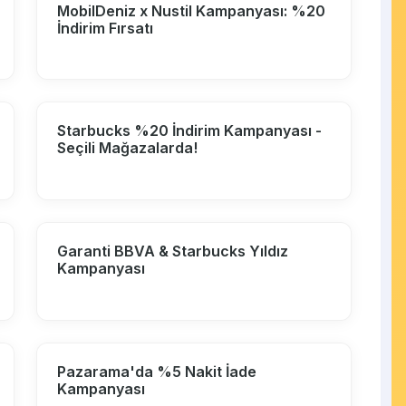
MobilDeniz x Nustil Kampanyası: %20
İndirim Fırsatı
Starbucks %20 İndirim Kampanyası -
Seçili Mağazalarda!
Garanti BBVA & Starbucks Yıldız
Kampanyası
Pazarama'da %5 Nakit İade
Kampanyası