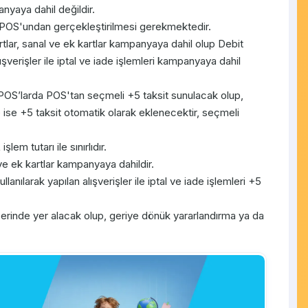
yaya dahil değildir.
 POS'undan gerçekleştirilmesi gerekmektedir.
artlar, sanal ve ek kartlar kampanyaya dahil olup Debit
ışverişler ile iptal ve iade işlemleri kampanyaya dahil
iki POS’larda POS'tan seçmeli +5 taksit sunulacak olup,
e ise +5 taksit otomatik olarak eklenecektir, seçmeli
lem tutarı ile sınırlıdır.
 ve ek kartlar kampanyaya dahildir.
llanılarak yapılan alışverişler ile iptal ve iade işlemleri +5
üzerinde yer alacak olup, geriye dönük yararlandırma ya da