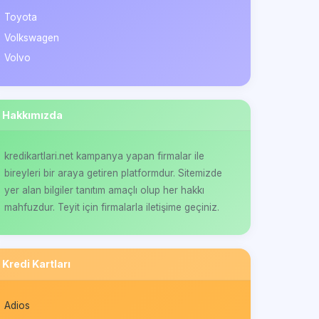
Toyota
Volkswagen
Volvo
Hakkımızda
kredikartlari.net kampanya yapan firmalar ile
bireyleri bir araya getiren platformdur. Sitemizde
yer alan bilgiler tanıtım amaçlı olup her hakkı
mahfuzdur. Teyit için firmalarla iletişime geçiniz.
Kredi Kartları
Adios