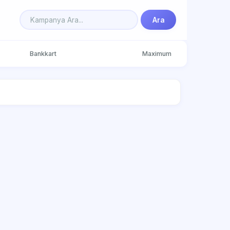
Ara
Bankkart
Maximum