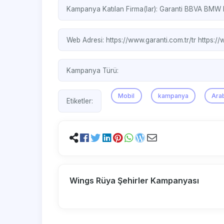
Kampanya Katılan Firma(lar):
Garanti BBVA
BMW
Web Adresi:
https://www.garanti.com.tr/tr
https:/
Kampanya Türü:
Mobil
kampanya
Ara
Etiketler:
Wings Rüya Şehirler Kampanyası