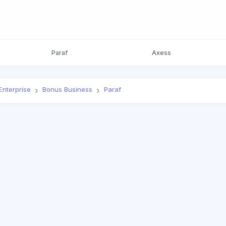
Paraf
Axess
Enterprise
Bonus Business
Paraf