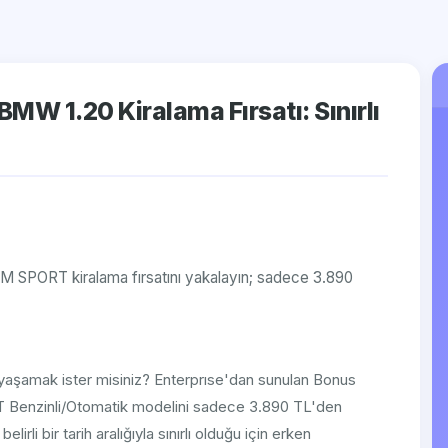
BMW 1.20 Kiralama Fırsatı: Sınırlı
 M SPORT kiralama fırsatını yakalayın; sadece 3.890
a yaşamak ister misiniz? Enterprıse'dan sunulan Bonus
 Benzinli/Otomatik modelini sadece 3.890 TL'den
irli bir tarih aralığıyla sınırlı olduğu için erken