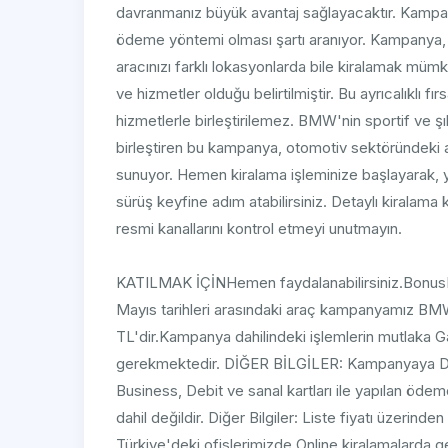
davranmanız büyük avantaj sağlayacaktır. Kampa
ödeme yöntemi olması şartı aranıyor. Kampanya, 
aracınızı farklı lokasyonlarda bile kiralamak mü
ve hizmetler olduğu belirtilmiştir. Bu ayrıcalıklı fı
hizmetlerle birleştirilemez. BMW'nin sportif ve şık 
birleştiren bu kampanya, otomotiv sektöründeki ar
sunuyor. Hemen kiralama işleminize başlayarak, 
sürüş keyfine adım atabilirsiniz. Detaylı kiralama 
resmi kanallarını kontrol etmeyi unutmayın.
KATILMAK İÇİNHemen faydalanabilirsiniz.Bon
Mayıs tarihleri arasındaki araç kampanyamız B
TL'dir.Kampanya dahilindeki işlemlerin mutlaka G
gerekmektedir. DİĞER BİLGİLER: Kampanyaya Da
Business, Debit ve sanal kartları ile yapılan ödem
dahil değildir. Diğer Bilgiler: Liste fiyatı üzerin
Türkiye'deki ofislerimizde Online kiralamalarda geç