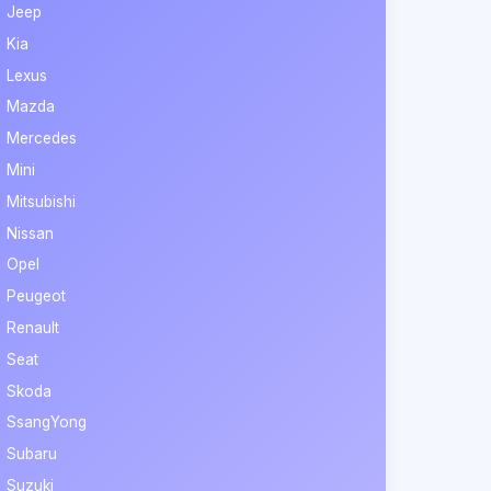
Jeep
Kia
Lexus
Mazda
Mercedes
Mini
Mitsubishi
Nissan
Opel
Peugeot
Renault
Seat
Skoda
SsangYong
Subaru
Suzuki