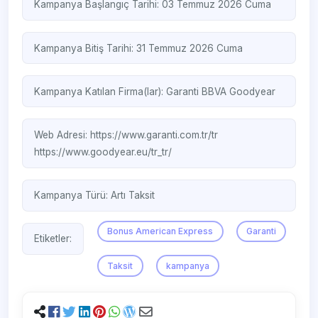
Kampanya Başlangıç Tarihi: 03 Temmuz 2026 Cuma
Kampanya Bitiş Tarihi: 31 Temmuz 2026 Cuma
Kampanya Katılan Firma(lar):
Garanti BBVA
Goodyear
Web Adresi:
https://www.garanti.com.tr/tr
https://www.goodyear.eu/tr_tr/
Kampanya Türü:
Artı Taksit
Bonus American Express
Garanti
Etiketler:
Taksit
kampanya