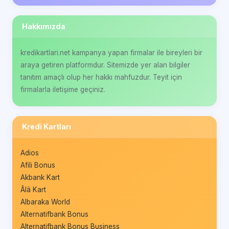
Hakkımızda
kredikartlari.net kampanya yapan firmalar ile bireyleri bir
araya getiren platformdur. Sitemizde yer alan bilgiler
tanıtım amaçlı olup her hakkı mahfuzdur. Teyit için
firmalarla iletişime geçiniz.
Kredi Kartları
Adios
Afili Bonus
Akbank Kart
Âlâ Kart
Albaraka World
Alternatifbank Bonus
Alternatifbank Bonus Business