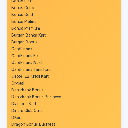
Bonus Flexi
Bonus Genç
Bonus Gold
Bonus Platinum
Bonus Premium
Burgan Banka Kartı
Burgan Bonus
CardFinans
CardFinans Fix
CardFinans Nakit
CardFinans TarımKart
CepteTEB Kredi Kartı
Crystal
Denizbank Bonus
Denizbank Bonus Business
Diamond Kart
Diners Club Card
DKart
Dragon Bonus Business