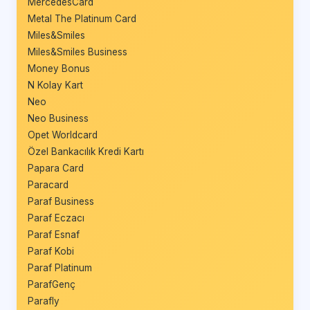
MercedesCard
Metal The Platinum Card
Miles&Smiles
Miles&Smiles Business
Money Bonus
N Kolay Kart
Neo
Neo Business
Opet Worldcard
Özel Bankacılık Kredi Kartı
Papara Card
Paracard
Paraf Business
Paraf Eczacı
Paraf Esnaf
Paraf Kobi
Paraf Platinum
ParafGenç
Parafly