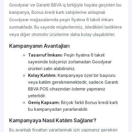
Goodyear ve Garanti BBVA iş birliğiyle hayata geçirilen bu
kampanya, Bonus kredi kartı sahiplerine anlaşmalı
Goodyear mağazalarında peşin fiyatına 6 taksit imkanı
sunmaktadır. Bu sayede müşterilerimiz, istedikleri lastiklere
veya diğer otomotiv ürünlerine daha kolay ulaşabilirler.
Kampanyanın Avantajları
Tasarruf İmkanı:
Peşin fiyatına 6 taksit
sayesinde bütçenizi zorlamadan Goodyear
ürünleri satın alabilirsiniz.
Kolay Katılım:
Kampanyaya özel bir başvuru
veya katılım gerekmemektedir, sadece Garanti
BBVA POS cihazından ödeme yapmanız
yeterlidir.
Geniş Kapsam:
Birçok farklı Bonus kredi kartı
bu kampanyadan yararlanabilir.
Kampanyaya Nasıl Katılım Sağlanır?
Bu avantajlı fırsattan yararlanmak için yapmanız gereken