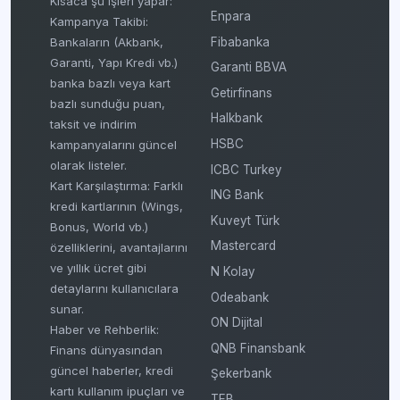
Kısaca şu işleri yapar:
Enpara
Kampanya Takibi:
Fibabanka
Bankaların (Akbank,
Garanti, Yapı Kredi vb.)
Garanti BBVA
banka bazlı veya kart
Getirfinans
bazlı sunduğu puan,
Halkbank
taksit ve indirim
HSBC
kampanyalarını güncel
olarak listeler.
ICBC Turkey
Kart Karşılaştırma: Farklı
ING Bank
kredi kartlarının (Wings,
Kuveyt Türk
Bonus, World vb.)
Mastercard
özelliklerini, avantajlarını
ve yıllık ücret gibi
N Kolay
detaylarını kullanıcılara
Odeabank
sunar.
ON Dijital
Haber ve Rehberlik:
QNB Finansbank
Finans dünyasından
güncel haberler, kredi
Şekerbank
kartı kullanım ipuçları ve
TEB