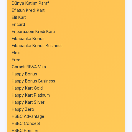
Dünya Katılım Paraf
Eflatun Kredi Kartı
Elit Kart
Encard
Enpara.com Kredi Kartı
Fibabanka Bonus
Fibabanka Bonus Business
Flexi
Free
Garanti BBVA Visa
Happy Bonus
Happy Bonus Business
Happy Kart Gold
Happy Kart Platinum
Happy Kart Silver
Happy Zero
HSBC Advantage
HSBC Concept
HSBC Premier