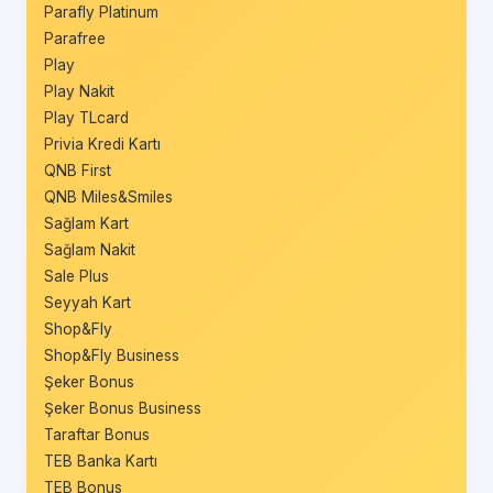
Parafly Platinum
Parafree
Play
Play Nakit
Play TLcard
Privia Kredi Kartı
QNB First
QNB Miles&Smiles
Sağlam Kart
Sağlam Nakit
Sale Plus
Seyyah Kart
Shop&Fly
Shop&Fly Business
Şeker Bonus
Şeker Bonus Business
Taraftar Bonus
TEB Banka Kartı
TEB Bonus