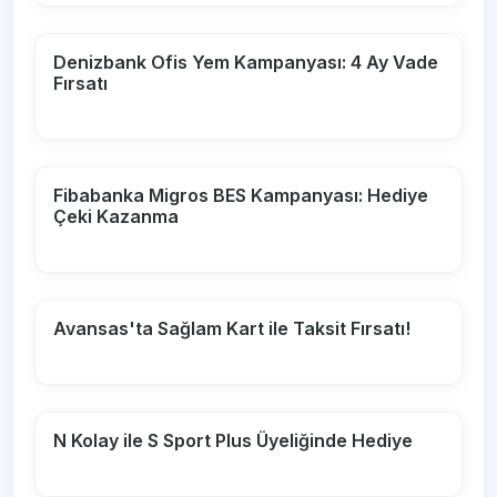
Denizbank Ofis Yem Kampanyası: 4 Ay Vade
Fırsatı
Fibabanka Migros BES Kampanyası: Hediye
Çeki Kazanma
Avansas'ta Sağlam Kart ile Taksit Fırsatı!
N Kolay ile S Sport Plus Üyeliğinde Hediye