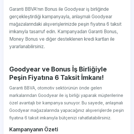
Garanti BBVA'nın Bonus ile Goodyear iş birliğinde
gerçekleştirdiği kampanyayla, anlaşmalı Goodyear
mağazalarındaki alışverişlerinizde peşin fiyatına 6 taksit
imkanıyla tasarruf edin. Kampanyadan Garanti Bonus,
Money Bonus ve diğer desteklenen kredi kartları ile
yararlanabilirsiniz.
Goodyear ve Bonus İş Birliğiyle
Peşin Fiyatına 6 Taksit İmkanı!
Garanti BBVA, otomotiv sektörünün önde gelen
markalarından Goodyear ile iş birliği yaparak müşterilerine
özel avantajlı bir kampanya sunuyor. Bu sayede, anlaşmalı
Goodyear mağazalarında yapacağınız alışverişlerde peşin
fiyatına 6 taksit imkanıyla bütçenizi rahatlatabilirsiniz.
Kampanyanın Özeti