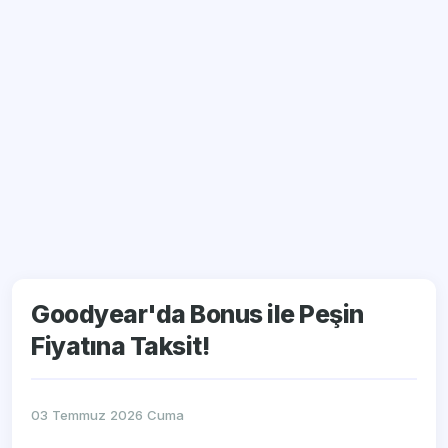
Goodyear'da Bonus ile Peşin
Fiyatına Taksit!
03 Temmuz 2026 Cuma