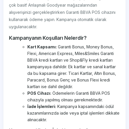
çok basit! Anlaşmalı Goodyear mağazalarından
alışverişinizi gerçekleştirirken Garanti BBVA POS cihazını
kullanarak ödeme yapın. Kampanya otomatik olarak
uygulanacaktır.
Kampanyanın Koşulları Nelerdir?
Kart Kapsamı:
Garanti Bonus, Money Bonus,
Flexi, American Express, Miles&Smiles Garanti
BBVA kredi kartları ve Shop&Fly kredi kartları
kampanyaya dahildir. Ek kartlar ve sanal kartlar
da bu kapsama girer. Ticari Kartlar, Altın Bonus,
Paracard, Bonus Genç ve Bonus Flexi kredi
kartları ise dahil değildir.
POS Cihazı:
Ödemelerin Garanti BBVA POS
cihazıyla yapılmış olması gerekmektedir.
İade İşlemleri:
Kampanya kapsamındaki ödül
kazanımlarınızda iade veya iptal işlemleri dikkate
alınacaktır.