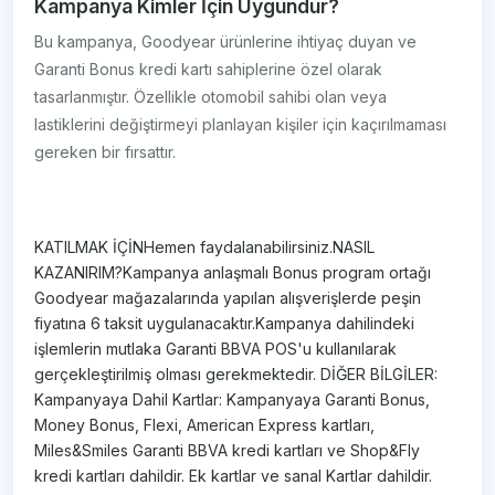
Kampanya Kimler İçin Uygundur?
Bu kampanya, Goodyear ürünlerine ihtiyaç duyan ve
Garanti Bonus kredi kartı sahiplerine özel olarak
tasarlanmıştır. Özellikle otomobil sahibi olan veya
lastiklerini değiştirmeyi planlayan kişiler için kaçırılmaması
gereken bir fırsattır.
KATILMAK İÇİNHemen faydalanabilirsiniz.NASIL
KAZANIRIM?Kampanya anlaşmalı Bonus program ortağı
Goodyear mağazalarında yapılan alışverişlerde peşin
fiyatına 6 taksit uygulanacaktır.Kampanya dahilindeki
işlemlerin mutlaka Garanti BBVA POS'u kullanılarak
gerçekleştirilmiş olması gerekmektedir. DİĞER BİLGİLER:
Kampanyaya Dahil Kartlar: Kampanyaya Garanti Bonus,
Money Bonus, Flexi, American Express kartları,
Miles&Smiles Garanti BBVA kredi kartları ve Shop&Fly
kredi kartları dahildir. Ek kartlar ve sanal Kartlar dahildir.