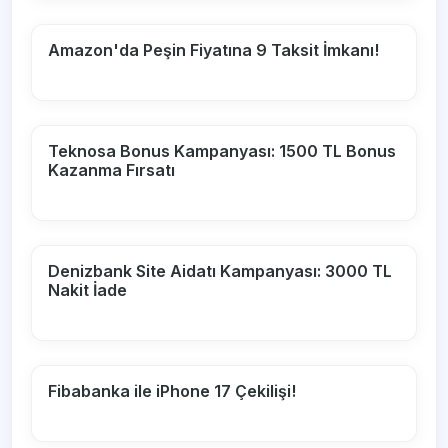
Amazon'da Peşin Fiyatına 9 Taksit İmkanı!
Teknosa Bonus Kampanyası: 1500 TL Bonus
Kazanma Fırsatı
Denizbank Site Aidatı Kampanyası: 3000 TL
Nakit İade
Fibabanka ile iPhone 17 Çekilişi!