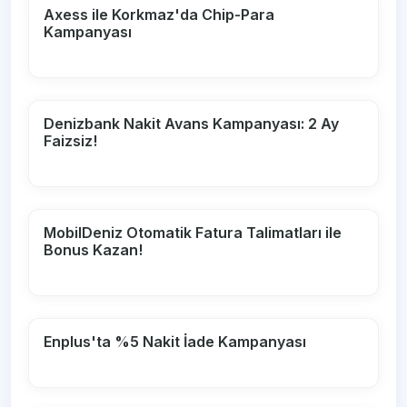
Axess ile Korkmaz'da Chip-Para
Kampanyası
Denizbank Nakit Avans Kampanyası: 2 Ay
Faizsiz!
MobilDeniz Otomatik Fatura Talimatları ile
Bonus Kazan!
Enplus'ta %5 Nakit İade Kampanyası