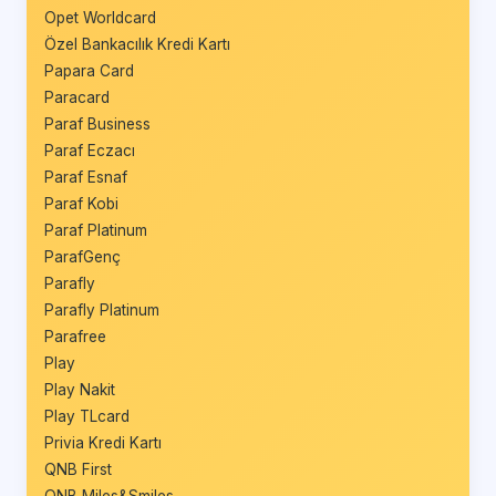
Opet Worldcard
Özel Bankacılık Kredi Kartı
Papara Card
Paracard
Paraf Business
Paraf Eczacı
Paraf Esnaf
Paraf Kobi
Paraf Platinum
ParafGenç
Parafly
Parafly Platinum
Parafree
Play
Play Nakit
Play TLcard
Privia Kredi Kartı
QNB First
QNB Miles&Smiles