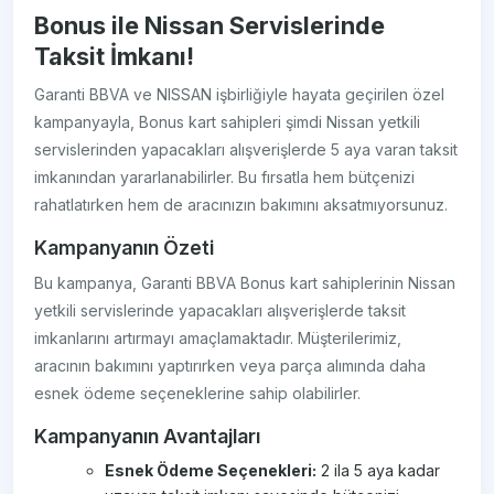
Bonus ile Nissan Servislerinde
Taksit İmkanı!
Garanti BBVA ve NISSAN işbirliğiyle hayata geçirilen özel
kampanyayla, Bonus kart sahipleri şimdi Nissan yetkili
servislerinden yapacakları alışverişlerde 5 aya varan taksit
imkanından yararlanabilirler. Bu fırsatla hem bütçenizi
rahatlatırken hem de aracınızın bakımını aksatmıyorsunuz.
Kampanyanın Özeti
Bu kampanya, Garanti BBVA Bonus kart sahiplerinin Nissan
yetkili servislerinde yapacakları alışverişlerde taksit
imkanlarını artırmayı amaçlamaktadır. Müşterilerimiz,
aracının bakımını yaptırırken veya parça alımında daha
esnek ödeme seçeneklerine sahip olabilirler.
Kampanyanın Avantajları
Esnek Ödeme Seçenekleri:
2 ila 5 aya kadar