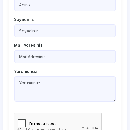
Soyadınız
Mail Adresiniz
Yorumunuz