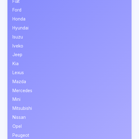
Fiat
Ford
Honda
Hyundai
Isuzu
Iveko
Jeep
Kia
Lexus
Mazda
Mercedes
Mini
Mitsubishi
Nissan
Opel
Peugeot