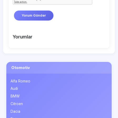
Yorum Gönder
Yorumlar
Otomotiv
Alfa Romeo
Audi
BMW
Citroen
Dacia