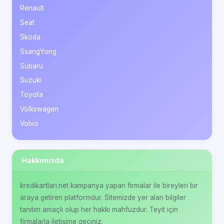
Renault
Seat
Skoda
SsangYong
Subaru
Suzuki
Toyota
Volkswagen
Volvo
Hakkımızda
kredikartlari.net kampanya yapan firmalar ile bireyleri bir
araya getiren platformdur. Sitemizde yer alan bilgiler
tanıtım amaçlı olup her hakkı mahfuzdur. Teyit için
firmalarla iletişime geçiniz.