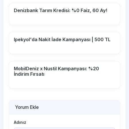
Denizbank Tarım Kredisi: %0 Faiz, 60 Ay!
Ipekyol'da Nakit İade Kampanyası | 500 TL
MobilDeniz x Nustil Kampanyası: %20
İndirim Fırsatı
Yorum Ekle
Adınız