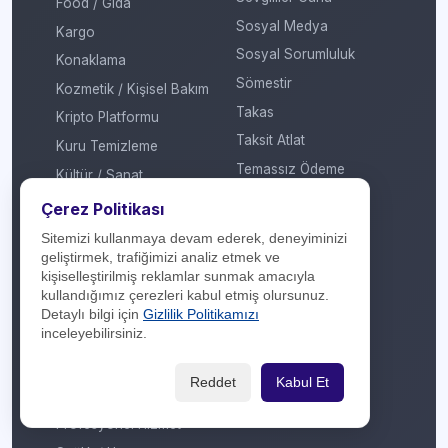
Food / Gıda
Sosyal Medya
Kargo
Sosyal Sorumluluk
Konaklama
Sömestir
Kozmetik / Kişisel Bakım
Takas
Kripto Platformu
Taksit Atlat
Kuru Temizleme
Temassız Ödeme
Kültür / Sanat
Tiyatro / Müzikal
Market
Çerez Politikası
Vergi Ödeme
Mobil Uygulama
Sitemizi kullanmaya devam ederek, deneyiminizi
Yarışma
geliştirmek, trafiğimizi analiz etmek ve
Mobilya / Dekorasyon
kişiselleştirilmiş reklamlar sunmak amacıyla
Yılbaşı
Mutfak Gereçleri /
kullandığımız çerezleri kabul etmiş olursunuz.
Küçük Ev Aletleri
Yöresel Ürünler
Detaylı bilgi için
Gizlilik Politikamızı
inceleyebilirsiniz.
Optik / Saat
Otomotiv
Reddet
Kabul Et
Oyuncak / Çocuk
Profesyonel Hizmet