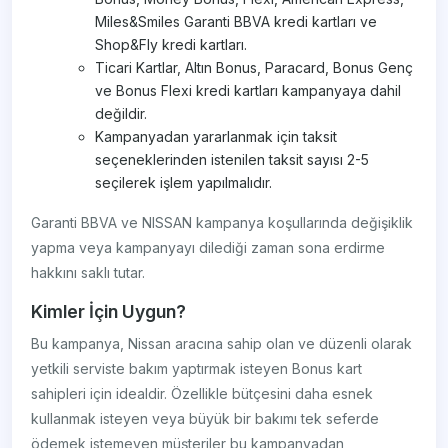
Miles&Smiles Garanti BBVA kredi kartları ve
Shop&Fly kredi kartları.
Ticari Kartlar, Altın Bonus, Paracard, Bonus Genç
ve Bonus Flexi kredi kartları kampanyaya dahil
değildir.
Kampanyadan yararlanmak için taksit
seçeneklerinden istenilen taksit sayısı 2-5
seçilerek işlem yapılmalıdır.
Garanti BBVA ve NISSAN kampanya koşullarında değişiklik
yapma veya kampanyayı dilediği zaman sona erdirme
hakkını saklı tutar.
Kimler İçin Uygun?
Bu kampanya, Nissan aracına sahip olan ve düzenli olarak
yetkili serviste bakım yaptırmak isteyen Bonus kart
sahipleri için idealdir. Özellikle bütçesini daha esnek
kullanmak isteyen veya büyük bir bakımı tek seferde
ödemek istemeyen müşteriler bu kampanyadan