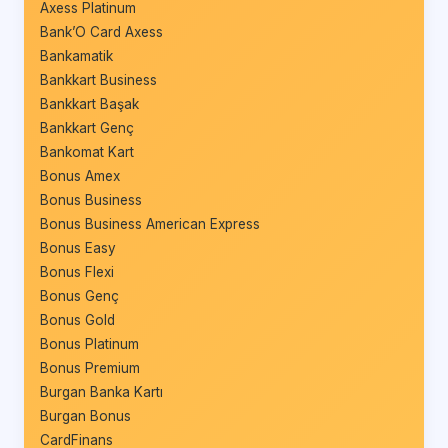
Axess Platinum
Bank’O Card Axess
Bankamatik
Bankkart Business
Bankkart Başak
Bankkart Genç
Bankomat Kart
Bonus Amex
Bonus Business
Bonus Business American Express
Bonus Easy
Bonus Flexi
Bonus Genç
Bonus Gold
Bonus Platinum
Bonus Premium
Burgan Banka Kartı
Burgan Bonus
CardFinans