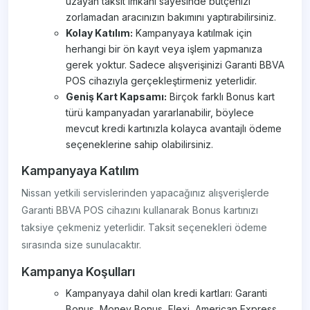
uzayan taksit imkanı sayesinde bütçenizi
zorlamadan aracınızın bakımını yaptırabilirsiniz.
Kolay Katılım:
Kampanyaya katılmak için
herhangi bir ön kayıt veya işlem yapmanıza
gerek yoktur. Sadece alışverişinizi Garanti BBVA
POS cihazıyla gerçekleştirmeniz yeterlidir.
Geniş Kart Kapsamı:
Birçok farklı Bonus kart
türü kampanyadan yararlanabilir, böylece
mevcut kredi kartınızla kolayca avantajlı ödeme
seçeneklerine sahip olabilirsiniz.
Kampanyaya Katılım
Nissan yetkili servislerinden yapacağınız alışverişlerde
Garanti BBVA POS cihazını kullanarak Bonus kartınızı
taksiye çekmeniz yeterlidir. Taksit seçenekleri ödeme
sırasında size sunulacaktır.
Kampanya Koşulları
Kampanyaya dahil olan kredi kartları: Garanti
Bonus, Money Bonus, Flexi, American Express,