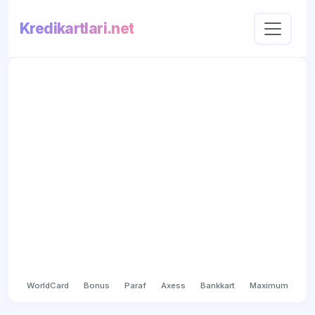
Kredikartlari.net
WorldCard
Bonus
Paraf
Axess
Bankkart
Maximum