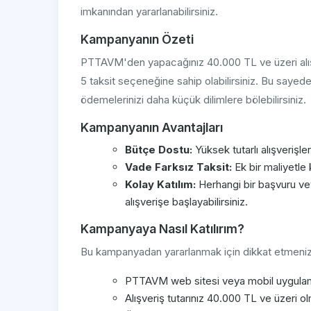
imkanından yararlanabilirsiniz.
Kampanyanın Özeti
PTTAVM'den yapacağınız 40.000 TL ve üzeri alış
5 taksit seçeneğine sahip olabilirsiniz. Bu sayed
ödemelerinizi daha küçük dilimlere bölebilirsiniz.
Kampanyanın Avantajları
Bütçe Dostu:
Yüksek tutarlı alışverişle
Vade Farksız Taksit:
Ek bir maliyetle 
Kolay Katılım:
Herhangi bir başvuru ve
alışverişe başlayabilirsiniz.
Kampanyaya Nasıl Katılırım?
Bu kampanyadan yararlanmak için dikkat etmeniz
PTTAVM web sitesi veya mobil uygulama
Alışveriş tutarınız 40.000 TL ve üzeri olm