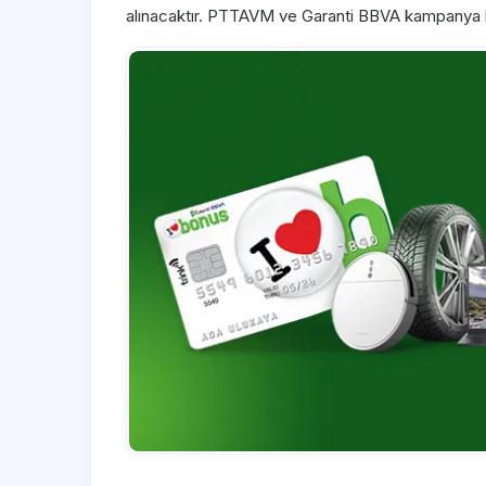
alınacaktır. PTTAVM ve Garanti BBVA kampanya koş