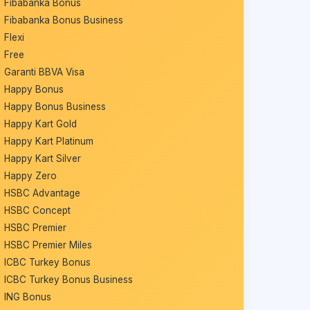
Fibabanka Bonus
Fibabanka Bonus Business
Flexi
Free
Garanti BBVA Visa
Happy Bonus
Happy Bonus Business
Happy Kart Gold
Happy Kart Platinum
Happy Kart Silver
Happy Zero
HSBC Advantage
HSBC Concept
HSBC Premier
HSBC Premier Miles
ICBC Turkey Bonus
ICBC Turkey Bonus Business
ING Bonus