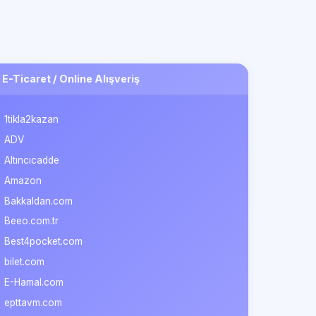
E-Ticaret / Online Alışveriş
1tikla2kazan
ADV
Altıncıcadde
Amazon
Bakkaldan.com
Beeo.com.tr
Best4pocket.com
bilet.com
E-Hamal.com
epttavm.com