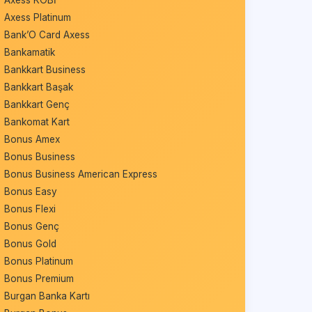
Axess KOBİ
Axess Platinum
Bank’O Card Axess
Bankamatik
Bankkart Business
Bankkart Başak
Bankkart Genç
Bankomat Kart
Bonus Amex
Bonus Business
Bonus Business American Express
Bonus Easy
Bonus Flexi
Bonus Genç
Bonus Gold
Bonus Platinum
Bonus Premium
Burgan Banka Kartı