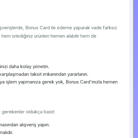
verişlerde, Bonus Card ile ödeme yaparak vade farksız
e hem istediğiniz ürünleri hemen alabilir hem de
rinizi daha kolay yönetin.
karşılaşmadan taksit imkanından yararlanın.
ya işlem yapmanıza gerek yok, Bonus Card'ınızla hemen
 gerekenler oldukça basit:
sından alışveriş yapın.
alıdır.