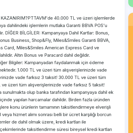
L KAZANIRIM?PTTAVM'de 40.000 TL ve üzeri işlemlerde
anya dahilindeki işlemlerin mutlaka Garanti BBVA POS'u
edir. DİĞER BİLGİLER: Kampanyaya Dahil Kartlar: Bonus,
Bonus Business, Shop&Fly, Miles&Smiles Garanti BBVA,
s Card, Miles&Smiles American Express Card ve
dir. Altın Bonus ve Paracard dahil değildir.
 Diğer Bilgiler: Kampanyadan faydalanmak için ödeme
ktedir. 1.000 TL ve üzeri tüm alışverişlerinizde vade
lerinizde vade farksız 3 taksit! 30.000 TL ve üzeri tüm
 ve üzeri tüm alışverişlerinizde vade farksız 5 taksit!
da sunulmakta olup banka tarafından kampanyaya dahil ek
çinde yapılan harcamalar dahildir. Birden fazla üründen
rişlere konu ürünlerin tamamının taksitlendirmeye elverişli
eya hizmet alımı sonrası belli bir ücret karşılığı borcun
ler de dahil olmak üzere, kredi kartları ile
 çekimlerinde taksitlendirme süresi bireysel kredi kartları