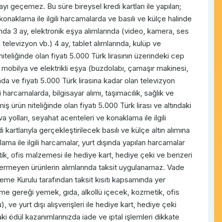
18 ayı geçemez. Bu süre bireysel kredi kartları ile yapılan;
, konaklama ile ilgili harcamalarda ve basılı ve külçe halinde
ında 3 ay, elektronik eşya alımlarında (video, kamera, ses
n televizyon vb.) 4 ay, tablet alımlarında, kulüp ve
teliğinde olan fiyatı 5.000 Türk lirasının üzerindeki cep
a, mobilya ve elektrikli eşya (buzdolabı, çamaşır makinesi,
rında ve fiyatı 5.000 Türk lirasına kadar olan televizyon
i harcamalarda, bilgisayar alımı, taşımacılık, sağlık ve
iş ürün niteliğinde olan fiyatı 5.000 Türk lirası ve altındaki
va yolları, seyahat acenteleri ve konaklama ile ilgili
kartlarıyla gerçekleştirilecek basılı ve külçe altın alımına
ma ile ilgili harcamalar, yurt dışında yapılan harcamalar
ik, ofis malzemesi ile hediye kart, hediye çeki ve benzeri
çermeyen ürünlerin alımlarında taksit uygulanamaz. Vade
eme Kurulu tarafından taksit kısıtı kapsamında yer
nleme gereği yemek, gıda, alkollü içecek, kozmetik, ofis
ve yurt dışı alışverişleri ile hediye kart, hediye çeki
i ödül kazanımlarınızda iade ve iptal işlemleri dikkate