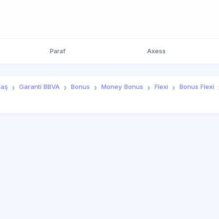
Paraf
Axess
laş
Garanti BBVA
Bonus
Money Bonus
Flexi
Bonus Flexi