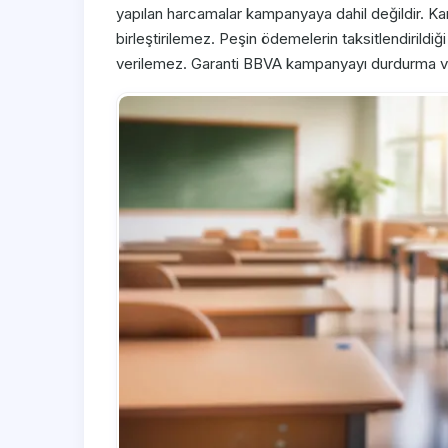
yapılan harcamalar kampanyaya dahil değildir. K
birleştirilemez. Peşin ödemelerin taksitlendirild
verilemez. Garanti BBVA kampanyayı durdurma vey