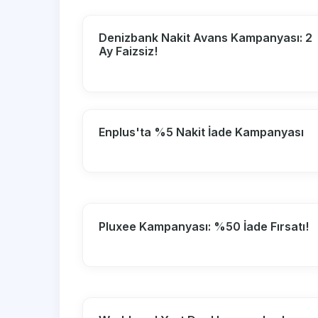
Denizbank Nakit Avans Kampanyası: 2
Ay Faizsiz!
Enplus'ta %5 Nakit İade Kampanyası
Pluxee Kampanyası: %50 İade Fırsatı!