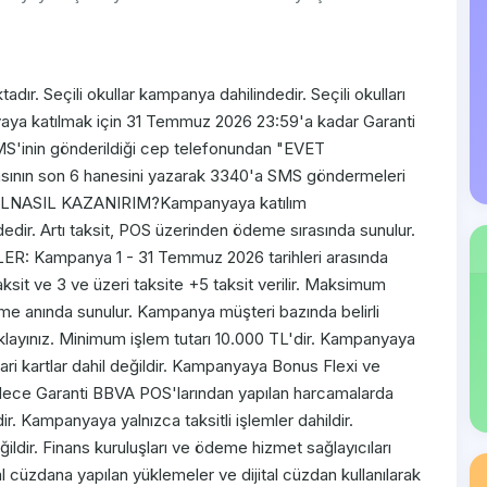
 Seçili okullar kampanya dahilindedir. Seçili okulları
anyaya katılmak için 31 Temmuz 2026 23:59'a kadar Garanti
S'inin gönderildiği cep telefonundan "EVET
asının son 6 hanesini yazarak 3340'a SMS göndermeleri
ILNASIL KAZANIRIM?Kampanyaya katılım
edir. Artı taksit, POS üzerinden ödeme sırasında sunulur.
GİLER: Kampanya 1 - 31 Temmuz 2026 tarihleri arasında
sit ve 3 ve üzeri taksite +5 taksit verilir. Maksimum
deme anında sunulur. Kampanya müşteri bazında belirli
n tıklayınız. Minimum işlem tutarı 10.000 TL'dir. Kampanyaya
ari kartlar dahil değildir. Kampanyaya Bonus Flexi ve
adece Garanti BBVA POS'larından yapılan harcamalarda
r. Kampanyaya yalnızca taksitli işlemler dahildir.
ildir. Finans kuruluşları ve ödeme hizmet sağlayıcıları
l cüzdana yapılan yüklemeler ve dijital cüzdan kullanılarak