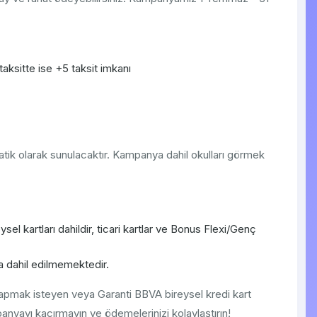
taksitte ise +5 taksit imkanı
tik olarak sunulacaktır. Kampanya dahil okulları görmek
 kartları dahildir, ticari kartlar ve Bonus Flexi/Genç
a dahil edilmemektedir.
 yapmak isteyen veya Garanti BBVA bireysel kredi kart
panyayı kaçırmayın ve ödemelerinizi kolaylaştırın!