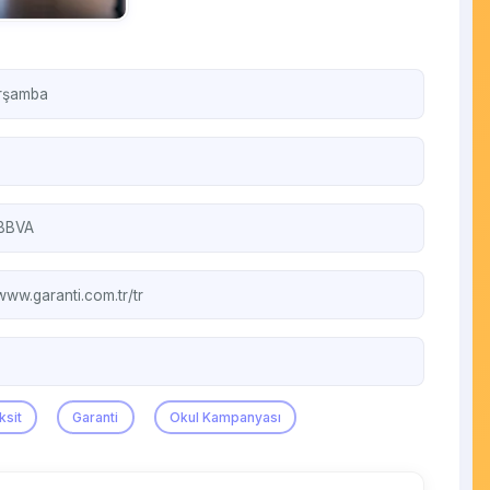
arşamba
 BBVA
/www.garanti.com.tr/tr
ksit
Garanti
Okul Kampanyası