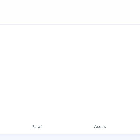
Paraf
Axess