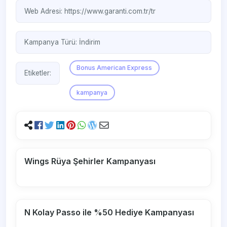
Web Adresi:
https://www.garanti.com.tr/tr
Kampanya Türü:
İndirim
Bonus American Express
Etiketler:
kampanya
Wings Rüya Şehirler Kampanyası
N Kolay Passo ile %50 Hediye Kampanyası