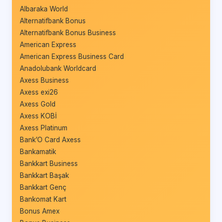
Albaraka World
Alternatifbank Bonus
Alternatifbank Bonus Business
American Express
American Express Business Card
Anadolubank Worldcard
Axess Business
Axess exi26
Axess Gold
Axess KOBİ
Axess Platinum
Bank’O Card Axess
Bankamatik
Bankkart Business
Bankkart Başak
Bankkart Genç
Bankomat Kart
Bonus Amex