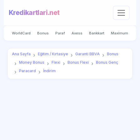
Kredikartlari.net
WorldCard
Bonus
Paraf
Axess
Bankkart
Maximum
Ana Sayfa
Eğitim / Kırtasiye
Garanti BBVA
Bonus
Money Bonus
Flexi
Bonus Flexi
Bonus Genç
Paracard
İndirim