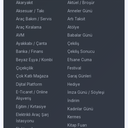
Akaryakıt
Aktüel / Broşür
Aksesuar / Takı
Anneler Günü
Araç Bakım / Servis
Artı Taksit
Araç Kiralama
Atölye
AVM
Babalar Günü
Ayakkabı / Çanta
Çekiliş
Banka / Finans
Çekiliş Sonucu
Beyaz Eşya / Kombi
Efsane Cuma
Çiçekçilik
Festival
Çok Katlı Mağaza
Garaj Günleri
Dijital Platform
Hediye
E-Ticaret / Online
İmza Günü / Söyleşi
Alışveriş
İndirim
Eğitim / Kırtasiye
Kadınlar Günü
Elektrikli Araç Şarj
Kermes
İstasyonu
Kitap Fuarı