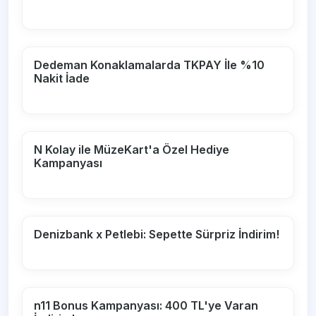
Dedeman Konaklamalarda TKPAY İle %10
Nakit İade
N Kolay ile MüzeKart'a Özel Hediye
Kampanyası
Denizbank x Petlebi: Sepette Sürpriz İndirim!
n11 Bonus Kampanyası: 400 TL'ye Varan