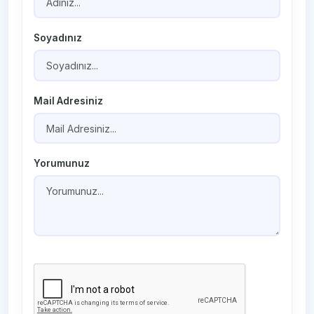
Soyadınız
Mail Adresiniz
Yorumunuz