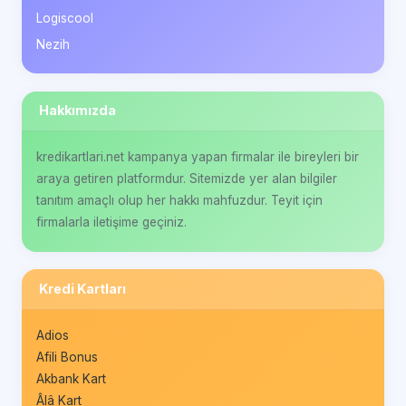
Logiscool
Nezih
Hakkımızda
kredikartlari.net kampanya yapan firmalar ile bireyleri bir
araya getiren platformdur. Sitemizde yer alan bilgiler
tanıtım amaçlı olup her hakkı mahfuzdur. Teyit için
firmalarla iletişime geçiniz.
Kredi Kartları
Adios
Afili Bonus
Akbank Kart
Âlâ Kart