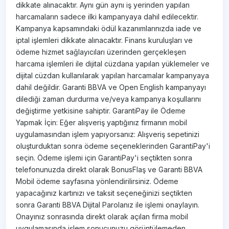
dikkate alınacaktır. Aynı gün aynı iş yerinden yapılan
harcamaların sadece ilki kampanyaya dahil edilecektir.
Kampanya kapsamındaki ödül kazanımlarınızda iade ve
iptal işlemleri dikkate alınacaktır. Finans kuruluşları ve
ödeme hizmet sağlayıcıları üzerinden gerçekleşen
harcama işlemleri ile dijital cüzdana yapılan yüklemeler ve
dijital cüzdan kullanılarak yapılan harcamalar kampanyaya
dahil değildir. Garanti BBVA ve Open English kampanyayı
dilediği zaman durdurma ve/veya kampanya koşullarını
değiştirme yetkisine sahiptir. GarantiPay ile Ödeme
Yapmak İçin: Eğer alışveriş yaptığınız firmanın mobil
uygulamasından işlem yapıyorsanız: Alışveriş sepetinizi
oluşturduktan sonra ödeme seçeneklerinden GarantiPay'i
seçin. Ödeme işlemi için GarantiPay'i seçtikten sonra
telefonunuzda direkt olarak BonusFlaş ve Garanti BBVA
Mobil ödeme sayfasına yönlendirilirsiniz. Ödeme
yapacağınız kartınızı ve taksit seçeneğinizi seçtikten
sonra Garanti BBVA Dijital Parolanız ile işlemi onaylayın.
Onayınız sonrasında direkt olarak açılan firma mobil
uygulamasında işlem sonucunuzu görüntülemeden