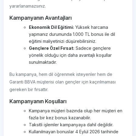
yararlanamazsınız.
Kampanyanın Avantajları
Ekonomik Dil Eğitimi:
Yüksek harcama
yapmanız durumunda 1.000 TL bonus ile dil
eğitimi maliyetinizi düşürebilirsiniz.
Gençlere Özel Fırsat:
Sadece gençlere
yönelik olduğu için daha avantajlı koşullar
sunulmaktadır.
Bu kampanya, hem dil öğrenmek isteyenler hem de
Garanti BBVA müşterisi olan gençler için kaçırılmaması
gereken bir fırsattır.
Kampanyanın Koşulları
Kampanya müşteri bazında olup her müşteri en
fazla bir kez bonus kazanabilir.
Taksitli işlemler kampanyaya dahil değildir.
Kullanılmayan bonuslar 4 Eylül 2026 tarihinde