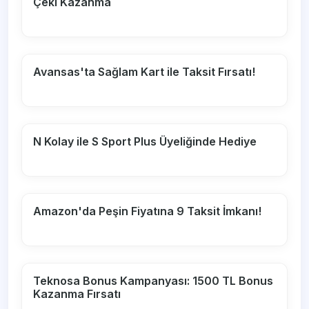
Çeki Kazanma
Avansas'ta Sağlam Kart ile Taksit Fırsatı!
N Kolay ile S Sport Plus Üyeliğinde Hediye
Amazon'da Peşin Fiyatına 9 Taksit İmkanı!
Teknosa Bonus Kampanyası: 1500 TL Bonus
Kazanma Fırsatı