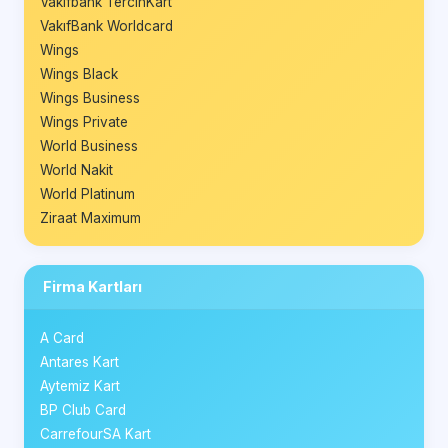
Vakıfbank TercihKart
VakıfBank Worldcard
Wings
Wings Black
Wings Business
Wings Private
World Business
World Nakit
World Platinum
Ziraat Maximum
Firma Kartları
A Card
Antares Kart
Aytemiz Kart
BP Club Card
CarrefourSA Kart