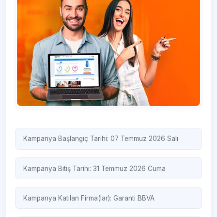
Kampanya Başlangıç Tarihi: 07 Temmuz 2026 Salı
Kampanya Bitiş Tarihi: 31 Temmuz 2026 Cuma
Kampanya Katılan Firma(lar):
Garanti BBVA