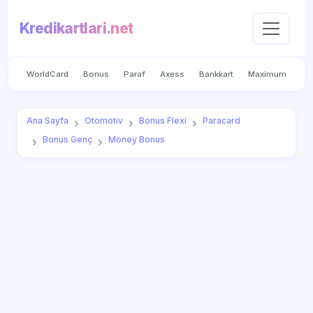
Kredikartlari.net
WorldCard
Bonus
Paraf
Axess
Bankkart
Maximum
Ana Sayfa
Otomotiv
Bonus Flexi
Paracard
Bonus Genç
Money Bonus