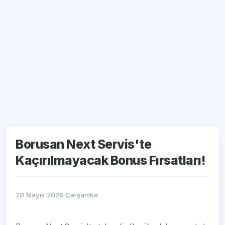
Borusan Next Servis'te
Kaçırılmayacak Bonus Fırsatları!
20 Mayıs 2026 Çarşamba