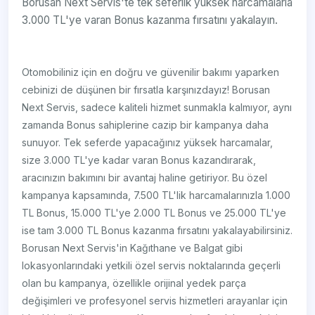
Borusan Next Servis'te tek seferlik yüksek harcamalarla
3.000 TL'ye varan Bonus kazanma fırsatını yakalayın.
Otomobiliniz için en doğru ve güvenilir bakımı yaparken
cebinizi de düşünen bir fırsatla karşınızdayız! Borusan
Next Servis, sadece kaliteli hizmet sunmakla kalmıyor, aynı
zamanda Bonus sahiplerine cazip bir kampanya daha
sunuyor. Tek seferde yapacağınız yüksek harcamalar,
size 3.000 TL'ye kadar varan Bonus kazandırarak,
aracınızın bakımını bir avantaj haline getiriyor. Bu özel
kampanya kapsamında, 7.500 TL'lik harcamalarınızla 1.000
TL Bonus, 15.000 TL'ye 2.000 TL Bonus ve 25.000 TL'ye
ise tam 3.000 TL Bonus kazanma fırsatını yakalayabilirsiniz.
Borusan Next Servis'in Kağıthane ve Balgat gibi
lokasyonlarındaki yetkili özel servis noktalarında geçerli
olan bu kampanya, özellikle orijinal yedek parça
değişimleri ve profesyonel servis hizmetleri arayanlar için