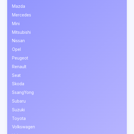
Mazda
Mercedes
Mini
Mitsubishi
Nissan
Opel
Peugeot
Renault
Seat
Skoda
SsangYong
Subaru
Suzuki
Toyota
Volkswagen