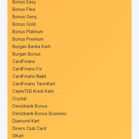
Bonus Easy
Bonus Flexi
Bonus Genç
Bonus Gold
Bonus Platinum
Bonus Premium
Burgan Banka Kartı
Burgan Bonus
CardFinans
CardFinans Fix
CardFinans Nakit
CardFinans TarımKart
CepteTEB Kredi Kartı
Crystal
Denizbank Bonus
Denizbank Bonus Business
Diamond Kart
Diners Club Card
DKart