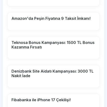
Amazon'da Peşin Fiyatına 9 Taksit İmkanı!
Teknosa Bonus Kampanyası: 1500 TL Bonus
Kazanma Fırsatı
Denizbank Site Aidatı Kampanyası: 3000 TL
Nakit İade
Fibabanka ile iPhone 17 Çekilişi!