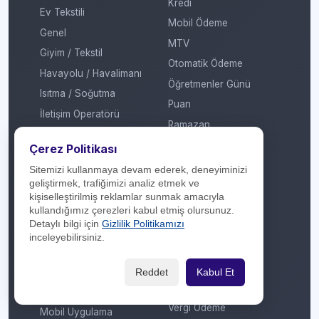
Kredi
Ev Tekstili
Mobil Ödeme
Genel
MTV
Giyim / Tekstil
Otomatik Ödeme
Havayolu / Havalimanı
Öğretmenler Günü
Isıtma / Soğutma
Puan
İletişim Operatörü
Ramazan
Kafe / Restoran / Fast
Sevgililer Günü
Çerez Politikası
Food / Gıda
Sosyal Medya
Kargo
Sitemizi kullanmaya devam ederek, deneyiminizi
geliştirmek, trafiğimizi analiz etmek ve
Sosyal Sorumluluk
Konaklama
kişiselleştirilmiş reklamlar sunmak amacıyla
Sömestir
Kozmetik / Kişisel Bakım
kullandığımız çerezleri kabul etmiş olursunuz.
Detaylı bilgi için
Gizlilik Politikamızı
Takas
Kripto Platformu
inceleyebilirsiniz.
Taksit Atlat
Kuru Temizleme
Temassız Ödeme
Kültür / Sanat
Reddet
Kabul Et
Tiyatro / Müzikal
Market
Vergi Ödeme
Mobil Uygulama