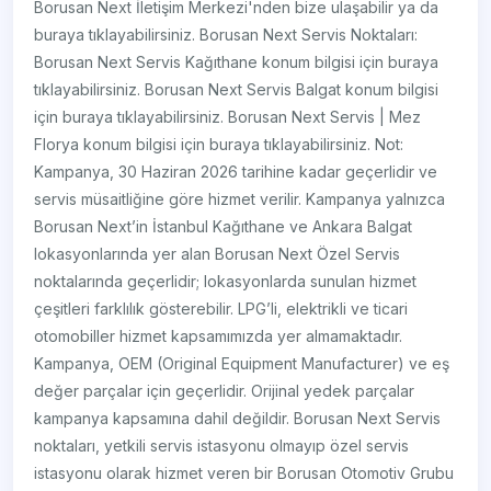
Borusan Next İletişim Merkezi'nden bize ulaşabilir ya da
buraya tıklayabilirsiniz. Borusan Next Servis Noktaları:
Borusan Next Servis Kağıthane konum bilgisi için buraya
tıklayabilirsiniz. Borusan Next Servis Balgat konum bilgisi
için buraya tıklayabilirsiniz. Borusan Next Servis | Mez
Florya konum bilgisi için buraya tıklayabilirsiniz. Not:
Kampanya, 30 Haziran 2026 tarihine kadar geçerlidir ve
servis müsaitliğine göre hizmet verilir. Kampanya yalnızca
Borusan Next’in İstanbul Kağıthane ve Ankara Balgat
lokasyonlarında yer alan Borusan Next Özel Servis
noktalarında geçerlidir; lokasyonlarda sunulan hizmet
çeşitleri farklılık gösterebilir. LPG’li, elektrikli ve ticari
otomobiller hizmet kapsamımızda yer almamaktadır.
Kampanya, OEM (Original Equipment Manufacturer) ve eş
değer parçalar için geçerlidir. Orijinal yedek parçalar
kampanya kapsamına dahil değildir. Borusan Next Servis
noktaları, yetkili servis istasyonu olmayıp özel servis
istasyonu olarak hizmet veren bir Borusan Otomotiv Grubu