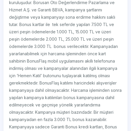
kuruluşudur. Borusan Oto Değerlendirme Pazarlama ve
Hizmet A.Ş. ve Garanti BBVA, kampanya şartlarını
değiştirme veya kampanyayı sona erdirme hakkını saklı
tutar. Bonus kartlar ile tek seferde yapılan 7.500 TL ve
üzeri peşin ödemelerde 1.000 TL, 15.000 TL ve üzeri
peşin ödemelerde 2.000 TL, 25.000 TL ve üzeri peşin
ödemelerde 3.000 TL bonus verilecektir. Kampanyadan
yararlanabilmek için harcama işleminden önce kart
sahibinin BonusFlaş mobil uygulamasını akıllı telefonuna
indirmiş olması ve kampanyalar alanından ilgili kampanya
için ‘Hemen Katıl’ butonunu tuşlayarak katılmış olması
gerekmektedir. BonusFlaş katılımı haricindeki alışverişler
kampanyaya dahil olmayacaktır. Harcama işleminden sonra
yapılan kampanya katılımları bonus kampanyasına dahil
edilmeyecek ve geçmişe yönelik yararlandırma
olmayacaktır. Kampanya müşteri bazındadır. Bir müşteri
kampanyadan en fazla 3.000 TL bonus kazanabilir.
Kampanyaya sadece Garanti Bonus kredi kartları, Bonus