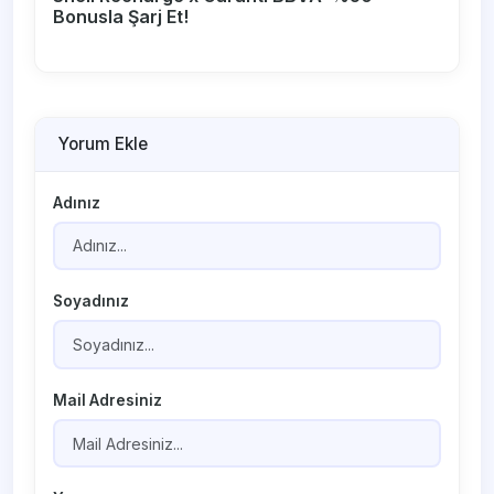
Bonusla Şarj Et!
Yorum Ekle
Adınız
Soyadınız
Mail Adresiniz