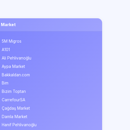
Market
5M Migros
A101
Ali Pehlivanoğlu
Aypa Market
Bakkaldan.com
Bim
Bizim Toptan
CarrefourSA
Çağdaş Market
Damla Market
Hanif Pehlivanoğlu