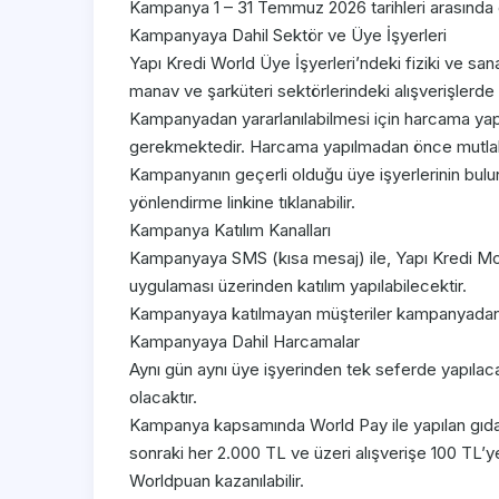
Kampanya 1 – 31 Temmuz 2026 tarihleri arasında g
Kampanyaya Dahil Sektör ve Üye İşyerleri
Yapı Kredi World Üye İşyerleri’ndeki fiziki ve sa
manav ve şarküteri sektörlerindeki alışverişlerde 
Kampanyadan yararlanılabilmesi için harcama yapı
gerekmektedir. Harcama yapılmadan önce mutlaka 
Kampanyanın geçerli olduğu üye işyerlerinin bulun
yönlendirme linkine tıklanabilir.
Kampanya Katılım Kanalları
Kampanyaya SMS (kısa mesaj) ile, Yapı Kredi M
uygulaması üzerinden katılım yapılabilecektir.
Kampanyaya katılmayan müşteriler kampanyadan
Kampanyaya Dahil Harcamalar
Aynı gün aynı üye işyerinden tek seferde yapılac
olacaktır.
Kampanya kapsamında World Pay ile yapılan gıda h
sonraki her 2.000 TL ve üzeri alışverişe 100 TL
Worldpuan kazanılabilir.