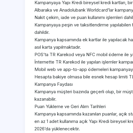
Kampanyaya Yapı Kredi bireysel kredi kartları, bi
Albaraka ve Anadolubank Worldcard’lar kampanyay
Nakit çekim, iade ve puan kullanımı işlemleri dahil 
Kampanyaya peşin ve taksitlendirme yapılabilen har
dahildir.
Kampanya kapsamında ek kartlar ile yapılacak h
asıl karta yapılmaktadır.
POS’ta TR Karekod veya NFC mobil ödeme ile yap
İnternette TR Karekod ile yapılan işlemler kampan
Mobil web ve app-to-app ödemeleri kampanyaya 
Hesapta bakiye olmasa bile esnek hesap limiti TLca
Kampanya Faydası
Kampanya müşteri bazında geçerli olup, bir müş
kazanabilir.
Puan Yükleme ve Geri Alım Tarihleri
Kampanya kapsamında kazanılan puanlar, açık statü
en az 1 adet kullanıma açık Yapı Kredi bireysel 
2026’da yüklenecektir.