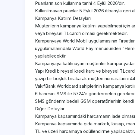
Puanların son kullanma tarihi 4 Eylül 2026’dır.
Kullanılmayan puanlar 5 Eylül 2026 itibarıyla geri al
Kampanya Katılım Detayları
Müşterilerin kampanya katılımı yapabilmesi için aç
veya bireysel TLcard’ı olması gerekmektedir.
Kampanyaya World Mobil uygulamasının Fırsatlar
uygulamalarındaki World Pay menüsünden “Hemen 
yapılabilecektir.
Kampanyaya katılmayan müşteriler kampanyadan
Yapı Kredi bireysel kredi kartı ve bireysel TLcar
yazıp bir boşluk bırakarak müşteri numaralarını 
VakıfBank Worldcard sahiplerinin kampanya katılım
6 hanesini SMS ile 5724’e göndermeleri gerekme
SMS gönderim bedeli GSM operatörlerinin kendi ta
Diğer Detaylar
Kampanya kapsamındaki harcamanın iade olması d
Kampanya kapsamında gıda marketi, kasap, manav 
TL ve üzeri harcamaya ödüllendirme yapılacaktır.