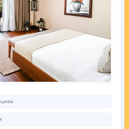
arşamba
e