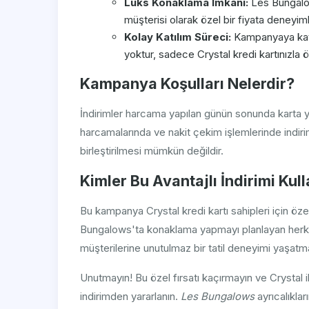
Lüks Konaklama İmkanı:
Les Bungalo
müşterisi olarak özel bir fiyata deneyiml
Kolay Katılım Süreci:
Kampanyaya katı
yoktur, sadece Crystal kredi kartınızla
Kampanya Koşulları Nelerdir?
İndirimler harcama yapılan günün sonunda karta ya
harcamalarında ve nakit çekim işlemlerinde indir
birleştirilmesi mümkün değildir.
Kimler Bu Avantajlı İndirimi Kull
Bu kampanya Crystal kredi kartı sahipleri için özel 
Bungalows'ta konaklama yapmayı planlayan herkes
müşterilerine unutulmaz bir tatil deneyimi yaşat
Unutmayın! Bu özel fırsatı kaçırmayın ve Crysta
indirimden yararlanın.
Les Bungalows
ayrıcalıkları