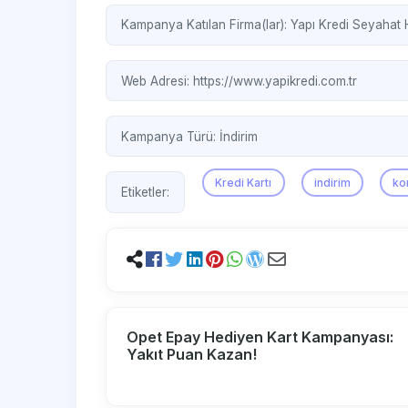
Kampanya Katılan Firma(lar):
Yapı Kredi Seyahat H
Web Adresi:
https://www.yapikredi.com.tr
Kampanya Türü:
İndirim
Kredi Kartı
indirim
ko
Etiketler:
Opet Epay Hediyen Kart Kampanyası:
Yakıt Puan Kazan!