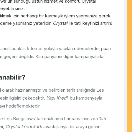
ws'un sunduğu üstün hizmet ve konforu Crystal
eyebilirsiniz.
lmak için herhangi bir karmaşık işlem yapmanıza gerek
 ödeme yapmanız yeterlidir.
Crystal
ile tatil keyfinizi artırın!
nsıtılacaktır. İnternet yoluyla yapılan ödemelerde, puan
im geçerli değildir. Kampanyanın diğer kampanyalarla
anabilir?
olarak hazırlanmıştır ve belirtilen tarih aralığında Les
in ilgisini çekecektir.
Yapı Kredi
, bu kampanyayla
mayı hedeflemektedir.
l ile Les Bungalows'ta konaklama harcamalarınızda %5
nı,
Crystal kredi kartı
avantajlarıyla bir araya getirin!